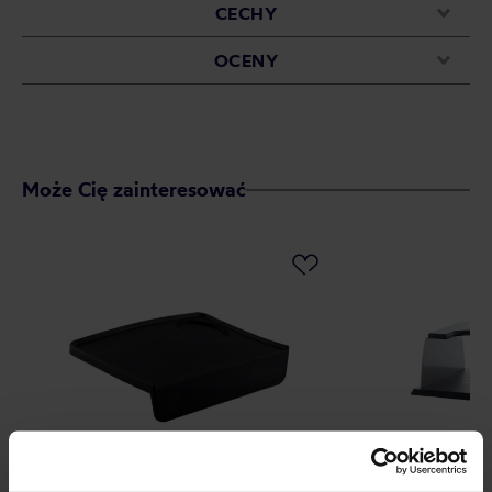
CECHY
OCENY
Może Cię zainteresować