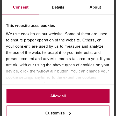
Motta - Gumowa mata tampingowa
Motta - Baza 
Consent
Details
About
This website uses cookies
99,00 zł
We use cookies on our website. Some of them are used
Najniższa cena: 71,99 zł
to ensure proper operation of the website. Others, on
76,99 zł
your consent, are used by us to measure and analyze
the use of the website, adapt it to your interests, and
present content and advertisements tailored to you. If you
Do poczytania przy kawie:
are ok. with our using the above types of cookies on your
device, click the “
Allow all
” button. You can change your
cookie settings anytime. To the extent the cookies
contain your personal data, they are processed based on
the controller’s (namely, ALL GOOD S.A., ul.
Mazowiecka 24I/U9, 78-100 Kołobrzeg) or third parties’
Allow all
legitimate interests which are to ensure a high quality of
services provided via our website and marketing
Customize
activities of the controller and authorized entities. More