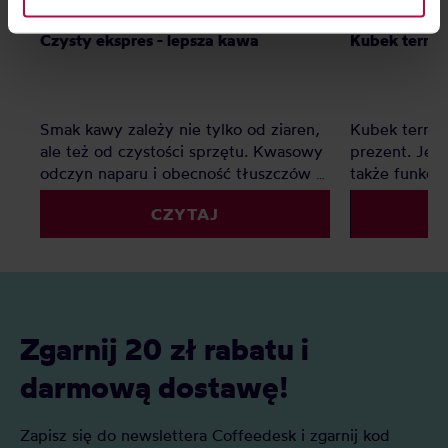
information about cookies and the personal data
Czysty ekspres - lepsza kawa
Kubek termic
processing, including your rights, can be found in the
Privacy Policy.
Smak kawy zależy nie tylko od ziaren,
Kubek termic
ale też od czystości sprzętu. Kwasowy
prezent. Jest
odczyn naparu i obecność tłuszczów w
także funkcj
kawie zostawiają osady, które z czasem
przychodzą w
CZYTAJ
pogarszają smak i przyspieszają
rozmiarach, a
zużycie urządzeń – od ekspresu po
zachwycają n
młynek. Regularne czyszczenie to
użytkownikó
prosty sposób, by cieszyć się pełnią
aromatu i dłuższą żywotnością sprzętu.
Zgarnij 20 zł rabatu i
darmową dostawę!
Zapisz się do newslettera Coffeedesk i zgarnij kod