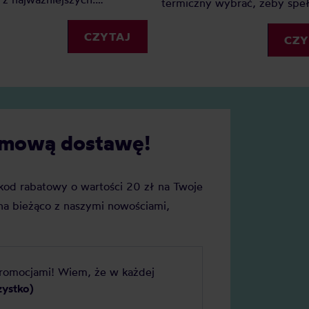
termiczny wybrać, żeby speł
go? Ponieważ dzięki wadze
wszystkie Twoje oczekiwania
my precyzję i powtarzalność.
CZYTAJ
Sprawdź nasz mini-przewodn
CZY
ednak wagę do kawy wybrać?
kubkach termicznych.
cie naszych faworytów!
darmową dostawę!
j kod rabatowy o wartości 20 zł na Twoje
a bieżąco z naszymi nowościami,
promocjami! Wiem, że w każdej
zystko)