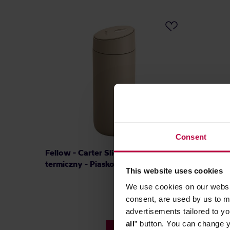
Consent
Fellow - Carter Slide Mug - Kubek
Fellow 
termiczny - Piaskowy 473 ml
Kubek t
This website uses cookies
Sienna 
We use cookies on our websit
consent, are used by us to me
advertisements tailored to yo
all
” button. You can change y