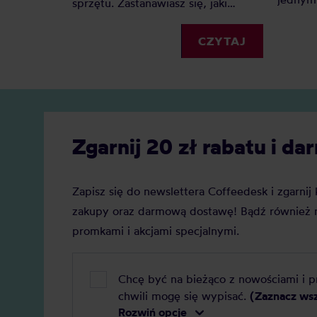
sprzętu. Zastanawiasz się, jaki
Dlacze
spieniacz do mleka kupić?
zyskuje
Elektryczny, ręczny, a może
CZYTAJ
Jaką j
indukcyjny? Oto nasz szczegółowy
Zobacz
ranking, który pomoże Ci podjąć
decyzję.
Zgarnij 20 zł rabatu i 
Zapisz się do newslettera Coffeedesk i zgarni
zakupy oraz darmową dostawę! Bądź również n
promkami i akcjami specjalnymi.
Chcę być na bieżąco z nowościami i 
chwili mogę się wypisać.
(Zaznacz ws
Rozwiń opcje