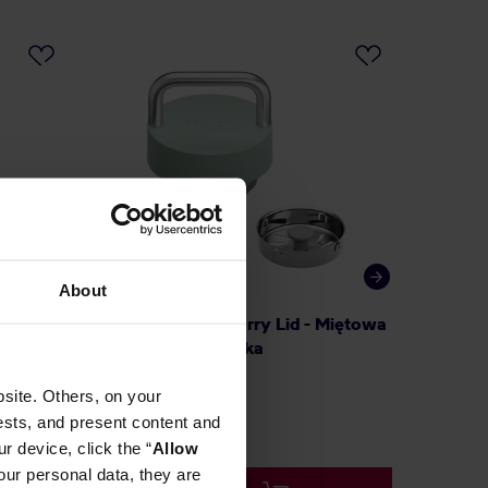
About
lka
Fellow - Carter Carry Lid - Miętowa
Fellow 
l
pokrywka do kubka
Kubek t
site. Others, on your
ests, and present content and
9,99 zł
r device, click the “
Allow
a: 159,99 zł
our personal data, they are