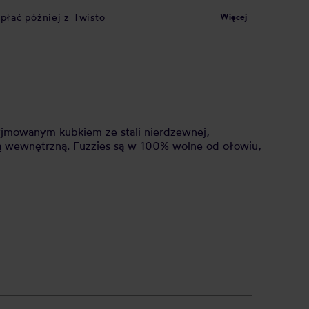
apłać później z Twisto
Więcej
yjmowanym kubkiem ze stali nierdzewnej,
ką wewnętrzną. Fuzzies są w 100% wolne od ołowiu,