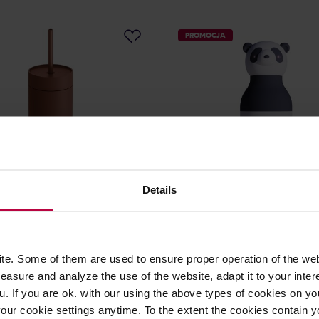
PROMOCJA
Details
- Carter Move Mug 3 w 1 -
Asobu - Bestie Panda - Bute
ermiczny + 3 nakrętki -
termiczna ze słomką 460 m
473 ml
e. Some of them are used to ensure proper operation of the web
asure and analyze the use of the website, adapt it to your inter
259,99 zł
15
u. If you are ok. with our using the above types of cookies on you
Najniższa cena: 174,99 zł
Najniższa cen
our cookie settings anytime. To the extent the cookies contain y