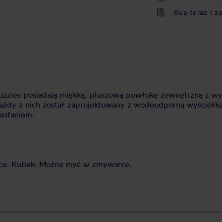
Kup teraz i z
Fuzzies posiadają miękką, pluszową powłokę zewnętrzną z w
każdy z nich został zaprojektowany z wodoodporną wyściół
aufaniem.
zarce. Kubek: Można myć w zmywarce.