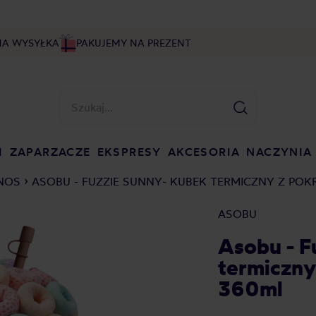
NA WYSYŁKA
PAKUJEMY NA PREZENT
I
ZAPARZACZE
EKSPRESY
AKCESORIA
NACZYNIA
YNOS
ASOBU - FUZZIE SUNNY- KUBEK TERMICZNY Z P
ASOBU
Asobu - F
termiczn
360ml