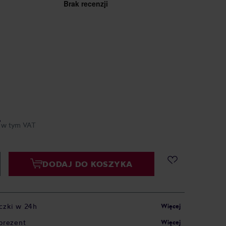
ł
w tym VAT
DODAJ DO KOSZYKA
czki w 24h
Więcej
prezent
Więcej