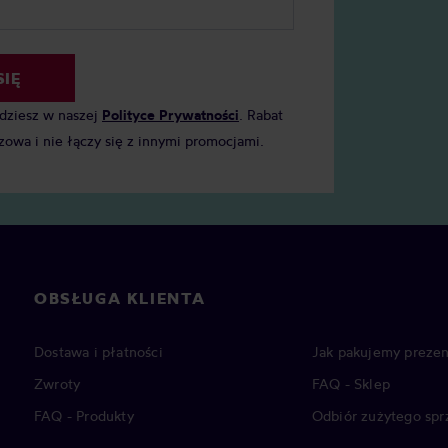
SIĘ
jdziesz w naszej
Polityce Prywatności
. Rabat
zowa i nie łączy się z innymi promocjami.
OBSŁUGA KLIENTA
Dostawa i płatności
Jak pakujemy prezen
Zwroty
FAQ - Sklep
FAQ - Produkty
Odbiór zużytego spr