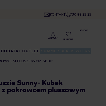
KONTAKT
730 88 25 25
DODATKI
OUTLET
SUMMER BLACK WEEKS
OKROWCEM PLUSZOWYM 360ML
uzzie Sunny- Kubek
y z pokrowcem pluszowym