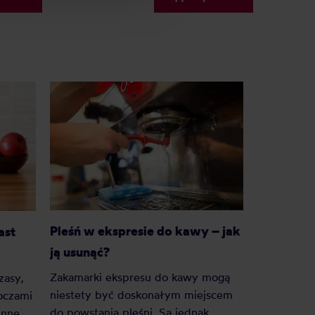
Pleśń w ekspresie do kawy – jak
ast
ją usunąć?
Zakamarki ekspresu do kawy mogą
zasy,
niestety być doskonałym miejscem
 oczami
do powstania pleśni. Są jednak
inne.