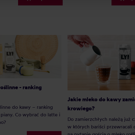
oślinne - ranking
Jakie mleko do kawy zami
linne do kawy – ranking
krowiego?
piany. Co wybrać do latte i
Do zamierzchłych należą już c
no?
w których bariści przewracali
na pytanie gościa o mleko rośl