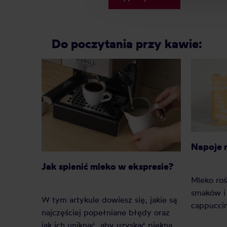
Do poczytania przy kawie:
Napoje r
Jak spienić mleko w ekspresie?
Mleko roś
smaków i 
W tym artykule dowiesz się, jakie są
cappucci
najczęściej popełniane błędy oraz
jak ich uniknąć, aby uzyskać piękną,