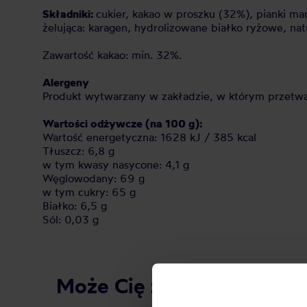
Składniki:
cukier, kakao w proszku (32%), pianki ma
żelująca: karagen, hydrolizowane białko ryżowe, natu
Zawartość kakao: min. 32%.
Alergeny
Produkt wytwarzany w zakładzie, w którym przetwarz
Wartości odżywcze (na 100 g):
Wartość energetyczna: 1628 kJ / 385 kcal
Tłuszcz: 6,8 g
w tym kwasy nasycone: 4,1 g
Węglowodany: 69 g
w tym cukry: 65 g
Białko: 6,5 g
Sól: 0,03 g
Może Cię zainteresować