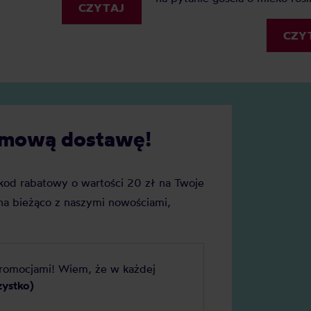
CZYTAJ
Jeśli zastanawiacie się, czym 
mleko do kawy, ten artykuł ro
CZY
Wasze wątpliwości.
darmową dostawę!
j kod rabatowy o wartości 20 zł na Twoje
a bieżąco z naszymi nowościami,
promocjami! Wiem, że w każdej
zystko)