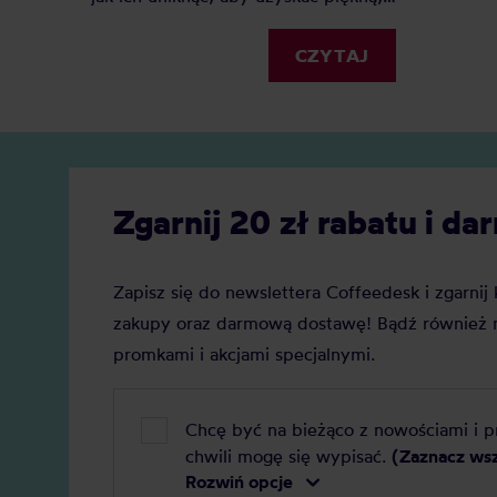
gładką i jednolitą pianę, która
wspaniale ozdobi Twoją ulubioną
CZYTAJ
kawę. Gotowy na swoją kawową
rewolucję?
Zgarnij 20 zł rabatu i 
Zapisz się do newslettera Coffeedesk i zgarni
zakupy oraz darmową dostawę! Bądź również n
promkami i akcjami specjalnymi.
Chcę być na bieżąco z nowościami i 
chwili mogę się wypisać.
(Zaznacz ws
Rozwiń opcje