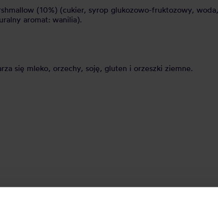
rshmallow (10%) (cukier, syrop glukozowo-fruktozowy, woda, 
ralny aromat: wanilia).
a się mleko, orzechy, soję, gluten i orzeszki ziemne.