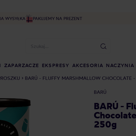
NA WYSYŁKA
PAKUJEMY NA PREZENT
I
ZAPARZACZE
EKSPRESY
AKCESORIA
NACZYNIA
PROSZKU
BARÚ - FLUFFY MARSHMALLOW CHOCOLATE -
BARÚ
BARÚ - Fl
Chocolate
250g