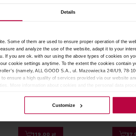
Details
Ć
NOWOŚĆ
e. Some of them are used to ensure proper operation of the web
asure and analyze the use of the website, adapt it to your inter
u. If you are ok. with our using the above types of cookies on you
our cookie settings anytime. To the extent the cookies contain y
oller’s (namely, ALL GOOD S.A., ul. Mazowiecka 24I/U9, 78-100 
 to ensure a high quality of services provided via our website and
ities. More information about cookies and the personal data proce
- proszek Ube 06 100 g
BARÚ - proszek ube Premiu
olicy.
Barista Ube 50 g
Customize
119,00 zł
37,