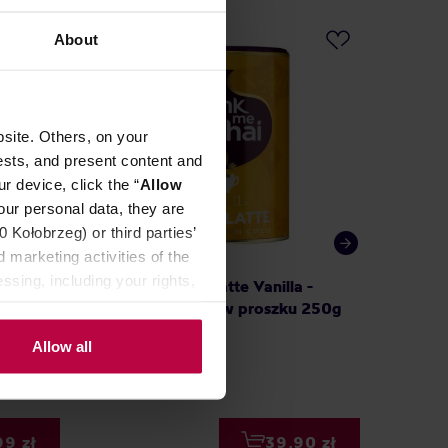
About
site. Others, on your
ests, and present content and
r device, click the “
Allow
our personal data, they are
Kołobrzeg) or third parties’
 marketing activities of the
ssing, including your rights,
m
Drink Me - Chai Latte Vanilla -
Arcaffe
waniliowy napój w proszku 250g
Allow all
99 zł
39,90 zł