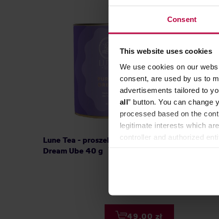
Consent
NOWOŚ
This website uses cookies
We use cookies on our websit
consent, are used by us to me
advertisements tailored to yo
all
” button. You can change y
processed based on the contr
legitimate interests which are
controller and authorized ent
Lune Tea - proszek ube Purple
Yokiro 
can be found in the
Privacy P
Dream Ube 40 g
49,00 zł