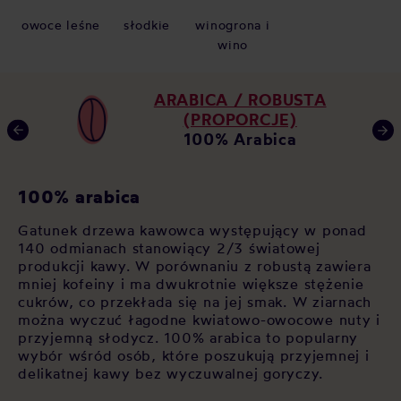
owoce leśne
słodkie
winogrona i
wino
ARABICA / ROBUSTA
(PROPORCJE)
100% Arabica
K
100% arabica
Ja
Gatunek drzewa kawowca występujący w ponad
za
140 odmianach stanowiący 2/3 światowej
i
po
produkcji kawy. W porównaniu z robustą zawiera
op
mniej kofeiny i ma dwukrotnie większe stężenie
As
cukrów, co przekłada się na jej smak. W ziarnach
ala
św
można wyczuć łagodne kwiatowo-owocowe nuty i
i
cz
przyjemną słodycz. 100% arabica to popularny
si
wybór wśród osób, które poszukują przyjemnej i
sł
delikatnej kawy bez wyczuwalnej goryczy.
sp