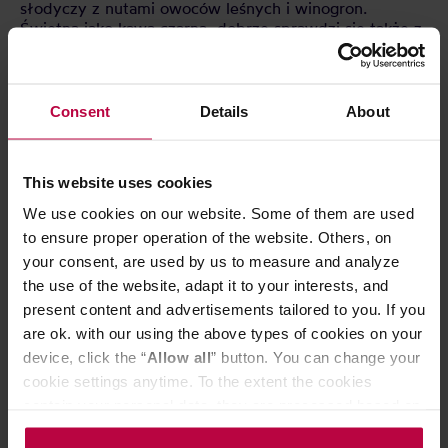
słodyczy z nutami owoców leśnych i winogron.
Świetna jako kawa czarna, dobrze sprawdzi się także z
mlekiem. Możecie ją zaparzyć w kawiarce, ekspresie i
French Pressie.
Przechowywać w suchym i chłodnym miejscu.
Consent
Details
About
CECHY
This website uses cookies
We use cookies on our website. Some of them are used
OCENY
to ensure proper operation of the website. Others, on
your consent, are used by us to measure and analyze
the use of the website, adapt it to your interests, and
present content and advertisements tailored to you. If you
are ok. with our using the above types of cookies on your
Może Cię zainteresować
device, click the “
Allow all
” button. You can change your
cookie settings anytime. To the extent the cookies
contain your personal data, they are processed based on
the controller’s (namely, ALL GOOD S.A., ul.