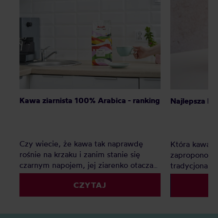
Kawa ziarnista 100% Arabica - ranking
Najlepsza ka
Czy wiecie, że kawa tak naprawdę
Która kawa ni
rośnie na krzaku i zanim stanie się
zaproponow
czarnym napojem, jej ziarenko otacza
tradycjonali
słodki owoc? Istnieją tylko dwa gatunki
CZYTAJ
kawy: Arabika i Robusta