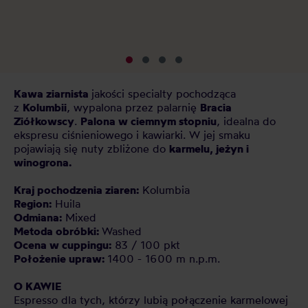
pl
kt
Kawa ziarnista
jakości specialty pochodząca
z
Kolumbii
, wypalona przez palarnię
Bracia
Ziółkowscy
.
Palona w ciemnym stopniu
, idealna do
ekspresu ciśnieniowego i kawiarki. W jej smaku
pojawiają się nuty zbliżone do
karmelu, jeżyn i
winogrona.
Kraj pochodzenia ziaren:
Kolumbia
Region:
Huila
Odmiana:
Mixed
Metoda obróbki:
Washed
Ocena w cuppingu:
83 / 100 pkt
Położenie upraw:
1400 - 1600 m n.p.m.
O KAWIE
Espresso dla tych, którzy lubią połączenie karmelowej