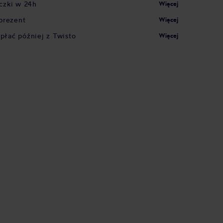
czki w 24h
Więcej
prezent
Więcej
apłać później z Twisto
Więcej