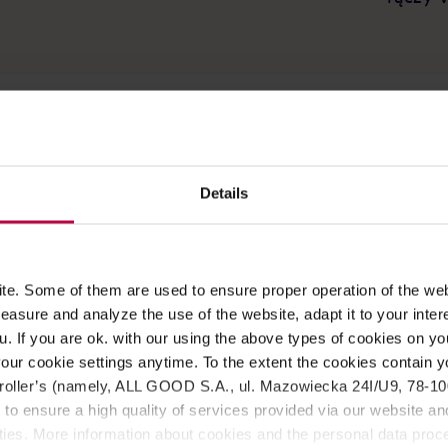
ez palarnię Cafelito Coffee Co
. Kawa palona średnio
, ideal
 czekolady.
Details
e. Some of them are used to ensure proper operation of the web
asure and analyze the use of the website, adapt it to your inter
u. If you are ok. with our using the above types of cookies on you
our cookie settings anytime. To the extent the cookies contain y
oller’s (namely, ALL GOOD S.A., ul. Mazowiecka 24I/U9, 78-100 
 to ensure a high quality of services provided via our website and
ities. More information about cookies and the personal data proce