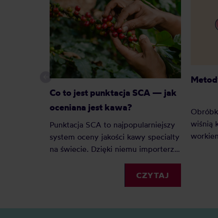
Metod
Co to jest punktacja SCA — jak
oceniana jest kawa?
Obróbka
wiśnią
Punktacja SCA to najpopularniejszy
workie
system oceny jakości kawy specialty
na smak
na świecie. Dzięki niemu importerzy,
często 
palarnie i konsumenci mogą
pochodz
porównywać kawy według
CZYTAJ
które r
jednolitych kryteriów. Z tego
kaw na 
artykułu dowiesz się: Czym jest
pogrupo
SCA i po co powstało? Jak oceniane