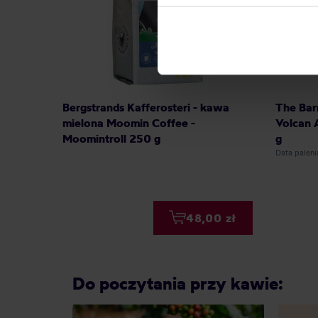
can be found in the
Privacy P
Bergstrands Kafferosteri - kawa
The Bar
mielona Moomin Coffee -
Volcan 
Moomintroll 250 g
g
Data palen
48,00 zł
Do poczytania przy kawie: