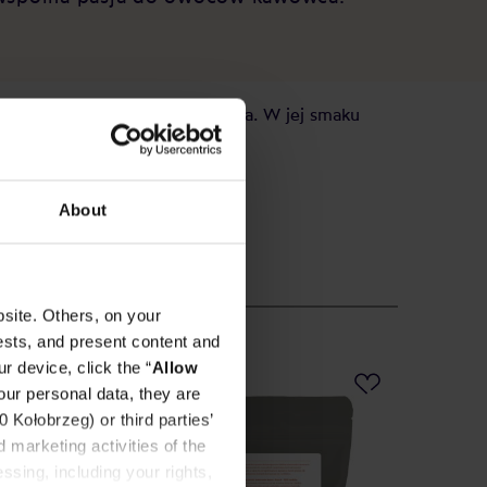
na do wszystkich metod parzenia. W jej smaku
About
site. Others, on your
ests, and present content and
r device, click the “
Allow
NOWO
our personal data, they are
Kołobrzeg) or third parties’
 marketing activities of the
ssing, including your rights,