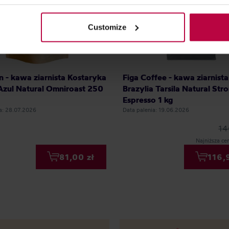
olicy.
Customize
n - kawa ziarnista Kostaryka
Figa Coffee - kawa ziarnista
Azul Natural Omniroast 250
Brazylia Tarsila Natural Str
Espresso 1 kg
ia: 28.07.2026
Data palenia: 19.06.2026
14
Najniższa cen
81,00 zł
116,