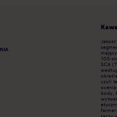
Kawa
Jakość
segmen
NIA
mający
100-st
SCA (T
według
określ
czyli 
ocenia
body, 
wytwar
etyczn
farmer
łączy 