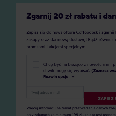
każdej 
są kawy specialty? Czy punktacja
proces,
SCA ma naprawdę tak duże
Zgarnij 20 zł rabatu i 
krajach 
znaczenie?
metody 
Rozwiń 
Zapisz się do newslettera Coffeedesk i zgarni
zakupy oraz darmową dostawę! Bądź również n
promkami i akcjami specjalnymi.
Chcę być na bieżąco z nowościami i 
chwili mogę się wypisać.
(Zaznacz ws
Rozwiń opcje
ZAPISZ 
Więcej informacji na temat przetwarzania danych zna
przy zakupach za minimum 199 zł, zniżka jest jednora