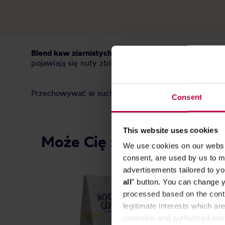
Blend kaw ziarnistych jakości specialty
wypalony prz
pojawiają się nuty zbliżone do
nektarynki, karmelu i
Przechowywać w suchym i chłodnym miejscu.
Consent
This website uses cookies
Może Cię zainteresować
We use cookies on our websit
consent, are used by us to me
advertisements tailored to yo
all
” button. You can change y
processed based on the contr
legitimate interests which are
controller and authorized ent