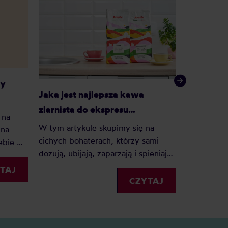
wy
Jaka jest najlepsza kawa
Jak zmiel
ziarnista do ekspresu
ciśnieni
 na
automatycznego?
W tym artykule skupimy się na
 na
Jaka grubo
cichych bohaterach, którzy sami
iebie —
ekspresie 
dozują, ubijają, zaparzają i spieniają
łożone
Pytania z p
mleko bez naszego udziału –
dstawie
ale po par
TAJ
sprawdźmy, jaka dobra kawa
CZYTAJ
rch,
odpływając
ziarnista nada się do ekspresu
oczekiwań
automatycznego!
o stwierdz
nie będzie 