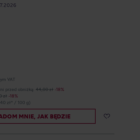
7.2026
tym VAT
dni przed obniżką:
44,00 zł
-18%
0 zł
-18%
,40 zł* / 100 g)
DOM MNIE, JAK BĘDZIE