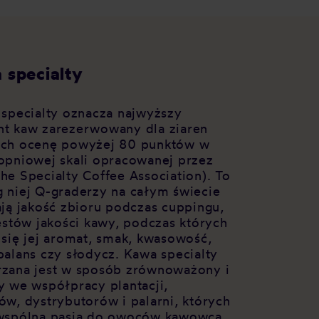
 specialty
 specialty oznacza najwyższy
t kaw zarezerwowany dla ziaren
ch ocenę powyżej 80 punktów w
opniowej skali opracowanej przez
he Specialty Coffee Association). To
 niej Q-graderzy na całym świecie
ają jakość zbioru podczas cuppingu,
testów jakości kawy, podczas których
 się jej aromat, smak, kwasowość,
balans czy słodycz. Kawa specialty
zana jest w sposób zrównoważony i
y we współpracy plantacji,
ów, dystrybutorów i palarni, których
wspólna pasja do owoców kawowca.