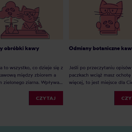
y obróbki kawy
Odmiany botaniczne ka
 to wszystko, co dzieje się z
Jeśli po przeczytaniu opisów
 kawową między zbiorem a
paczkach wciąż masz ochotę
m zielonego ziarna. Wpływa
więcej, to jest miejsce dla C
 mocniej niż odmiana i
nazwy odmian z etykiet roz
mocniej niż sam kraj
na czynniki pierwsze, na po
CZYTAJ
CZY
enia. Zebraliśmy 31 metod,
katalogu World Coffee Resea
ealnie pojawiają się w opisach
rejestrów Jimma Agricultural
naszych półkach, i
Research Center dla Etiopii i
waliśmy je w 7 rodzin. Przy
recenzowanych badań