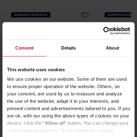
DARMOWA DOSTAWA
DARMOWA DOSTA
Consent
Details
About
This website uses cookies
We use cookies on our website. Some of them are used
Fellow Stagg Kettle - Czajnik -
Hario Buono Ket
to ensure proper operation of the website. Others, on
Czarny Mat
your consent, are used by us to measure and analyze
the use of the website, adapt it to your interests, and
present content and advertisements tailored to you. If you
429,90 zł
are ok. with our using the above types of cookies on your
Najniższa cena: 309,99 zł
device, click the “
Allow all
” button. You can change your
349,99 zł
cookie settings anytime. To the extent the cookies