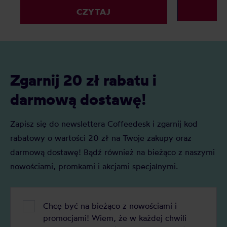
mleka kupić? Elektryczny, ręczny, a
powtarzalnoś
CZYTAJ
może indukcyjny? Oto nasz
kawy wybrać
szczegółowy ranking, który pomoże Ci
faworytów!
podjąć decyzję.
Zgarnij 20 zł rabatu i
darmową dostawę!
Zapisz się do newslettera Coffeedesk i zgarnij kod
rabatowy o wartości 20 zł na Twoje zakupy oraz
darmową dostawę! Bądź również na bieżąco z naszymi
nowościami, promkami i akcjami specjalnymi.
Chcę być na bieżąco z nowościami i
promocjami! Wiem, że w każdej chwili