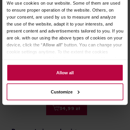
We use cookies on our website. Some of them are used
to ensure proper operation of the website. Others, on
your consent, are used by us to measure and analyze
the use of the website, adapt it to your interests, and
present content and advertisements tailored to you. If you
are ok. with our using the above types of cookies on your
device, click the “
Allow all
” button. You can change your
cookie settings anytime. To the extent the cookies
contain your personal data, they are processed based on
Teministeriet - Hygge Kakao Imbir
BARÚ - Fluffy 
the controller’s (namely, ALL GOOD S.A., ul.
EKO 250 g
Chocolate - Cz
Mazowiecka 24I/U9, 78-100 Kołobrzeg) or third parties’
Allow all
250g
legitimate interests which are to ensure a high quality of
services provided via our website and marketing
Customize
50,99 zł
activities of the controller and authorized entities. More
Najniższa cena: 50,99 zł
information about cookies and the personal data
processing, including your rights, can be found in the
34,99 zł
Privacy Policy.