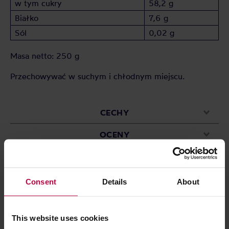
w tym cukry
58,2 g
Białko
7,6 g
Sól
0,02 g
Masa netto: 250 g
Przechowywać w suchym i chłodnym miejscu.
CECHY
OCENY
Consent
Details
About
Może Cię zainteresować
This website uses cookies
PROMOCJA