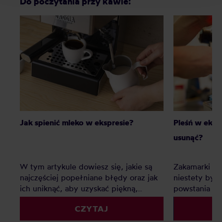
Do poczytania przy kawie:
Jak spienić mleko w ekspresie?
Pleśń w eksp
usunąć?
W tym artykule dowiesz się, jakie są
Zakamarki e
najczęściej popełniane błędy oraz jak
niestety być
ich uniknąć, aby uzyskać piękną,
powstania pl
gładką i jednolitą pianę, która
by zapobiec t
CZYTAJ
wspaniale ozdobi Twoją ulubioną kawę.
lub zwalczyć
Gotowy na swoją kawową rewolucję?