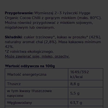
Przygotowanie:
Wymieszaj 2–3 łyżeczki Hygge
Organic Cocoa Chilli z gorącym mlekiem (maks. 80°C).
Można również przygotować z mlekiem sojowym,
migdałowym lub owsianym.
Składniki
: cukier trzcinowy*, kakao w proszku* (42%),
naturalny aromat chai (2,8%). Masa kakaowa minimum
42%.
*Z rolnictwa ekologicznego.
Może zawierać soję, mleko, orzechy.
Wartość odżywcza na 100g
1649/392
Wartość energetyczna
kJ/kcal
Tłuszcz
8,8 g
w tym kwasy tłuszczowe
5,5 g
nasycone
Węglowodany
63,7 g