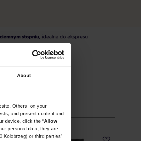
ciemnym stopniu,
idealna do ekspresu
About
site. Others, on your
ests, and present content and
r device, click the “
Allow
our personal data, they are
Kołobrzeg) or third parties’