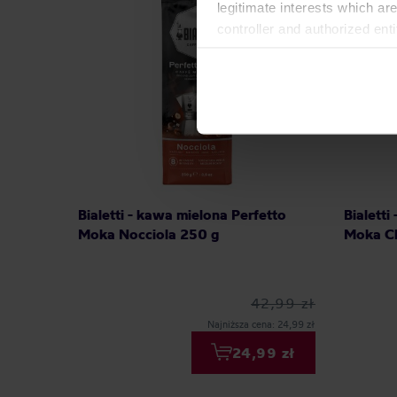
legitimate interests which are
controller and authorized ent
can be found in the
Privacy P
Bialetti - kawa mielona Perfetto
Bialetti
Moka Nocciola 250 g
Moka Cl
42,99 zł
Najniższa cena: 24,99 zł
24,99 zł