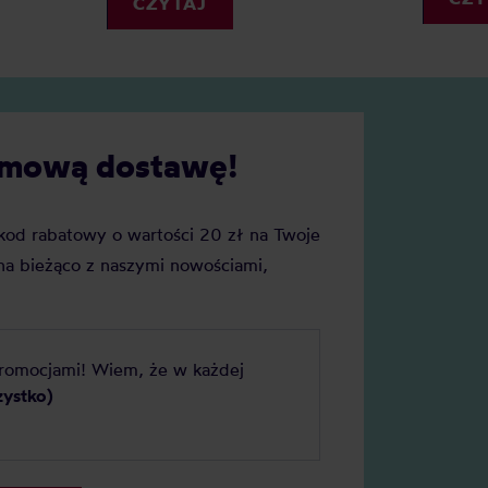
CZYTAJ
ekspresu kolbowego sprawdz
najlepiej?
darmową dostawę!
j kod rabatowy o wartości 20 zł na Twoje
a bieżąco z naszymi nowościami,
promocjami! Wiem, że w każdej
zystko)