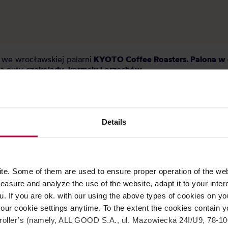
we wrocławskiej palarni
KYOTO Coffee Roasters. Palona w 
są nuty
czekolady, karmelu i orzechów.
ucaí
Details
e. Some of them are used to ensure proper operation of the web
asure and analyze the use of the website, adapt it to your inter
u. If you are ok. with our using the above types of cookies on you
our cookie settings anytime. To the extent the cookies contain y
oller’s (namely, ALL GOOD S.A., ul. Mazowiecka 24I/U9, 78-100 