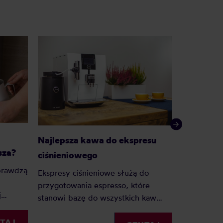
Kawa roz
Najlepsza kawa do ekspresu
sza?
sypana?
ciśnieniowego
prawdzą
— Zrobić C
Ekspresy ciśnieniowe służą do
dobrą mam
przygotowania espresso, które
j
niejedna 
stanowi bazę do wszystkich kaw
konesera, k
mlecznych. Jeśli posiadacie taki
o
przykrości,
TAJ
ekspres lub planujecie jego zakup to