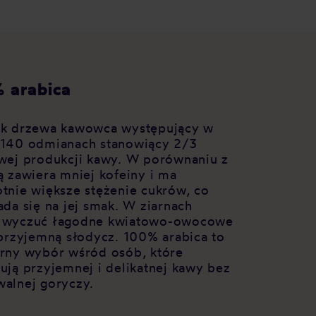
 arabica
k drzewa kawowca występujący w
140 odmianach stanowiący 2/3
wej produkcji kawy. W porównaniu z
ą zawiera mniej kofeiny i ma
tnie większe stężenie cukrów, co
ada się na jej smak. W ziarnach
 wyczuć łagodne kwiatowo-owocowe
 przyjemną słodycz. 100% arabica to
rny wybór wśród osób, które
ują przyjemnej i delikatnej kawy bez
alnej goryczy.