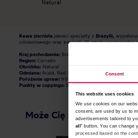
Natural
Kawa ziarnista
jakości specialty z
Brazylii,
wypalona 
ciśnieniowego oraz kawiarki. W smaku wyczuwalne 
Kraj pochodzenia:
Brazylia
Region:
Cerrado
Obróbka:
Natural
Odmiana:
Acaiá, Red and Yellow Catuaí, IAC125, Cat
Consent
Położenie upraw:
900 - 1300 m n.p.m.
Punkty w cuppingu:
82 / 100 punktów
This website uses cookies
We use cookies on our websit
consent, are used by us to me
Może Cię zainteresować
advertisements tailored to yo
all
” button. You can change y
processed based on the contr