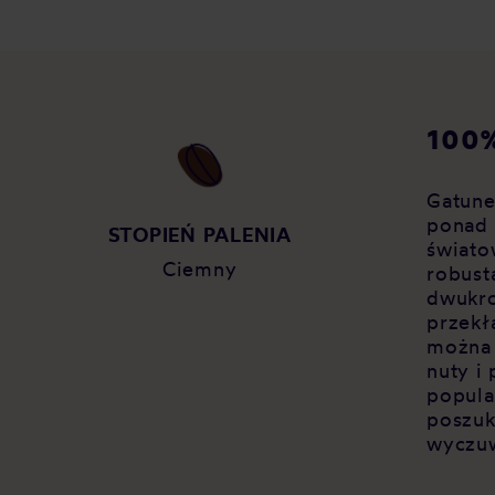
100%
Gatune
ponad 
Y
STOPIEŃ PALENIA
świato
Ciemny
robust
dwukro
przekł
można
nuty i
popula
poszuk
wyczuw