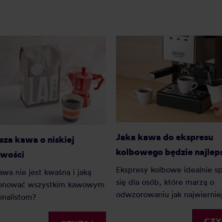
Jaka kawa do ekspresu
sza kawa o niskiej
kolbowego będzie najlep
wości
Ekspresy kolbowe idealnie s
awa nie jest kwaśna i jaką
się dla osób, które marzą o
onować wszystkim kawowym
odwzorowaniu jak najwiernie
onalistom?
kawiarnianych warunków we
własnej kuchni. Jaka kawa d
CZY