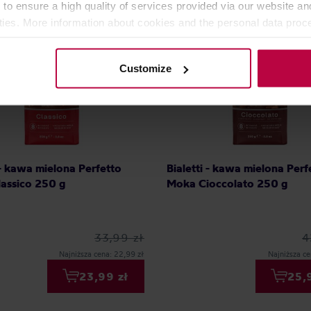
 to ensure a high quality of services provided via our website and
ities. More information about cookies and the personal data proce
olicy.
Customize
 - kawa mielona Perfetto
Bialetti - kawa mielona Perf
assico 250 g
Moka Cioccolato 250 g
33,99 zł
4
Najniższa cena: 22,99 zł
Najniższa ce
23,99 zł
25,