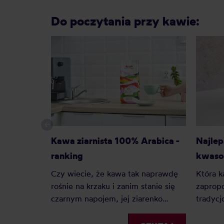
Do poczytania przy kawie:
Kawa ziarnista 100% Arabica -
Najlep
ranking
kwaso
Czy wiecie, że kawa tak naprawdę
Która k
rośnie na krzaku i zanim stanie się
zaprop
czarnym napojem, jej ziarenko
tradycj
otacza słodki owoc? Istnieją tylko
dwa gatunki kawy: Arabika i Robusta