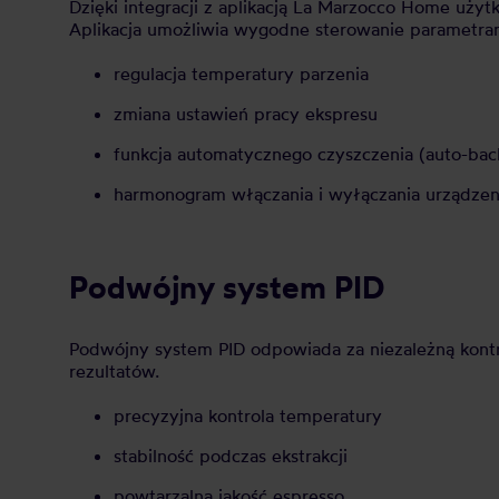
Dzięki integracji z aplikacją La Marzocco Home uży
Aplikacja umożliwia wygodne sterowanie parametram
regulacja temperatury parzenia
zmiana ustawień pracy ekspresu
funkcja automatycznego czyszczenia (auto-bac
harmonogram włączania i wyłączania urządze
Podwójny system PID
Podwójny system PID odpowiada za niezależną kontro
rezultatów.
precyzyjna kontrola temperatury
stabilność podczas ekstrakcji
powtarzalna jakość espresso