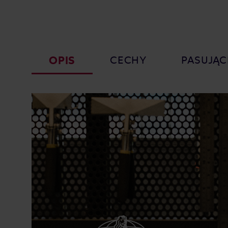
OPIS
CECHY
PASUJĄC