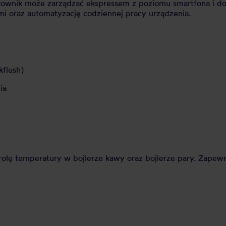
tkownik może zarządzać ekspressem z poziomu smartfona i do
i oraz automatyzację codziennej pracy urządzenia.
kflush)
nia
lę temperatury w bojlerze kawy oraz bojlerze pary. Zapewni