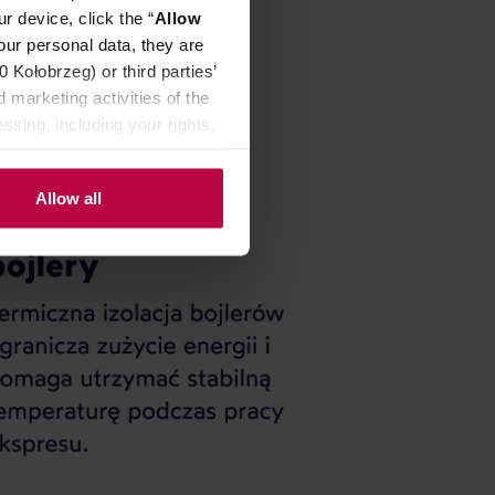
r device, click the “
Allow
our personal data, they are
Kołobrzeg) or third parties’
 marketing activities of the
ssing, including your rights,
Allow all