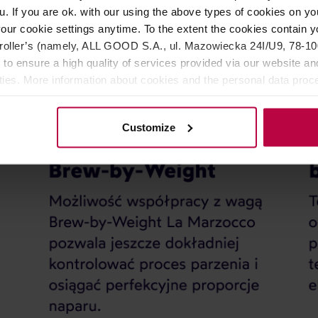
u. If you are ok. with our using the above types of cookies on you
our cookie settings anytime. To the extent the cookies contain y
oller’s (namely, ALL GOOD S.A., ul. Mazowiecka 24I/U9, 78-100 
 to ensure a high quality of services provided via our website and
ities. More information about cookies and the personal data proce
olicy.
Customize