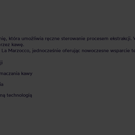
, która umożliwia ręczne sterowanie procesem ekstrakcji. W
przez kawę.
 La Marzocco, jednocześnie oferując nowoczesne wsparcie t
ji
amaczania kawy
ia
ną technologią