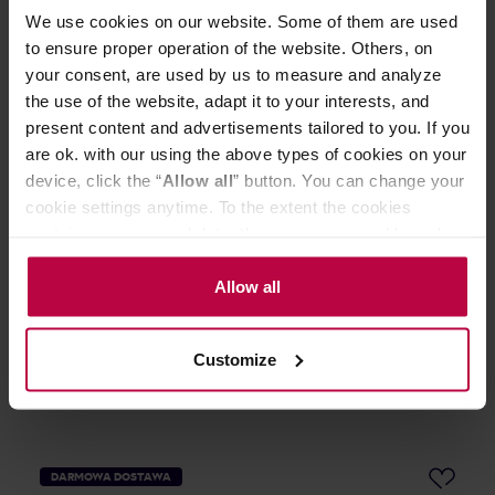
We use cookies on our website. Some of them are used
to ensure proper operation of the website. Others, on
your consent, are used by us to measure and analyze
the use of the website, adapt it to your interests, and
present content and advertisements tailored to you. If you
are ok. with our using the above types of cookies on your
device, click the “
Allow all
” button. You can change your
cookie settings anytime. To the extent the cookies
PUQ - tamper automatyczny PRO 58,3 mm - biały
contain your personal data, they are processed based on
the controller’s (namely, ALL GOOD S.A., ul.
Producent: PUQ
Mazowiecka 24I/U9, 78-100 Kołobrzeg) or third parties’
Allow all
legitimate interests which are to ensure a high quality of
5159,00 zł
services provided via our website and marketing
Najniższa cena: 5 159,00 zł
Customize
activities of the controller and authorized entities. More
3439,99 zł
information about cookies and the personal data
processing, including your rights, can be found in the
Privacy Policy.
DARMOWA DOSTAWA