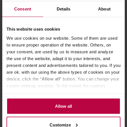
Consent
Details
About
119,90 zł
This website uses cookies
We use cookies on our website. Some of them are used
NOWOŚĆ
to ensure proper operation of the website. Others, on
your consent, are used by us to measure and analyze
the use of the website, adapt it to your interests, and
present content and advertisements tailored to you. If you
are ok. with our using the above types of cookies on your
device, click the “
Allow all
” button. You can change your
cookie settings anytime. To the extent the cookies
contain your personal data, they are processed based on
Vialli Design - filiżanki do espresso Geo Gold 120 ml
the controller’s (namely, ALL GOOD S.A., ul.
Mazowiecka 24I/U9, 78-100 Kołobrzeg) or third parties’
Allow all
legitimate interests which are to ensure a high quality of
Producent: VIALLI DESIGN
services provided via our website and marketing
Customize
activities of the controller and authorized entities. More