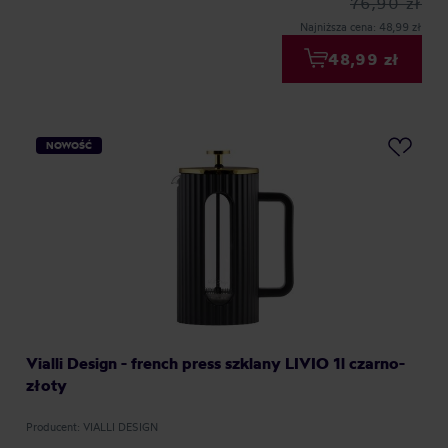
76,90 zł
Najniższa cena: 48,99 zł
48,99 zł
NOWOŚĆ
Vialli Design - french press szklany LIVIO 1l czarno-
złoty
Producent: VIALLI DESIGN