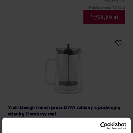
76,90 zł
Najniższa cena: 76,90 zł
59,99 zł
Vialli Design french press DIVA szklany z podwójną
ścianką 1l srebrny mat
Producent: VIALLI DESIGN