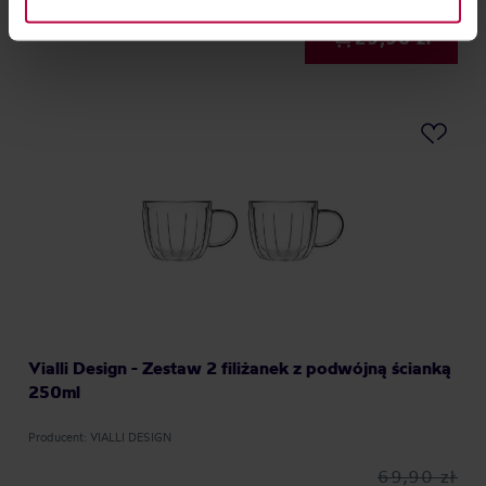
information about cookies and the personal data
29,90 zł
processing, including your rights, can be found in the
Privacy Policy.
Vialli Design - Zestaw 2 filiżanek z podwójną ścianką
250ml
Producent: VIALLI DESIGN
69,90 zł