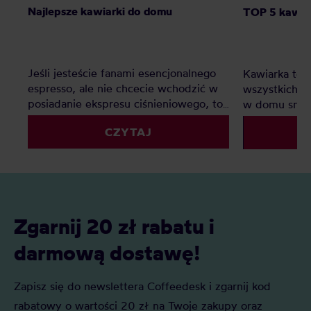
Najlepsze kawiarki do domu
TOP 5 kawiar
Jeśli jesteście fanami esencjonalnego
Kawiarka to i
espresso, ale nie chcecie wchodzić w
wszystkich, k
posiadanie ekspresu ciśnieniowego, to
w domu smac
kafetierka będzie doskonałym
konieczności
CZYTAJ
rozwiązaniem. Jaka kawiarka jest
kuchni na mał
najlepsza do domu? Oto polecane
najlepsza kaw
modele i rozmiary!
Zgarnij 20 zł rabatu i
darmową dostawę!
Zapisz się do newslettera Coffeedesk i zgarnij kod
rabatowy o wartości 20 zł na Twoje zakupy oraz