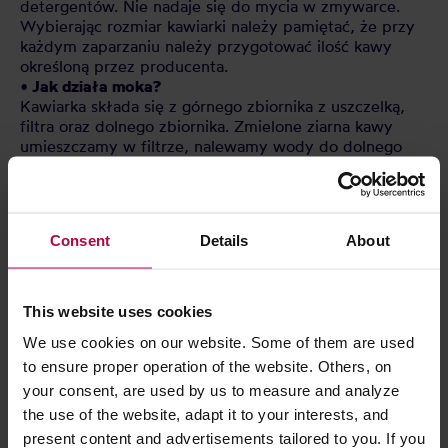
detergentów. Nie nadaje się do mycia w zmywarce.
Wybierając rozmiar kawiarki należy pamiętać, że przy
każdym zaparzaniu należy przygotować ilość kawy
określoną przez producenta.
• Jak działa moka?
Kawiarka składa się z górnego zbiornika z uszczelką,
filtra oraz dolnego zbiornika. Zmielone ziarna kawy
umieszczamy w filtrze, nalewamy wody do dolnego
zbiornika poniżej poziomu zaworu bezpieczeństwa i
łączymy ze sobą wszystkie elementy. Stawiamy
kawiarkę na kuchence i czekamy parę minut. Gorąca
woda przemieści się do górnego zbiornika
Consent
Details
About
przepływając przez zmielone ziarna. Pyszne i
aromatyczne espresso jest gotowe!
Długość (mm): 160
This website uses cookies
Wysokość (mm): 230
We use cookies on our website. Some of them are used
Szerokość (mm): 105
to ensure proper operation of the website. Others, on
your consent, are used by us to measure and analyze
the use of the website, adapt it to your interests, and
CECHY
present content and advertisements tailored to you. If you