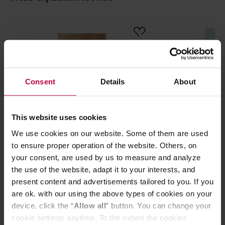
Consent
Details
About
This website uses cookies
We use cookies on our website. Some of them are used
Vegan Tea - napar ziołowo-
Solberg & Hans
to ensure proper operation of the website. Others, on
owocowy sypany Rumiankowe
- Rooibos med 
your consent, are used by us to measure and analyze
Mango opakowanie uzupełniające
the use of the website, adapt it to your interests, and
55 g
present content and advertisements tailored to you. If you
are ok. with our using the above types of cookies on your
device, click the “
Allow all
” button. You can change your
44,00 zł
cookie settings anytime. To the extent the cookies