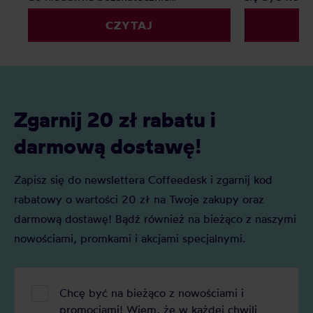
poszukiwali ciekawej alternatywy dla
sieciówkach,
CZYTAJ
mlecznych kaw. Matcha to jednak o
korporacyjny
wiele więcej – jak prawdziwa
specialty. Du
herbaciana arystokratka wyróżnia się
czym jest bl
na tle innych wyglądem, procesem
herbata, jak 
powstawania, parzenia i znaczeniem w
naszej uwagi
kulturze japońskiej.
Zgarnij 20 zł rabatu i
darmową dostawę!
Zapisz się do newslettera Coffeedesk i zgarnij kod
rabatowy o wartości 20 zł na Twoje zakupy oraz
darmową dostawę! Bądź również na bieżąco z naszymi
nowościami, promkami i akcjami specjalnymi.
Chcę być na bieżąco z nowościami i
promocjami! Wiem, że w każdej chwili