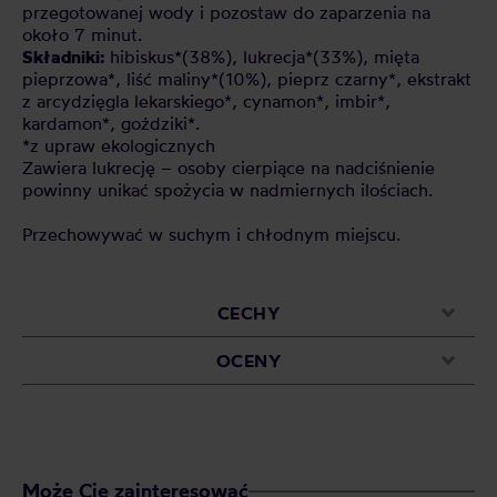
przegotowanej wody i pozostaw do zaparzenia na
około 7 minut.
Składniki:
hibiskus*(38%), lukrecja*(33%), mięta
pieprzowa*, liść maliny*(10%), pieprz czarny*, ekstrakt
z arcydzięgla lekarskiego*, cynamon*, imbir*,
kardamon*, goździki*.
*z upraw ekologicznych
Zawiera lukrecję – osoby cierpiące na nadciśnienie
powinny unikać spożycia w nadmiernych ilościach.
Przechowywać w suchym i chłodnym miejscu.
CECHY
OCENY
Może Cię zainteresować