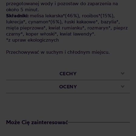
przegotowanej wody i pozostaw do zaparzenia na
około 5 minut.
Składniki:
melisa lekarska*(46%), rooibos*(15%),
lukrecja*, cynamon*(6%), łuski kakaowe*, bazylia*,
mięta pieprzowa*, kwiat rumianku*, rozmaryn*, pieprz
czarny*, koper włoski*, kwiat lawendy*.
*z upraw ekologicznych
Przechowywać w suchym i chłodnym miejscu.
CECHY
OCENY
Może Cię zainteresować