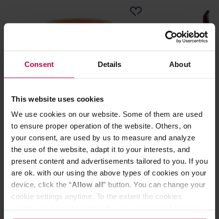
Consent
Details
About
This website uses cookies
We use cookies on our website. Some of them are used
Kafar - herbata rooibos sypana
Yogi Tea - herb
to ensure proper operation of the website. Others, on
Rooibos z Pomarańczą 50 g
EKO 17 saszete
your consent, are used by us to measure and analyze
the use of the website, adapt it to your interests, and
present content and advertisements tailored to you. If you
are ok. with our using the above types of cookies on your
20,00 zł
device, click the “
Allow all
” button. You can change your
cookie settings anytime. To the extent the cookies
contain your personal data, they are processed based on