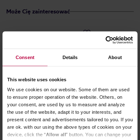
Może Cię zainteresować
Consent
Details
About
This website uses cookies
We use cookies on our website. Some of them are used
to ensure proper operation of the website. Others, on
Paper & Tea - herbata ziołowa
Dworzysk - her
your consent, are used by us to measure and analyze
sypana Sweet Lullaby puszka EKO
Zestaw Aktywn
the use of the website, adapt it to your interests, and
50 g
present content and advertisements tailored to you. If you
are ok. with our using the above types of cookies on your
device, click the “
Allow all
” button. You can change your