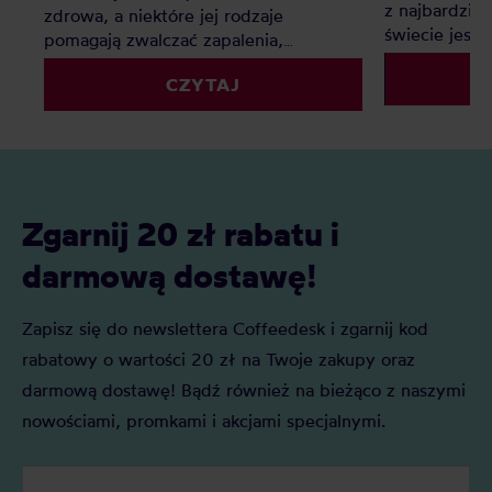
z najbardzie
zdrowa, a niektóre jej rodzaje
świecie jest c
pomagają zwalczać zapalenia,
Ten ranking
poprawiają metabolizm i funkcje
swoją ulubion
CZYTAJ
mózgu. Jakie są najzdrowsze herbaty?
Ranking pozwoli Wam wybrać
najlepszą dla Was!
Zgarnij 20 zł rabatu i
darmową dostawę!
Zapisz się do newslettera Coffeedesk i zgarnij kod
rabatowy o wartości 20 zł na Twoje zakupy oraz
darmową dostawę! Bądź również na bieżąco z naszymi
nowościami, promkami i akcjami specjalnymi.