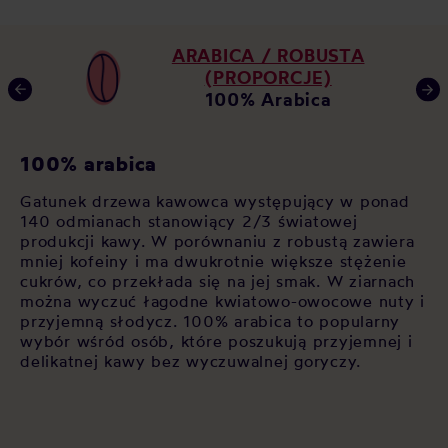
ARABICA / ROBUSTA
(PROPORCJE)
100% Arabica
K
100% arabica
zy
Ja
Gatunek drzewa kawowca występujący w ponad
za
140 odmianach stanowiący 2/3 światowej
po
produkcji kawy. W porównaniu z robustą zawiera
op
mniej kofeiny i ma dwukrotnie większe stężenie
 W
As
cukrów, co przekłada się na jej smak. W ziarnach
św
można wyczuć łagodne kwiatowo-owocowe nuty i
cz
przyjemną słodycz. 100% arabica to popularny
si
wybór wśród osób, które poszukują przyjemnej i
sł
delikatnej kawy bez wyczuwalnej goryczy.
sp
pl
kt