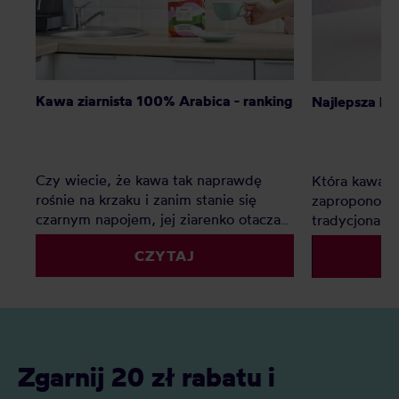
Kawa ziarnista 100% Arabica - ranking
Najlepsza ka
Czy wiecie, że kawa tak naprawdę
Która kawa ni
rośnie na krzaku i zanim stanie się
zaproponow
czarnym napojem, jej ziarenko otacza
tradycjonali
słodki owoc? Istnieją tylko dwa gatunki
CZYTAJ
kawy: Arabika i Robusta
Zgarnij 20 zł rabatu i