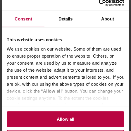
CECHY
Consent
Details
About
PASUJĄCE PRODUKTY
OCENY
This website uses cookies
We use cookies on our website. Some of them are used
to ensure proper operation of the website. Others, on
your consent, are used by us to measure and analyze
the use of the website, adapt it to your interests, and
Może Cię zainteresować
present content and advertisements tailored to you. If you
are ok. with our using the above types of cookies on your
device, click the “
Allow all
” button. You can change your
NOWOŚĆ
cookie settings anytime. To the extent the cookies
PROMOCJA
contain your personal data, they are processed based on
the controller’s (namely, ALL GOOD S.A., ul.
Mazowiecka 24I/U9, 78-100 Kołobrzeg) or third parties’
Allow all
legitimate interests which are to ensure a high quality of