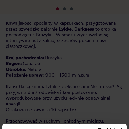
Kawa jakości specialty w kapsułkach, przygotowana
przez szwedzką palarnię
Lykke
.
Darkness
to arabika
pochodząca z Brazylii - W smaku wyczuwalne są
intensywne nuty kakao, orzechów pekan i masy
ciasteczkowej.
Kraj pochodzenia:
Brazylia
Region:
Caparaó
Obróbka:
Natural
Położenie upraw:
900 - 1500 m n.p.m.
Kapsułki są kompatybilne z ekspresami Nespresso®. Są
przyjazne dla środowiska i kompostowalne,
wyprodukowane przy użyciu jedynie odnawialnej
energii.
Opakowanie zawiera 10 kapsułek.
Przechowywać w suchym i chłodnym miejscu.