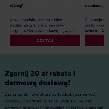
różnią?
oceniana jes
Kawa specialty jest terminiem
Punktacja SC
względnie znanym w kawowym
system oceny
żargonie. Oznacza on kawę najwyższej
świecie. Dzię
jakości, jednak co z kawą premium?
palarnie i k
CZYTAJ
Czy to tylko chwyt marketingowy czy
porównywać 
faktyczna ocena jakości? Z tego
kryteriów. Z 
artykułu dowiesz się: Czym jest kawa
Czym jest SC
specialty? Czym jest kawa premium?
oceniane są 
Czym różni się kawa specialty od kawy
punktacja S
premium i którą najlepiej wybrać do
znaczenie?
Zgarnij 20 zł rabatu i
domu?
darmową dostawę!
Zapisz się do newslettera Coffeedesk i zgarnij kod
rabatowy o wartości 20 zł na Twoje zakupy oraz
darmową dostawę! Bądź również na bieżąco z naszymi