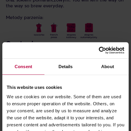
the way so brew everyday.
Metody parzenia:
O palarni:
Kilka słów od założycieli palarni, Piotrka i Dziewula:
"Jesteśmy dwoma kumplami i wspólnie organizujemy
Consent
Details
About
między innymi eventy Coffee Race Poland, Coffee
Race Europe i od tego roku jeszcze Coffee Race USA.
Jaramy się kawą i robimy to, na co mamy ochotę.
This website uses cookies
Stworzyliśmy kawy, które nam smakują, dają radość i
są proste do zaparzenia. Chcesz ich spróbować, to
We use cookies on our website. Some of them are used
fajnie - życzymy smacznego!"
to ensure proper operation of the website. Others, on
your consent, are used by us to measure and analyze
the use of the website, adapt it to your interests, and
CECHY
present content and advertisements tailored to you. If you