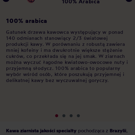
100% Arabica
K
100% arabica
Ja
Gatunek drzewa kawowca występujący w ponad
za
140 odmianach stanowiący 2/3 światowej
 w
po
produkcji kawy. W porównaniu z robustą zawiera
u,
op
mniej kofeiny i ma dwukrotnie większe stężenie
As
cukrów, co przekłada się na jej smak. W ziarnach
św
można wyczuć łagodne kwiatowo-owocowe nuty i
cz
przyjemną słodycz. 100% arabica to popularny
si
wybór wśród osób, które poszukują przyjemnej i
sł
delikatnej kawy bez wyczuwalnej goryczy.
sp
pl
kt
Kawa ziarnista jakości specialty
pochodząca z
Brazylii
,