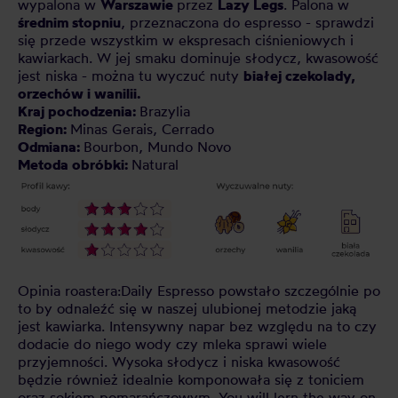
wypalona w
Warszawie
przez
Lazy Legs
. Palona w
średnim stopniu
, przeznaczona do espresso - sprawdzi
się przede wszystkim w ekspresach ciśnieniowych i
kawiarkach. W jej smaku dominuje słodycz, kwasowość
jest niska - można tu wyczuć nuty
białej czekolady,
orzechów i wanilii.
Kraj pochodzenia:
Brazylia
Region:
Minas Gerais, Cerrado
Odmiana:
Bourbon, Mundo Novo
Metoda obróbki:
Natural
Opinia roastera:
Daily Espresso powstało szczególnie po
to by odnaleźć się w naszej ulubionej metodzie jaką
jest kawiarka. Intensywny napar bez względu na to czy
dodacie do niego wody czy mleka sprawi wiele
przyjemności. Wysoka słodycz i niska kwasowość
będzie również idealnie komponowała się z toniciem
oraz sokiem pomarańczowym. You will lern the way on