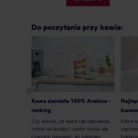
Do poczytania przy kawie:
Kawa ziarnista 100% Arabica -
Najlep
ranking
kwaso
Czy wiecie, że kawa tak naprawdę
Która k
rośnie na krzaku i zanim stanie się
zaprop
czarnym napojem, jej ziarenko
tradycj