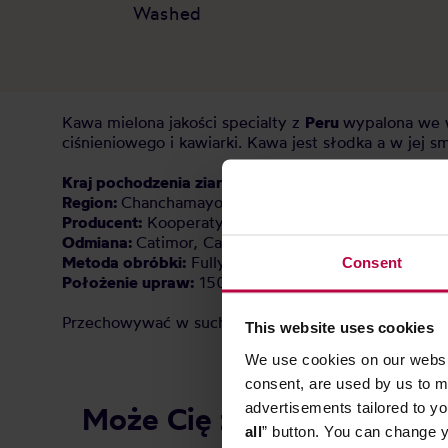
Washed
Kawa mielona jakości specialty z
Peru
wypalona we w
ciśnieniowego i kawiarki. Kawa jest słodka a w jej
Kraj pochodzenia ziarna:
Peru
Region:
Chanchamayo
Producent:
Kooperatywa Coopchebi
Odmiana:
Catimor, Catuai, Caturra, Bourbon
Metoda obróbki:
Fully Washed
Consent
Położenie upraw:
1500 - 1850 m n.p.m.
Przechowywać w suchym i chłodnym miejscu.
This website uses cookies
We use cookies on our websit
consent, are used by us to me
advertisements tailored to yo
Może Cię zainteresować
all
” button. You can change y