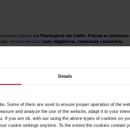
łoskiej palarni
Le Piantagioni del Caffe
.
Palona w
ciemnym
 smaku można wyczuć
nuty migdałów, czekolady i kwiatów.
Details
e. Some of them are used to ensure proper operation of the web
asure and analyze the use of the website, adapt it to your inter
u. If you are ok. with our using the above types of cookies on you
our cookie settings anytime. To the extent the cookies contain y