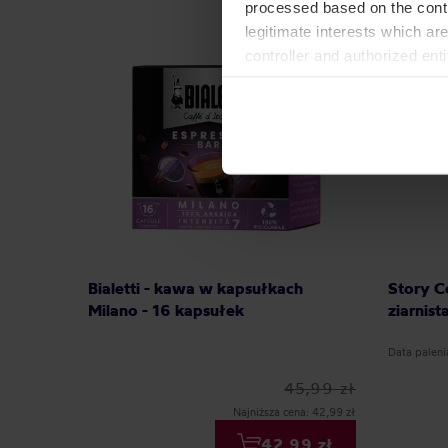
processed based on the contr
legitimate interests which are
controller and authorized ent
can be found in the
Privacy P
Bialetti - kawa w kapsułkach
Story C
Milano - 16 kapsułek
ziarnist
Data paleni
45,99 zł
Najniższa cena: 42,99 zł
42,99 zł