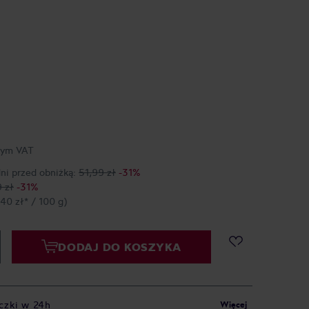
tym VAT
dni przed obniżką:
51,99 zł
-31%
 zł
-31%
,40 zł* / 100 g)
DODAJ DO KOSZYKA
czki w 24h
Więcej