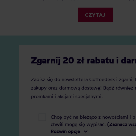
otacza słodki owoc? Istnieją tylko
dwa gatunki kawy: Arabika i Robusta
CZYTAJ
Zgarnij 20 zł rabatu i 
Zapisz się do newslettera Coffeedesk i zgarni
zakupy oraz darmową dostawę! Bądź również n
promkami i akcjami specjalnymi.
Chcę być na bieżąco z nowościami i 
chwili mogę się wypisać.
(Zaznacz ws
Rozwiń opcje