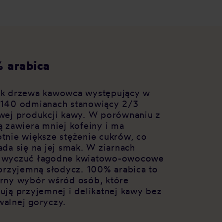
 arabica
k drzewa kawowca występujący w
140 odmianach stanowiący 2/3
wej produkcji kawy. W porównaniu z
ą zawiera mniej kofeiny i ma
tnie większe stężenie cukrów, co
ada się na jej smak. W ziarnach
 wyczuć łagodne kwiatowo-owocowe
 przyjemną słodycz. 100% arabica to
rny wybór wśród osób, które
ują przyjemnej i delikatnej kawy bez
alnej goryczy.