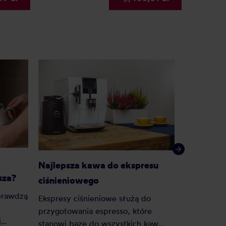
Kawa roz
Najlepsza kawa do ekspresu
sza?
sypana?
ciśnieniowego
prawdzą
— Zrobić C
Ekspresy ciśnieniowe służą do
dobrą mam
przygotowania espresso, które
j
niejedna 
stanowi bazę do wszystkich kaw