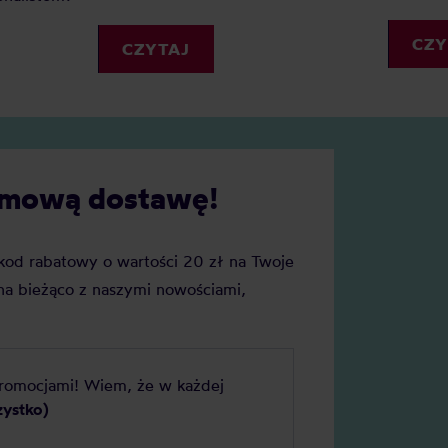
kawiarnianych warunków we
własnej kuchni. Jaka kawa d
CZY
CZYTAJ
ekspresu kolbowego sprawdz
najlepiej?
darmową dostawę!
j kod rabatowy o wartości 20 zł na Twoje
a bieżąco z naszymi nowościami,
promocjami! Wiem, że w każdej
zystko)