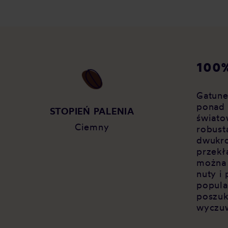
100%
Gatune
ponad 
Y
STOPIEŃ PALENIA
świato
Ciemny
robust
dwukro
przekł
można
nuty i
popula
poszuk
wyczuw