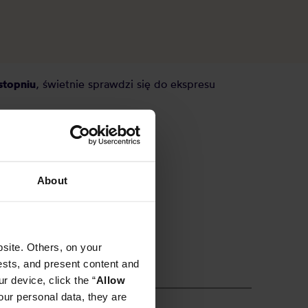
stopniu
, świetnie sprawdzi się do ekspresu
About
site. Others, on your
ests, and present content and
r device, click the “
Allow
our personal data, they are