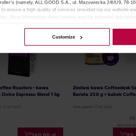
oller’s (namely, ALL GOOD S.A., ul. Mazowiecka 24I/U9, 78-100 
 to ensure a high quality of services provided via our website and
ities. More information about cookies and the personal data proce
olicy.
Customize
offee Roasters - kawa
Zestaw kawa Coffeedesk E
a Dolce Espresso Blend 1 kg
Barista 250 g + kubek Coff
a: 21.07.2026
Data palenia: 17.06.2026
10
Najniższa ce
160,00 zł
89,