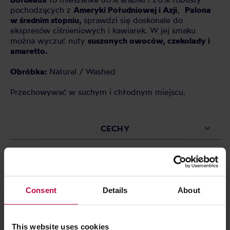
pochodzących z
Ameryki
Południowej
i Azji
,
Palona
w średnim stopniu,
sprawdzi się doskonale do
ekspresów ciśnieniowych i kawiarek. W jej smaku
można wyczuć nuty
suszonych owoców, czekolady i
amaretto.
Obróbka:
Natural / Washed
Przechowywać w suchym i chłodnym miejscu.
CECHY
OCENY
Consent
Details
About
Może Cię zainteresować
This website uses cookies