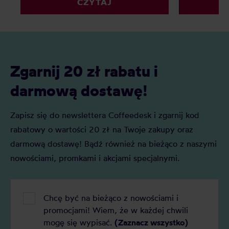
CZYTAJ
Czy to tylko chwyt marketingowy czy
porównywać 
faktyczna ocena jakości? Z tego
kryteriów. Z 
artykułu dowiesz się: Czym jest kawa
Czym jest SC
specialty? Czym jest kawa premium?
oceniane są 
Czym różni się kawa specialty od kawy
punktacja S
premium i którą najlepiej wybrać do
znaczenie?
Zgarnij 20 zł rabatu i
domu?
darmową dostawę!
Zapisz się do newslettera Coffeedesk i zgarnij kod
rabatowy o wartości 20 zł na Twoje zakupy oraz
darmową dostawę! Bądź również na bieżąco z naszymi
nowościami, promkami i akcjami specjalnymi.
Chcę być na bieżąco z nowościami i
promocjami! Wiem, że w każdej chwili
mogę się wypisać.
(Zaznacz wszystko)