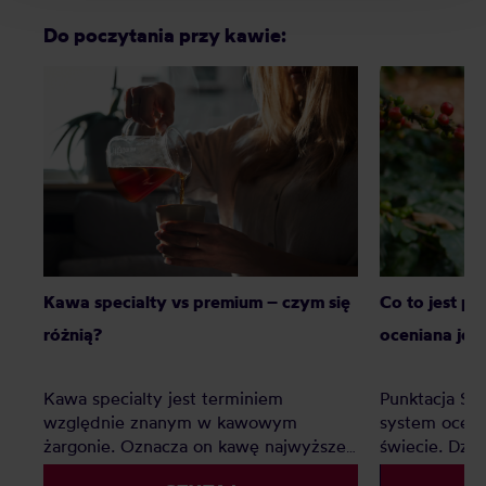
Do poczytania przy kawie:
Kawa specialty vs premium – czym się
Co to jest p
różnią?
oceniana jes
Kawa specialty jest terminiem
Punktacja SC
względnie znanym w kawowym
system oceny
żargonie. Oznacza on kawę najwyższej
świecie. Dzię
jakości, jednak co z kawą premium?
palarnie i k