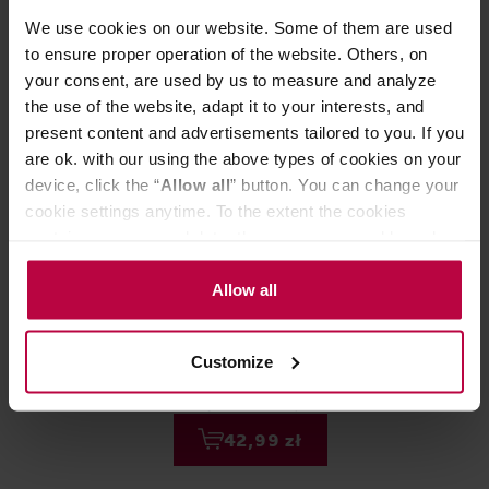
We use cookies on our website. Some of them are used
to ensure proper operation of the website. Others, on
your consent, are used by us to measure and analyze
the use of the website, adapt it to your interests, and
present content and advertisements tailored to you. If you
are ok. with our using the above types of cookies on your
device, click the “
Allow all
” button. You can change your
cookie settings anytime. To the extent the cookies
contain your personal data, they are processed based on
the controller’s (namely, ALL GOOD S.A., ul.
Bialetti - kawa w kapsułkach Milano
Story Coffee R
Mazowiecka 24I/U9, 78-100 Kołobrzeg) or third parties’
Allow all
- 16 kapsułek
ziarnista Dolce
legitimate interests which are to ensure a high quality of
services provided via our website and marketing
Data palenia: 21.07.2
Customize
activities of the controller and authorized entities. More
45,99 zł
information about cookies and the personal data
Najniższa cena: 42,99 zł
processing, including your rights, can be found in the
42,99 zł
Privacy Policy.