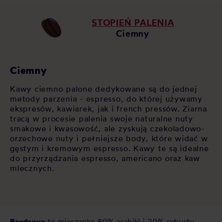
STOPIEŃ PALENIA
Ciemny
Ciemny
Kawy ciemno palone dedykowane są do jednej
metody parzenia - espresso, do której używamy
ekspresów, kawiarek, jak i french pressów. Ziarna
tracą w procesie palenia swoje naturalne nuty
smakowe i kwasowość, ale zyskują czekoladowo-
orzechowe nuty i pełniejsze body, które widać w
gęstym i kremowym espresso. Kawy te są idealne
do przyrządzania espresso, americano oraz kaw
mlecznych.
Bordeaux
to mieszanka 80% arabiki i 20% robusty