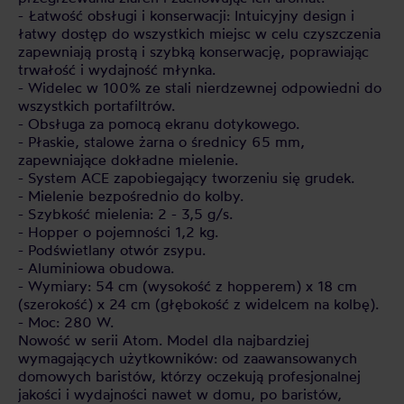
- Łatwość obsługi i konserwacji: Intuicyjny design i
łatwy dostęp do wszystkich miejsc w celu czyszczenia
zapewniają prostą i szybką konserwację, poprawiając
trwałość i wydajność młynka.
- Widelec w 100% ze stali nierdzewnej odpowiedni do
wszystkich portafiltrów.
- Obsługa za pomocą ekranu dotykowego.
- Płaskie, stalowe żarna o średnicy 65 mm,
zapewniające dokładne mielenie.
- System ACE zapobiegający tworzeniu się grudek.
- Mielenie bezpośrednio do kolby.
- Szybkość mielenia: 2 - 3,5 g/s.
- Hopper o pojemności 1,2 kg.
- Podświetlany otwór zsypu.
- Aluminiowa obudowa.
- Wymiary: 54 cm (wysokość z hopperem) x 18 cm
(szerokość) x 24 cm (głębokość z widelcem na kolbę).
- Moc: 280 W.
Nowość w serii Atom. Model dla najbardziej
wymagających użytkowników: od zaawansowanych
domowych baristów, którzy oczekują profesjonalnej
jakości i wydajności nawet w domu, po baristów,