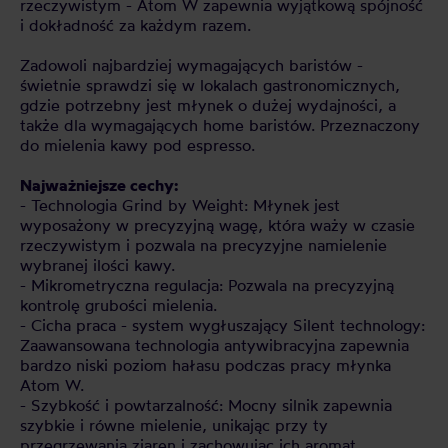
rzeczywistym - Atom W zapewnia wyjątkową spójność
i dokładność za każdym razem.
Zadowoli najbardziej wymagających baristów -
świetnie sprawdzi się w lokalach gastronomicznych,
gdzie potrzebny jest młynek o dużej wydajności, a
także dla wymagających home baristów. Przeznaczony
do mielenia kawy pod espresso.
Najważniejsze cechy:
- Technologia Grind by Weight: Młynek jest
wyposażony w precyzyjną wagę, która waży w czasie
rzeczywistym i pozwala na precyzyjne namielenie
wybranej ilości kawy.
- Mikrometryczna regulacja: Pozwala na precyzyjną
kontrolę grubości mielenia.
- Cicha praca - system wygłuszający Silent technology:
Zaawansowana technologia antywibracyjna zapewnia
bardzo niski poziom hałasu podczas pracy młynka
Atom W.
- Szybkość i powtarzalność: Mocny silnik zapewnia
szybkie i równe mielenie, unikając przy ty
przegrzewania ziaren i zachowując ich aromat.