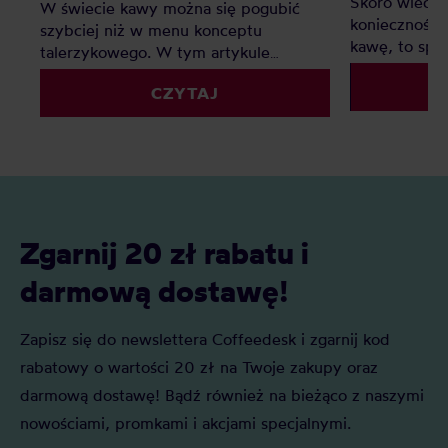
Skoro wiecie
W świecie kawy można się pogubić
konieczność,
szybciej niż w menu konceptu
kawę, to sp
talerzykowego. W tym artykule
sobie na pyta
pomożemy uporządkować ten temat,
wybrać i co 
CZYTAJ
rozwiać najczęstsze wątpliwości i
młynek żarn
podpowiedzieć, jaki młynek ręczny ma
sens na Twoim kawowym poziomie.
Zgarnij 20 zł rabatu i
darmową dostawę!
Zapisz się do newslettera Coffeedesk i zgarnij kod
rabatowy o wartości 20 zł na Twoje zakupy oraz
darmową dostawę! Bądź również na bieżąco z naszymi
nowościami, promkami i akcjami specjalnymi.