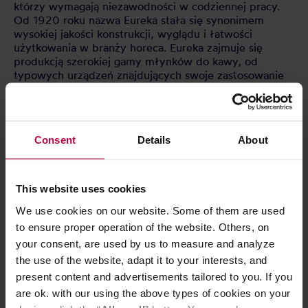
którzy wymagają niezawodności w codziennej pracy.
Od 1920 roku nazwa Eureka stała się synonimem
wysokiej jakości konstrukcji, wyglądu i łatwości
użytkowania w branży horeca. Eureka zajmuje się
produkcją szerokiej gamy młynków do kawy, od
typowych urządzeń znajdujących swoje zastosowanie
w restauracjach i kawiarniach, po małe młynki
znajdujące swoje zastosowanie w małych punktach
sprzedających kawę.
Każdy z produktów Eureka jest zaprojektowany i
Consent
Details
About
skonstruowany według najwyższych standardów pod
względem wytrzymałości i wydajności. Młynki tej
firmy to efekt wielu lat pracy i zbierania doświadczeń
związanych z mieleniem kawy.
This website uses cookies
We use cookies on our website. Some of them are used
to ensure proper operation of the website. Others, on
CECHY
your consent, are used by us to measure and analyze
the use of the website, adapt it to your interests, and
OCENY
present content and advertisements tailored to you. If you
are ok. with our using the above types of cookies on your