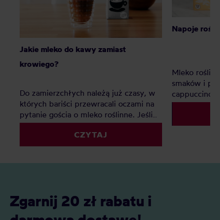
Napoje roślin
Jakie mleko do kawy zamiast
krowiego?
Mleko roślin
smaków i pia
Do zamierzchłych należą już czasy, w
cappuccino?
których bariści przewracali oczami na
pytanie gościa o mleko roślinne. Jeśli
zastanawiacie się, czym zastąpić mleko
CZYTAJ
do kawy, ten artykuł rozwieje Wasze
wątpliwości.
Zgarnij 20 zł rabatu i
darmową dostawę!