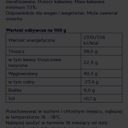
nierafinowany, tłuszcz kakaowy. Masa kakaowa
minimum 72%.
Odpowiednie dla wegan i wegetarian. Może zawierać
orzechy.
Wartość odżywcza na 100 g
2310/556
Wartość energetyczna
kJ/kcal
Tłuszcz
38,0 g
w tym kwasy tłuszczowe
22,9 g
nasycone
Węglowodany
40,3 g
w tym cukry
27,4 g
Białko
9,0 g
Sól
<0,1 g
Przechowywać w suchym i chłodnym miejscu, najlepiej
w temperaturze 16 - 18°C.
Najlepiej spożyć w terminie 18 miesięcy od daty