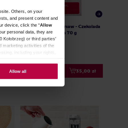
site. Others, on your
ests, and present content and
r device, click the “
Allow
ekolada
chocoTales of Warsaw - Czekolada
Dig - B
our personal data, they are
70% Peru Lagunas 70 g
EKO 42
Kołobrzeg) or third parties’
 marketing activities of the
ssing, including your rights,
00 zł
35,00 zł
Allow all