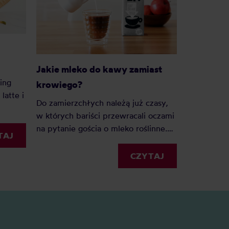
Jakie mleko do kawy zamiast
ing
krowiego?
latte i
Do zamierzchłych należą już czasy,
w których bariści przewracali oczami
na pytanie gościa o mleko roślinne.
TAJ
Jeśli zastanawiacie się, czym zastąpić
mleko do kawy, ten artykuł rozwieje
CZYTAJ
Wasze wątpliwości.