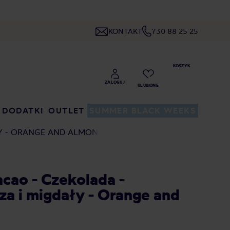
KONTAKT
730 88 25 25
DODATKI
OUTLET
SUMMER BLACK WEEKS
ŁY - ORANGE AND ALMOND
acao - Czekolada -
a i migdały - Orange and