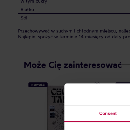
w tym cukry
Białko
Sól
Przechowywać w suchym i chłodnym miejscu, najlep
Najlepiej spożyć w terminie 14 miesięcy od daty pro
Może Cię zainteresować
NOWOŚĆ
NOWOŚ
Consent