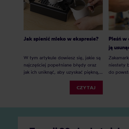
Jak spienić mleko w ekspresie?
Pleśń w 
ją usuną
W tym artykule dowiesz się, jakie są
Zakamark
najczęściej popełniane błędy oraz
niestety
jak ich uniknąć, aby uzyskać piękną,
do powsta
gładką i jednolitą pianę, która
sposoby, 
wspaniale ozdobi Twoją ulubioną
nieprzyje
CZYTAJ
kawę. Gotowy na swoją kawową
powstały
rewolucję?