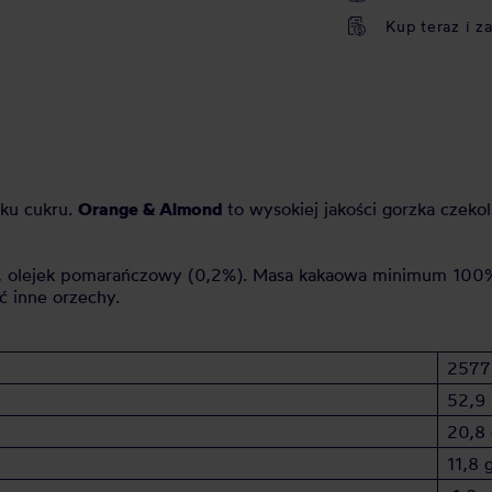
Kup teraz i z
tku cukru.
Orange & Almond
to wysokiej jakości gorzka czek
, olejek pomarańczowy (0,2%). Masa kakaowa minimum 100
 inne orzechy.
2577
52,9
20,8 
11,8 