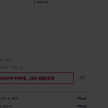
ym VAT
00 zł* / 100 g)
DOM MNIE, JAK BĘDZIE
czki w 24h
Więcej
prezent
Więcej