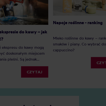
Napoje roślinne - ranking
ekspresie do kawy – jak
Mleko roślinne do kawy – rank
ć?
smaków i piany. Co wybrać do 
i ekspresu do kawy mogą
cappuccino?
 być doskonałym miejscem
nia pleśni. Są jednak
CZY
by zapobiec tej
mnej sytuacji lub zwalczyć
CZYTAJ
 grzyb.