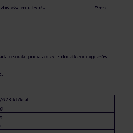
apłać później z Twisto
Więcej
olada o smaku pomarańczy, z dodatkiem migdałów
%.
/623 kJ/kcal
 g
g
g