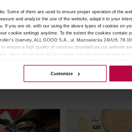
e. Some of them are used to ensure proper operation of the web
asure and analyze the use of the website, adapt it to your inter
u. If you are ok. with our using the above types of cookies on you
les of Warsaw - Czekolada
chocoTales of Warsaw - Cz
our cookie settings anytime. To the extent the cookies contain y
ipiny limonka, trawa
59% Filipiny Regalo 70 g
oller’s (namely, ALL GOOD S.A., ul. Mazowiecka 24I/U9, 78-100 
wa i imbir 70 g
 to ensure a high quality of services provided via our website and
ities. More information about cookies and the personal data proce
olicy.
40,00 zł
35,
Customize