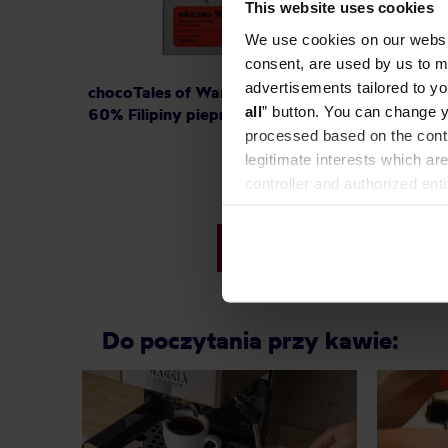
This website uses cookies
We use cookies on our websit
consent, are used by us to me
advertisements tailored to yo
chocoTales of Warsaw - Czekolada
chocoTa
all
” button. You can change y
60% Filipiny pieprz syczuański 70 g
73% Fil
processed based on the contr
cytryno
legitimate interests which are
controller and authorized ent
can be found in the
Privacy P
38,00 zł
Do poczytania przy kawie: