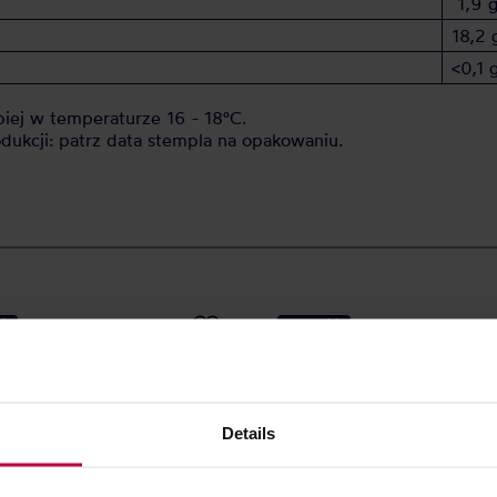
1,9 
18,2 
<0,1 
iej w temperaturze 16 - 18°C.
dukcji: patrz data stempla na opakowaniu.
Ć
NOWOŚĆ
Details