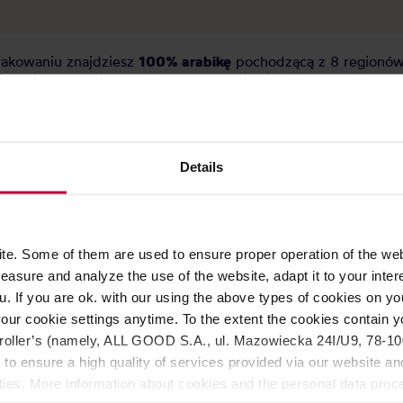
pakowaniu znajdziesz
100% arabikę
pochodzącą z 8 regionów 
 kawiarkach. Mieszanka charakteryzuje się
intensywną słody
Details
e. Some of them are used to ensure proper operation of the web
asure and analyze the use of the website, adapt it to your inter
u. If you are ok. with our using the above types of cookies on you
our cookie settings anytime. To the extent the cookies contain y
oller’s (namely, ALL GOOD S.A., ul. Mazowiecka 24I/U9, 78-100 
 to ensure a high quality of services provided via our website and
ities. More information about cookies and the personal data proce