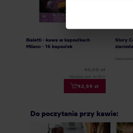
can be found in the
Privacy P
Bialetti - kawa w kapsułkach
Story C
Milano - 16 kapsułek
ziarnist
Data paleni
45,99 zł
Najniższa cena: 42,99 zł
42,99 zł
Do poczytania przy kawie: