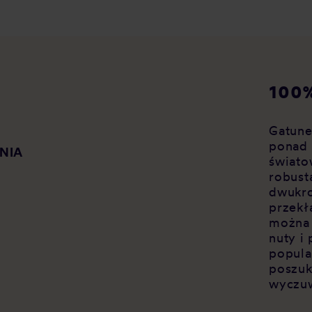
100%
Gatune
ponad 
NIA
świato
robust
dwukro
przekł
można
nuty i
popula
poszuk
wyczuw