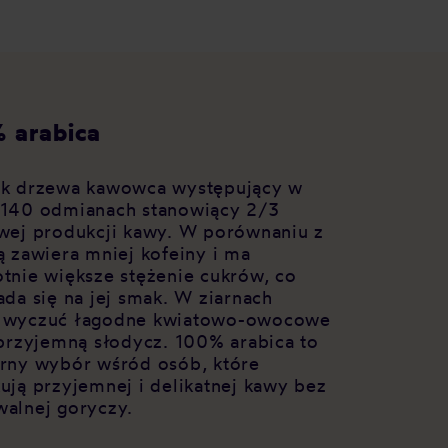
 arabica
k drzewa kawowca występujący w
140 odmianach stanowiący 2/3
wej produkcji kawy. W porównaniu z
ą zawiera mniej kofeiny i ma
tnie większe stężenie cukrów, co
ada się na jej smak. W ziarnach
 wyczuć łagodne kwiatowo-owocowe
 przyjemną słodycz. 100% arabica to
rny wybór wśród osób, które
ują przyjemnej i delikatnej kawy bez
alnej goryczy.