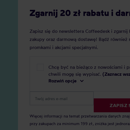
kawa specialty od kawy premium i
SCA ma
Zgarnij 20 zł rabatu i 
którą najlepiej wybrać do domu?
znaczen
Zapisz się do newslettera Coffeedesk i zgarni
zakupy oraz darmową dostawę! Bądź również n
promkami i akcjami specjalnymi.
Chcę być na bieżąco z nowościami i 
chwili mogę się wypisać.
(Zaznacz ws
Rozwiń opcje
ZAPISZ 
Więcej informacji na temat przetwarzania danych zna
przy zakupach za minimum 199 zł, zniżka jest jednora