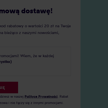
proces, co robi w kubku, w j
 naprawdę tak duże
darmową dostawę!
krajach go spotkasz i do jakie
ie?
metody parzenia najlepiej pa
Rozwiń tę, która Cię interesu
j kod rabatowy o wartości 20 zł na Twoje
a bieżąco z naszymi nowościami,
promocjami! Wiem, że w każdej
zystko)
SIĘ
jdziesz w naszej
Polityce Prywatności
. Rabat
zowa i nie łączy się z innymi promocjami.