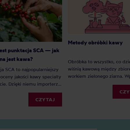
Metody obróbki kawy
jest punktacja SCA — jak
na jest kawa?
Obróbka to wszystko, co dzie
wiśnią kawową między zbior
ja SCA to najpopularniejszy
workiem zielonego ziarna. 
oceny jakości kawy specialty
na smak mocniej niż odmiana
cie. Dzięki niemu importerzy,
często mocniej niż sam kraj
e i konsumenci mogą
CZY
pochodzenia. Zebraliśmy 31
ywać kawy według
CZYTAJ
które realnie pojawiają się w
tych kryteriów. Z tego
kaw na naszych półkach, i
u dowiesz się: Czym jest
pogrupowaliśmy je w 7 rodzi
o co powstało? Jak oceniane
każdej znajdziesz, na czym p
 specialty? Czy punktacja