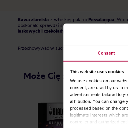
Kawa ziarnista
z włoskiej palarni
Passalacqua
. W o
doskonale sprawdzi się w ekspresach ciśnieniowych i
laskowych i czekolady.
Przechowywać w suchym i chłodnym miejscu.
Consent
This website uses cookies
Może Cię zainteresować
We use cookies on our websit
consent, are used by us to me
advertisements tailored to yo
all
” button. You can change y
processed based on the contr
legitimate interests which are
controller and authorized ent