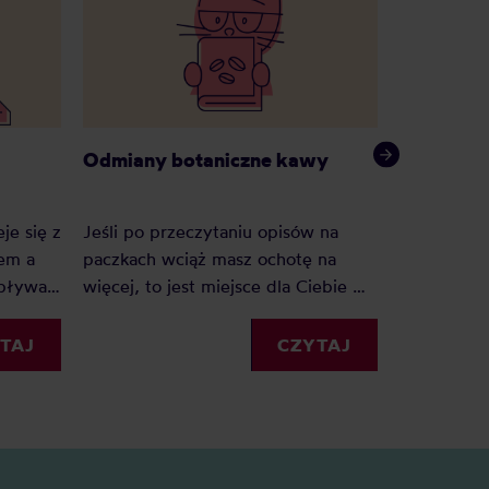
Odmiany botaniczne kawy
Czym jes
je się z
Jeśli po przeczytaniu opisów na
em a
paczkach wciąż masz ochotę na
Dlaczego k
Wpływa
więcej, to jest miejsce dla Ciebie —
przez wiel
 i
nazwy odmian z etykiet rozłożone
stoi za fe
na czynniki pierwsze, na podstawie
botaniczne
TAJ
CZYTAJ
 metod,
katalogu World Coffee Research,
mokre sny 
 opisach
rejestrów Jimma Agricultural
kawowych 
Research Center dla Etiopii i
n. Przy
recenzowanych badań
olega
genomowych*. Rozwiń rodzinę,