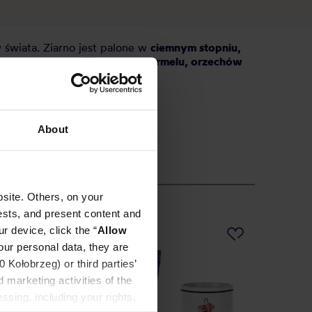
świata. Ziarno jest palone w
ciemnym stopniu,
czą,
o nutach zbliżonych do
karmelu, orzechów
About
site. Others, on your
ests, and present content and
r device, click the “
Allow
PROMO
our personal data, they are
Kołobrzeg) or third parties’
 marketing activities of the
ssing, including your rights,