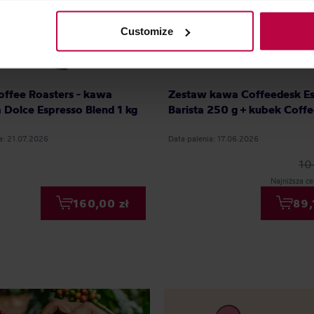
olicy.
Customize
offee Roasters - kawa
Zestaw kawa Coffeedesk E
a Dolce Espresso Blend 1 kg
Barista 250 g + kubek Coff
a: 21.07.2026
Data palenia: 17.06.2026
10
Najniższa ce
160,00 zł
89,