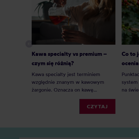
Kawa specialty vs premium –
Co to 
czym się różnią?
ocenia
Kawa specialty jest terminiem
Punktac
względnie znanym w kawowym
system 
żargonie. Oznacza on kawę
na świe
najwyższej jakości, jednak co z kawą
palarni
premium? Czy to tylko chwyt
porówn
CZYTAJ
marketingowy czy faktyczna ocena
jednoli
jakości? Z tego artykułu dowiesz się:
artykuł
Czym jest kawa specialty? Czym
SCA i p
jest kawa premium? Czym różni się
są kawy