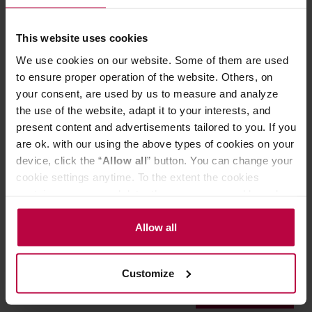
This website uses cookies
NOWOŚĆ
We use cookies on our website. Some of them are used
to ensure proper operation of the website. Others, on
your consent, are used by us to measure and analyze
the use of the website, adapt it to your interests, and
present content and advertisements tailored to you. If you
are ok. with our using the above types of cookies on your
device, click the “
Allow all
” button. You can change your
cookie settings anytime. To the extent the cookies
contain your personal data, they are processed based on
Audun Coffee - kawa ziarnista Etiopia Danche
the controller’s (namely, ALL GOOD S.A., ul.
Natural Filter 250 g
Mazowiecka 24I/U9, 78-100 Kołobrzeg) or third parties’
Allow all
legitimate interests which are to ensure a high quality of
Producent: AUDUN COFFEE
Data palenia: 28.07.2026
services provided via our website and marketing
Customize
activities of the controller and authorized entities. More
89,00 zł
information about cookies and the personal data
processing, including your rights, can be found in the