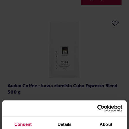
Audun Coffee - kawa ziarnista Cuba Espresso Blend
500 g
Producent: AUDUN COFFEE
Data palenia: 27.07.2026
87,00 zł
Consent
Details
About