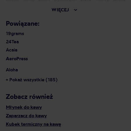
Roasterów 2015 niewątpliwie pozwoli każdemu znaleźć smak
WIĘCEJ
idealny dla niego. Kawa Audun sprawdzi się idealnie do
metod alternatywnych – drippa, Chemexa, AeroPressa,
Powiązane:
French Pressa. Palarnia wypala również kawy pod espresso –
idealne do ekspresów ciśnieniowych oraz kawiarek. Audun
19grams
kultywuje również skandynawską tradycję wypalania
Julekaffee, czyli specjalnej kawy świątecznej.
24Tea
Acaia
AeroPress
Aloha
+ Pokaż wszystkie (185)
Zobacz również
Młynek do kawy
Zaparzacz do kawy
Kubek termiczny na kawę