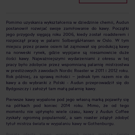
Pomimo uzyskania wykształcenia w dziedzinie chemii, Audun
postanowił rozwijać swoje zamiłowanie do kawy. Początki
jego przygody sięgają roku 2006, kiedy został roadsterem i
rozpoczął pracę w palarni Solberg&Hansen w Oslo. W tym
miejscu przez prawie osiem lat zajmował się produkcją kawy
na norweski rynek, gdzie wypijane są niesamowicie duże
ilości kawy. Najważniejszymi wydarzeniami z okresu w tej
pracy było zdobycie przez wspomnianą palarnię mistrzostwa
w prestiżowych zawodach Nordic Roaster w 2011 i 2012 roku.
Rok później, za sprawą miłości – jednak tym razem nie do
kawy a do wybranki z Polski - Audun przeprowadził się do
Bydgoszczy i założył tam małą palarnię kawy.
Pierwsze kawy wypalone pod jego własną marką pojawiły się
na półkach pod koniec 2014 roku. Mimo, że od tego
momentu nie upłynęło wiele czasu, kawy z Audun Coffee
zyskały ogromną popularność, a sam roaster zdążył zdobyć
tytuł mistrza świata w wypalaniu kawy w Gothenburgu.
Bogata oferta ziaren wypalonych przez mistrza świata