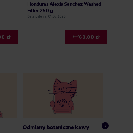
Honduras Alexis Sanchez Washed
Brazyli
Filter 250 g
250 g
Data palenia: 01.07.2026
Data palen
00 zł
60,00 zł
Odmiany botaniczne kawy