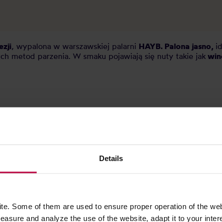
ezji
, wypalona w warszawskiej palarni
HAYB. Palona jasno,
i
ch metod parzenia. W smaku pojawiają się nuty takie jak
wino
Details
 którym widujesz się bardzo rzadko? Tak właśnie cieszę się co
hing for you! It’s Team Pegasing again!”.
we serce. Te kawy są z nami w HAYB niemal od samego począ
ię u nas w różnych obróbkach - ta, którą masz przed sobą, t
zięki czemu proces przebiegał równomiernie.
e. Some of them are used to ensure proper operation of the web
, bo trochę nie fair, że jeszcze nie byłem w domu mojego k
asure and analyze the use of the website, adapt it to your inter