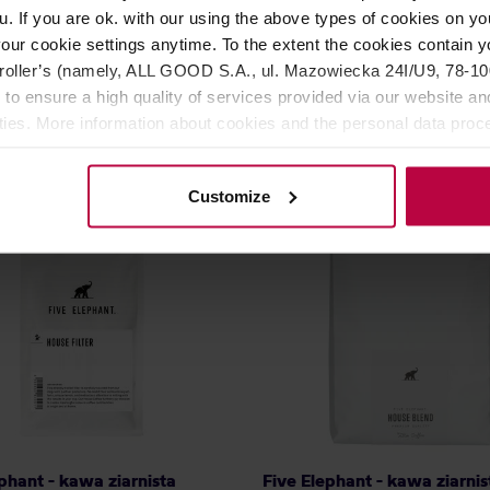
u. If you are ok. with our using the above types of cookies on you
our cookie settings anytime. To the extent the cookies contain y
oller’s (namely, ALL GOOD S.A., ul. Mazowiecka 24I/U9, 78-100 
 to ensure a high quality of services provided via our website and
ities. More information about cookies and the personal data proce
olicy.
Customize
phant - kawa ziarnista
Five Elephant - kawa ziarnis