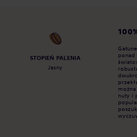
100%
Gatune
ponad 
Y
STOPIEŃ PALENIA
świato
Jasny
robust
dwukro
przekł
można
nuty i
popula
poszuk
wyczuw