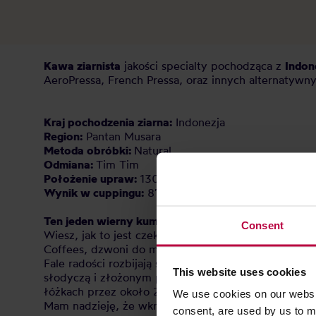
Kawa ziarnista
jakości specialty pochodząca z
Indon
AeroPressa, French Pressa, oraz innych alternatywny
Kraj pochodzenia ziarna:
Indonezja
Region:
Pantan Musara
Metoda obróbki:
Natural
Odmiana:
Tim Tim
Położenie upraw:
1300-1500 m n.p.m.
Wynik w cuppingu:
87 / 100 pkt
Ten jeden wierny kumpel
Consent
Wiesz, jak to jest czekać na przyjazd przyjaciela, z
Coffees, dzwoni do mnie i mówi: „Dave, I have somet
Fale radości rozbijają się wtedy o moje małe kawo
This website uses cookies
słodyczą i złożonym profilem smakowym. Pojawiały s
łóżkach przez około 21 dni, codziennie obracane, d
We use cookies on our websit
Mam nadzieję, że wkrótce uda mi się odwiedzić Azję
consent, are used by us to me