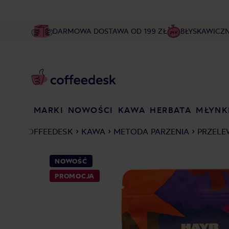
DARMOWA DOSTAWA OD 199 ZŁ
BŁYSKAWICZ
MARKI
NOWOŚCI
KAWA
HERBATA
MŁYNK
COFFEEDESK
KAWA
METODA PARZENIA
PRZELE
NOWOŚĆ
PROMOCJA