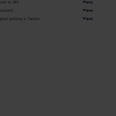
czki w 24h
Więcej
prezent
Więcej
apłać później z Twisto
Więcej