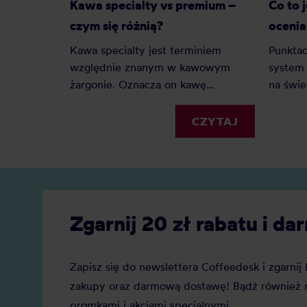
Kawa specialty vs premium –
Co to 
czym się różnią?
ocenia
Kawa specialty jest terminiem
Punktac
względnie znanym w kawowym
system 
żargonie. Oznacza on kawę
na świe
najwyższej jakości, jednak co z kawą
palarni
premium? Czy to tylko chwyt
porówn
CZYTAJ
marketingowy czy faktyczna ocena
jednoli
jakości? Z tego artykułu dowiesz się:
artykuł
Czym jest kawa specialty? Czym
SCA i p
jest kawa premium? Czym różni się
są kawy
kawa specialty od kawy premium i
SCA ma
Zgarnij 20 zł rabatu i 
którą najlepiej wybrać do domu?
znaczen
Zapisz się do newslettera Coffeedesk i zgarni
zakupy oraz darmową dostawę! Bądź również n
promkami i akcjami specjalnymi.