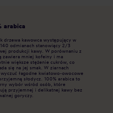
 arabica
k drzewa kawowca występujący w
140 odmianach stanowiący 2/3
wej produkcji kawy. W porównaniu z
ą zawiera mniej kofeiny i ma
tnie większe stężenie cukrów, co
ada się na jej smak. W ziarnach
 wyczuć łagodne kwiatowo-owocowe
 przyjemną słodycz. 100% arabica to
rny wybór wśród osób, które
ują przyjemnej i delikatnej kawy bez
alnej goryczy.