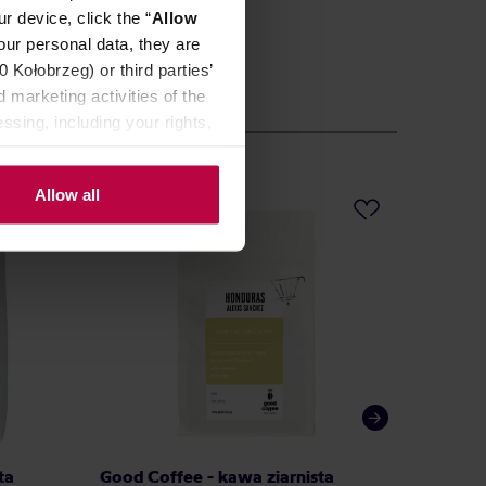
r device, click the “
Allow
our personal data, they are
Kołobrzeg) or third parties’
 marketing activities of the
ssing, including your rights,
Allow all
ta
Good Coffee - kawa ziarnista
Good Co