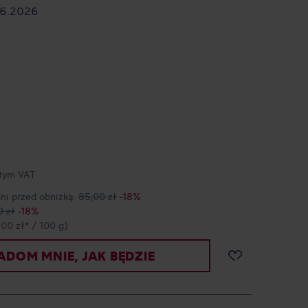
06.2026
tym VAT
dni przed obniżką:
85,00 zł
-18%
0 zł
-18%
,00 zł* / 100 g)
DOM MNIE, JAK BĘDZIE