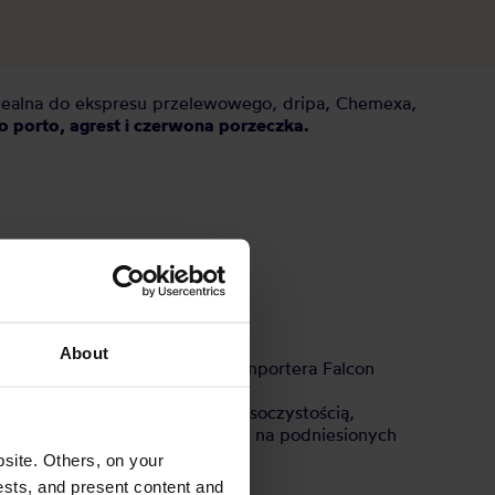
dealna do ekspresu przelewowego, dripa, Chemexa,
 porto, agrest i czerwona porzeczka.
About
 roku, kiedy Bara, pracująca u importera Falcon
tku. Za każdym razem uwodzą soczystością,
o natural. Wisienki suszyły się na podniesionych
site. Others, on your
umpla.
ests, and present content and