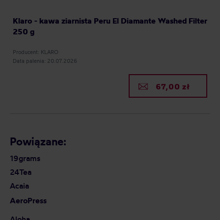
Klaro - kawa ziarnista Peru El Diamante Washed Filter
250 g
Producent: KLARO
Data palenia: 20.07.2026
67,00 zł
Powiązane:
19grams
24Tea
Acaia
AeroPress
Aloha