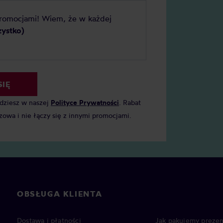
promocjami! Wiem, że w każdej
zystko)
SIĘ
jdziesz w naszej
Polityce Prywatności
. Rabat
zowa i nie łączy się z innymi promocjami.
OBSŁUGA KLIENTA
Dostawa i płatności
Jak pakujemy prezen