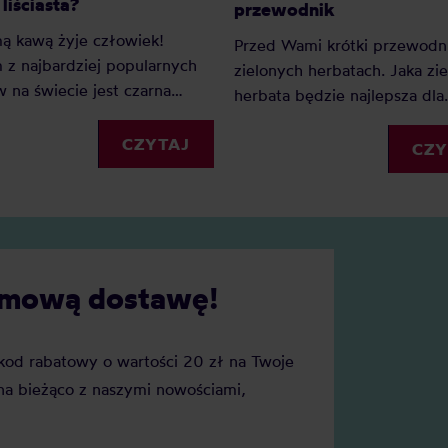
liściasta?
przewodnik
ą kawą żyje człowiek!
Przed Wami krótki przewodn
z najbardziej popularnych
zielonych herbatach. Jaka zi
 na świecie jest czarna
herbata będzie najlepsza dla
liściasta. Ten ranking
początkujących amatorów, a j
 Wam znaleźć swoją
CZYTAJ
długoletnich miłośników? I j
CZY
ą.
dokładnie rodzaje wyróżnia
darmową dostawę!
j kod rabatowy o wartości 20 zł na Twoje
a bieżąco z naszymi nowościami,