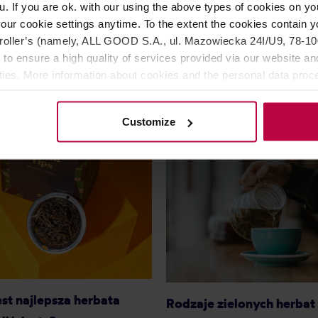
u. If you are ok. with our using the above types of cookies on you
our cookie settings anytime. To the extent the cookies contain y
oller’s (namely, ALL GOOD S.A., ul. Mazowiecka 24I/U9, 78-100 
 to ensure a high quality of services provided via our website and
62,99 zł
52,
ities. More information about cookies and the personal data proce
olicy.
Customize
est najlepsza herbata
Rodzaje zielonych herbat 