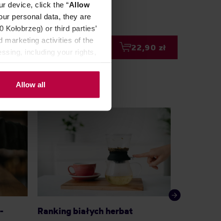
r device, click the “
Allow
our personal data, they are
Kołobrzeg) or third parties’
 marketing activities of the
00 zł
22,90 zł
ssing, including your rights,
Allow all
Najlepsze
-
Ranking białych herbat