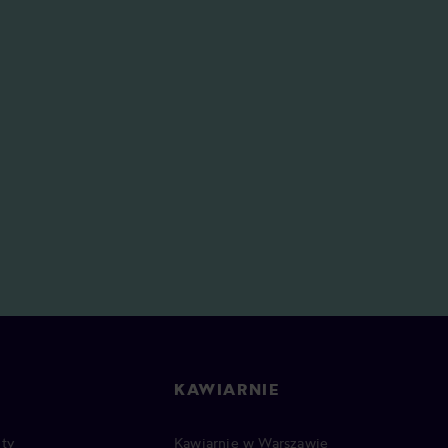
KAWIARNIE
ty
Kawiarnie w Warszawie