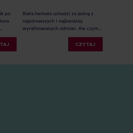
odchudza
Czy faktycz
ik po
Biała herbata uchodzi za jedną z
herbata na
elona
najzdrowszych i najbardziej
Odpowiedź 
wyrafinowanych odmian. Ale czym
bardziej z
aka dla
jest biała herbata, jak powstaje i
wydawać.
akie
komu najbardziej zasmakuje? Oto
TAJ
CZYTAJ
my?
krótki przewodnik po białej
herbacie i nasz ranking.