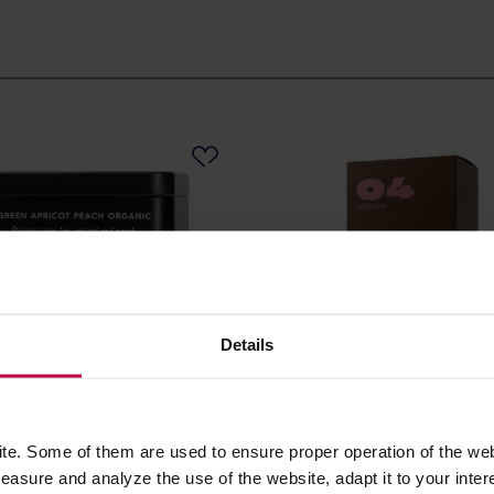
Details
eriet - herbata zielona
Yokiro - herbata Hojicha P
e. Some of them are used to ensure proper operation of the web
290 Green Apricot Peach
04 30g
0 g
asure and analyze the use of the website, adapt it to your inter