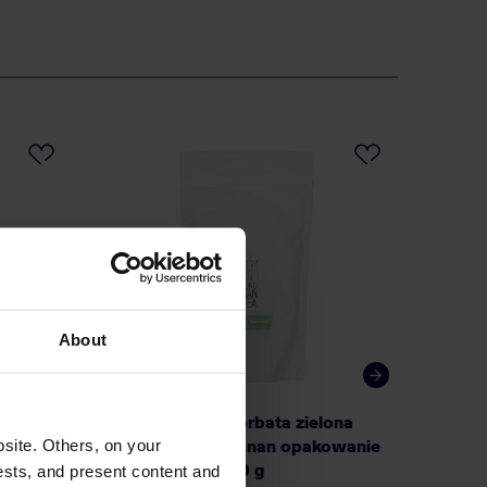
About
owder
Long Man Tea - herbata zielona
Terroir
site. Others, on your
sypana Green Yunnan opakowanie
matcha
uzupełniające 100 g
ests, and present content and