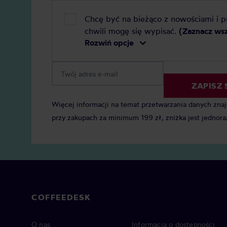
Chcę być na bieżąco z nowościami i 
chwili mogę się wypisać.
(Zaznacz ws
Rozwiń opcje
ZAPISZ 
Więcej informacji na temat przetwarzania danych zna
przy zakupach za minimum 199 zł, zniżka jest jednora
COFFEEDESK
O nas
Informacja o dostępności