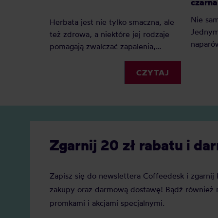
czarna 
Nie sam
Herbata jest nie tylko smaczna, ale
Jednym 
też zdrowa, a niektóre jej rodzaje
naparów
pomagają zwalczać zapalenia,
herbata 
poprawiają metabolizm i funkcje
pomoże
mózgu. Jakie są najzdrowsze
CZYTAJ
ulubion
herbaty? Ranking pozwoli Wam
wybrać najlepszą dla Was!
Zgarnij 20 zł rabatu i 
Zapisz się do newslettera Coffeedesk i zgarni
zakupy oraz darmową dostawę! Bądź również n
promkami i akcjami specjalnymi.