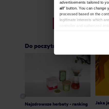
advertisements tailored to yo
all
” button. You can change y
44,90 zł
processed based on the contr
Najniższa cena: 34,99 zł
legitimate interests which are
38,99 zł
controller and authorized ent
can be found in the
Privacy P
Do poczytania przy kawie:
Jaka j
Najzdrowsze herbaty - ranking