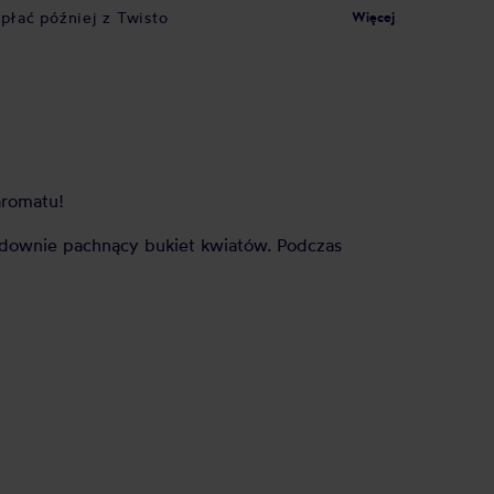
apłać później z Twisto
Więcej
aromatu!
 cudownie pachnący bukiet kwiatów. Podczas