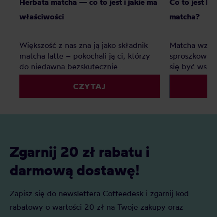
Herbata matcha — co to jest i jakie ma
Co to jest bl
właściwości
matcha?
Większość z nas zna ją jako składnik
Matcha wzięł
matcha latte – pokochali ją ci, którzy
sproszkowana
do niedawna bezskutecznie
się być wsz
poszukiwali ciekawej alternatywy dla
sieciówkach,
CZYTAJ
mlecznych kaw. Matcha to jednak o
korporacyjny
wiele więcej – jak prawdziwa
specialty. Du
herbaciana arystokratka wyróżnia się
czym jest bl
na tle innych wyglądem, procesem
herbata, jak 
powstawania, parzenia i znaczeniem w
naszej uwagi
kulturze japońskiej.
Zgarnij 20 zł rabatu i
darmową dostawę!
Zapisz się do newslettera Coffeedesk i zgarnij kod
rabatowy o wartości 20 zł na Twoje zakupy oraz