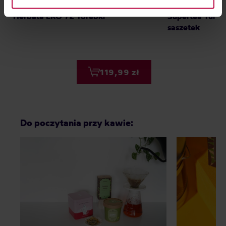
Supertea - Variety Box Zestaw -
Teministeriet -
information about cookies and the personal data
Herbata EKO 72 Torebki
Supertea Turme
processing, including your rights, can be found in the
saszetek
Privacy Policy.
119,99 zł
Do poczytania przy kawie: