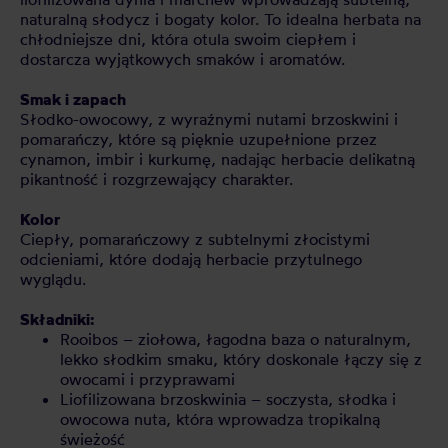
naturalną słodycz i bogaty kolor. To idealna herbata na
chłodniejsze dni, która otula swoim ciepłem i
dostarcza wyjątkowych smaków i aromatów.
Smak i zapach
Słodko-owocowy, z wyraźnymi nutami brzoskwini i
pomarańczy, które są pięknie uzupełnione przez
cynamon, imbir i kurkumę, nadając herbacie delikatną
pikantność i rozgrzewający charakter.
Kolor
Ciepły, pomarańczowy z subtelnymi złocistymi
odcieniami, które dodają herbacie przytulnego
wyglądu.
Składniki:
Rooibos – ziołowa, łagodna baza o naturalnym,
lekko słodkim smaku, który doskonale łączy się z
owocami i przyprawami
Liofilizowana brzoskwinia – soczysta, słodka i
owocowa nuta, która wprowadza tropikalną
świeżość