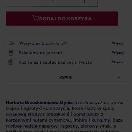
DODAJ DO KOSZYKA
Wysyłamy paczki w 24h
Więcej
Pakujemy na prezent
Więcej
Kup teraz i zapłać później z Twisto
Więcej
OPIS
Herbata Brzoskwiniowa Dynia
to aromatyczna, pełna
ciepła i egzotyki kompozycja, która łączy w sobie
owocową słodycz brzoskwini i pomarańczy z
korzennymi nutami cynamonu, imbiru i kurkumy. Baza
rooibos nadaje naparowi łagodny, ziołowy smak, a
liofilizowana dynia i marchew wprowadzają subtelną,