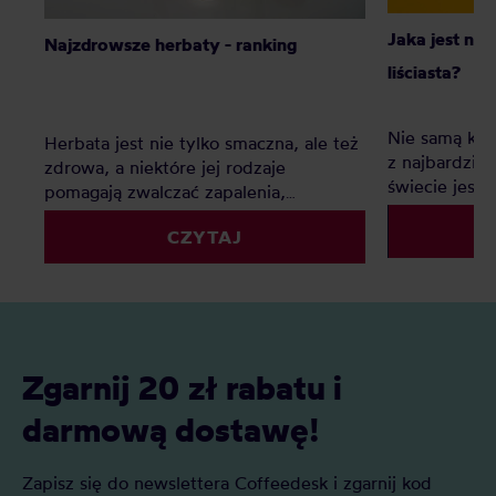
Jaka jest naj
Najzdrowsze herbaty - ranking
liściasta?
Nie samą kaw
Herbata jest nie tylko smaczna, ale też
z najbardzie
zdrowa, a niektóre jej rodzaje
świecie jest c
pomagają zwalczać zapalenia,
Ten ranking
poprawiają metabolizm i funkcje
swoją ulubion
CZYTAJ
mózgu. Jakie są najzdrowsze herbaty?
Ranking pozwoli Wam wybrać
najlepszą dla Was!
Zgarnij 20 zł rabatu i
darmową dostawę!
Zapisz się do newslettera Coffeedesk i zgarnij kod