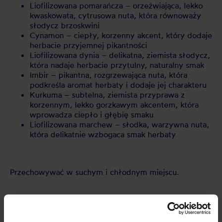
Liofilizowana pomarańcza – orzeźwiająca, lekko
kwaskowata, cytrusowa nuta, która równoważy
słodycz brzoskwini
Cynamon – ciepły, korzenny akcent, który dodaje
herbacie przyjemnej pikantności
Liofilizowana dynia – delikatna, ziemista słodycz,
która nadaje herbacie przytulny, naturalny smak
Imbir – pikantna, rozgrzewająca nuta, która
podkreśla aromat herbaty i dodaje jej charakteru
Kurkuma – subtelna, ziemista przyprawa z
korzennym, lekko gorzkawym akcentem, która
wprowadza ciepło i głębię smaku
Liofilizowana marchew – słodka, warzywna nuta,
która delikatnie wzbogaca smak herbaty
Przechowywać w suchym i chłodnym miejscu.
CECHY