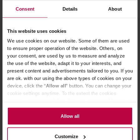
PASUJĄCE PRODUKTY
Consent
Details
About
OCENY
This website uses cookies
We use cookies on our website. Some of them are used
to ensure proper operation of the website. Others, on
Może Cię zainteresować
your consent, are used by us to measure and analyze
the use of the website, adapt it to your interests, and
present content and advertisements tailored to you. If you
PROMOCJA
are ok. with our using the above types of cookies on your
device, click the “
Allow all
” button. You can change your
cookie settings anytime. To the extent the cookies
contain your personal data, they are processed based on
the controller’s (namely, ALL GOOD S.A., ul.
Mazowiecka 24I/U9, 78-100 Kołobrzeg) or third parties’
Allow all
legitimate interests which are to ensure a high quality of
services provided via our website and marketing
Customize
activities of the controller and authorized entities. More