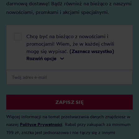
darmową dostawę! Bądź również na bieżąco z naszymi
kawiarka Moka Express szybko zagościła w
nowościami, promkami i akcjami specjalnymi.
większości włoskich domów.
Kawiarki Bialetti
Chcę być na bieżąco z nowościami i
promocjami! Wiem, że w każdej chwili
mogę się wypisać.
(Zaznacz wszystko)
Kawiarka oczarowuje swoją prostotą i
Rozwiń opcje
minimalizmem. Już wcześniej we Włoszech kawa
była niezwykle popularna, ale pojawienie się
kawiarki umożliwiło przygotowywanie kawy w
domowych warunkach, bez konieczności użycia
sporych i kosztownych ekspresów ciśnieniowych.
Prosty mechanizm pozwolił na przygotowanie
ZAPISZ SIĘ
pysznego espresso jak w kawiarni.
Więcej informacji na temat przetwarzania danych znajdziesz w
Pierwsza kafetiera Bialetti Moka Express została
naszej
Polityce Prywatności
. Rabat przy zakupach za minimum
wprowadzona na rynek w 1933 roku.
199 zł, zniżka jest jednorazowa i nie łączy się z innymi