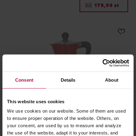
179,99 zł
Consent
Details
About
Bialetti kawiarka Rainbow 1tz czerwona
This website uses cookies
We use cookies on our website. Some of them are used
Producent: BIALETTI
to ensure proper operation of the website. Others, on
your consent, are used by us to measure and analyze
112,90 zł
the use of the website, adapt it to your interests, and
Najniższa cena: 50,99 zł