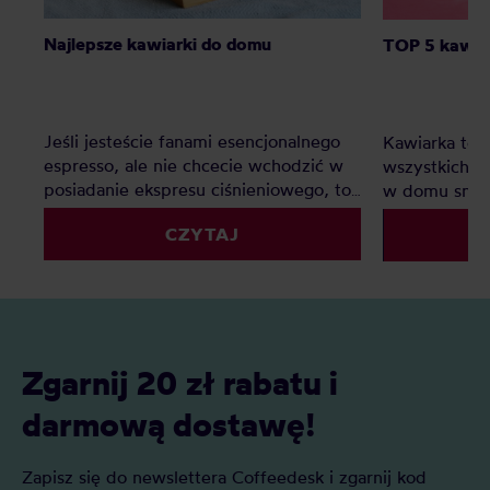
Najlepsze kawiarki do domu
TOP 5 kawiar
Jeśli jesteście fanami esencjonalnego
Kawiarka to i
espresso, ale nie chcecie wchodzić w
wszystkich, k
posiadanie ekspresu ciśnieniowego, to
w domu smac
kafetierka będzie doskonałym
konieczności
CZYTAJ
rozwiązaniem. Jaka kawiarka jest
kuchni na mał
najlepsza do domu? Oto polecane
najlepsza kaw
modele i rozmiary!
Zgarnij 20 zł rabatu i
darmową dostawę!
Zapisz się do newslettera Coffeedesk i zgarnij kod