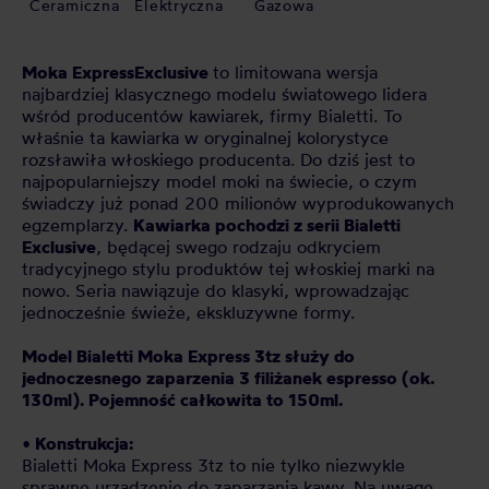
Ceramiczna
Elektryczna
Gazowa
Moka Express
Exclusive
to limitowana wersja
najbardziej klasycznego modelu światowego lidera
wśród producentów kawiarek, firmy Bialetti. To
właśnie ta kawiarka w oryginalnej kolorystyce
rozsławiła włoskiego producenta. Do dziś jest to
najpopularniejszy model moki na świecie, o czym
świadczy już ponad 200 milionów wyprodukowanych
egzemplarzy.
Kawiarka pochodzi z serii Bialetti
Exclusive
, będącej swego rodzaju odkryciem
tradycyjnego stylu produktów tej włoskiej marki na
nowo. Seria nawiązuje do klasyki, wprowadzając
jednocześnie świeże, ekskluzywne formy.
Model Bialetti Moka Express 3tz służy do
jednoczesnego zaparzenia 3 filiżanek espresso (ok.
130ml). Pojemność całkowita to 150ml.
• Konstrukcja:
Bialetti Moka Express 3tz to nie tylko niezwykle
sprawne urządzenie do zaparzania kawy. Na uwagę