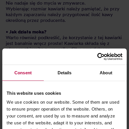
Nie nadaje się do mycia w zmywarce.
Wybierając rozmiar kawiarki należy pamiętać, że przy
każdym zaparzaniu należy przygotować ilość kawy
określoną przez producenta.
• Jak działa moka?
Warto również podkreślić, że korzystanie z tej kawiarki
jest banalnie wręcz proste! Kawiarka składa się z
górnego zbiornika z uszczelką, filtra oraz dolnego
zbiornika. Zmielone ziarna kawy umieszczamy w filtrze,
nalewamy wody do dolnego zbiornika poniżej poziomu
zaworu bezpieczeństwa i łączymy ze sobą wszystkie
elementy. Stawiamy kawiarkę na kuchence i czekamy
Consent
Details
About
parę minut. Gorąca woda przemieści się do górnego
zbiornika przepływając przez zmielone ziarna. Pyszne i
aromatyczne espresso jest gotowe!
This website uses cookies
Logo jest wytłoczone, natomiast symbol „omino” jest
We use cookies on our website. Some of them are used
wygrawerowany laserowo.
to ensure proper operation of the website. Others, on
your consent, are used by us to measure and analyze
the use of the website, adapt it to your interests, and
CECHY