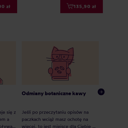
00 zł
135,90 zł
Odmiany botaniczne kawy
Czym jes
je się z
Jeśli po przeczytaniu opisów na
em a
paczkach wciąż masz ochotę na
Dlaczego k
Wpływa
więcej, to jest miejsce dla Ciebie —
przez wiel