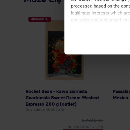
processed based on the contr
legitimate interests which are
controller and authorized ent
PROMOCJA
can be found in the
Privacy P
Rocket Bean - kawa ziarnista
Passala
Gwatemala Sweet Dream Washed
Mexico 
Espresso 200 g (outlet)
Data palenia: 25.03.2026
62,00 zł
Najniższa cena: 62,00 zł