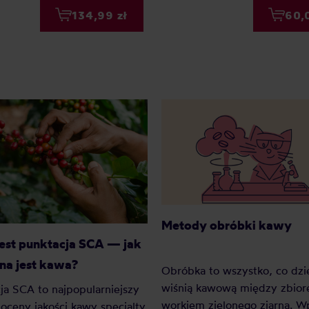
134,99 zł
60,
Metody obróbki kawy
jest punktacja SCA — jak
na jest kawa?
Obróbka to wszystko, co dzie
wiśnią kawową między zbior
ja SCA to najpopularniejszy
workiem zielonego ziarna. 
oceny jakości kawy specialty