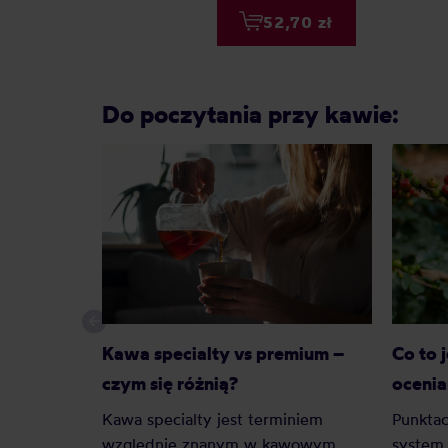
52,70 zł
Do poczytania przy kawie:
Kawa specialty vs premium –
Co to 
czym się różnią?
ocenia
Kawa specialty jest terminiem
Punktac
względnie znanym w kawowym
system 