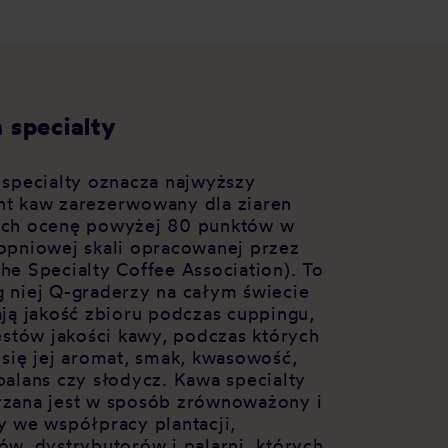
 specialty
 specialty oznacza najwyższy
t kaw zarezerwowany dla ziaren
ch ocenę powyżej 80 punktów w
opniowej skali opracowanej przez
he Specialty Coffee Association). To
 niej Q-graderzy na całym świecie
ają jakość zbioru podczas cuppingu,
testów jakości kawy, podczas których
 się jej aromat, smak, kwasowość,
balans czy słodycz. Kawa specialty
zana jest w sposób zrównoważony i
y we współpracy plantacji,
ów, dystrybutorów i palarni, których