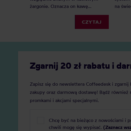
żargonie. Oznacza on kawę
na świe
najwyższej jakości, jednak co z kawą
palarni
premium? Czy to tylko chwyt
porówn
CZYTAJ
marketingowy czy faktyczna ocena
jednoli
jakości? Z tego artykułu dowiesz się:
artykuł
Czym jest kawa specialty? Czym
SCA i p
jest kawa premium? Czym różni się
są kawy
kawa specialty od kawy premium i
SCA ma
Zgarnij 20 zł rabatu i 
którą najlepiej wybrać do domu?
znaczen
Zapisz się do newslettera Coffeedesk i zgarni
zakupy oraz darmową dostawę! Bądź również n
promkami i akcjami specjalnymi.
Chcę być na bieżąco z nowościami i 
chwili mogę się wypisać.
(Zaznacz ws