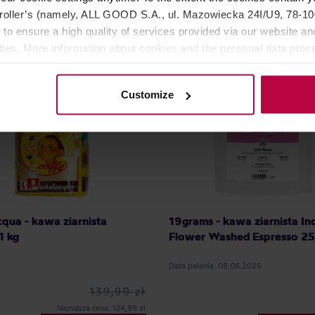
oller’s (namely, ALL GOOD S.A., ul. Mazowiecka 24I/U9, 78-100 
 to ensure a high quality of services provided via our website and
ities. More information about cookies and the personal data proce
olicy.
Customize
cqua - kawa ziarnista
19grams - kawa ziarnista Ind
1 kg
Flower Washed Espresso 25
Data palenia: 08.06.2026
139,99 zł
Najniższa cena: 124,99 zł