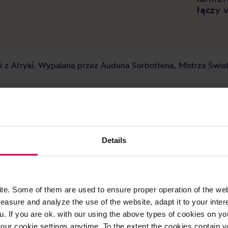
łączy 
i z Afryki. Wypalana przez Auduna Sorbottena, Mistrza Świa
e, a następnie są one mieszane. Blend idealny do tradycyjneg
s 2025:
, czekolady mlecznej, czekolady białej oraz orzecha laskow
Details
az nutą kontrolowanej fermentacji, która zwiększa złożonoś
z.
e. Some of them are used to ensure proper operation of the web
asure and analyze the use of the website, adapt it to your inter
u. If you are ok. with our using the above types of cookies on you
our cookie settings anytime. To the extent the cookies contain y