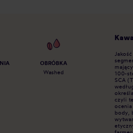
Kawa
Jakość
segmen
NIA
OBRÓBKA
mający
Washed
100-st
SCA (T
według
określ
czyli 
ocenia
body, 
wytwar
etyczn
farmer