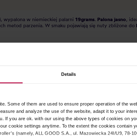
i
, wypalona w niemieckiej palarni
19grams
.
Palona jasno
, id
ych metod parzenia. W smaku pojawiają się nuty zbliżone do
idama
Details
e. Some of them are used to ensure proper operation of the web
asure and analyze the use of the website, adapt it to your inter
u. If you are ok. with our using the above types of cookies on you
our cookie settings anytime. To the extent the cookies contain y
oller’s (namely, ALL GOOD S.A., ul. Mazowiecka 24I/U9, 78-100 