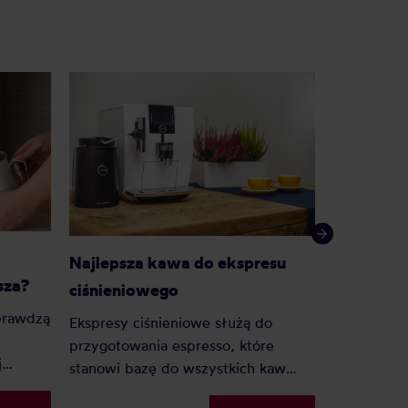
Kawa roz
Najlepsza kawa do ekspresu
sza?
sypana?
ciśnieniowego
prawdzą
— Zrobić C
Ekspresy ciśnieniowe służą do
dobrą mam
przygotowania espresso, które
j
niejedna 
stanowi bazę do wszystkich kaw
konesera, k
mlecznych. Jeśli posiadacie taki