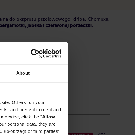
ealna do ekspresu przelewowego, dripa, Chemexa,
bergamotki, jabłka i czerwonej porzeczki
.
About
site. Others, on your
ests, and present content and
r device, click the “
Allow
our personal data, they are
Kołobrzeg) or third parties’