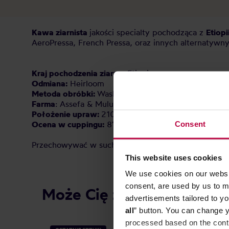
Kawa ziarnista
jakości specialty pochodząca z
Etiopi
AeroPressa, French Pressa, oraz innych alternatywn
Kraj pochodzenia ziarna:
Etiopia
Odmiana:
Heirloom
Metoda obróbki:
Washed
Farma
: Assefa & Mulugeta Dukamo Korma, Bensa, S
Położenie upraw:
2100 m n. p. m.
Ocena w cuppingu:
87 / 100 pkt
Consent
Przechowywać w suchym i chłodnym miejscu.
This website uses cookies
We use cookies on our websit
consent, are used by us to me
Może Cię zainteresować
advertisements tailored to yo
all
” button. You can change y
processed based on the contr