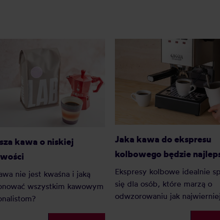
Jaka kawa do ekspresu
sza kawa o niskiej
kolbowego będzie najlep
wości
Ekspresy kolbowe idealnie s
awa nie jest kwaśna i jaką
się dla osób, które marzą o
onować wszystkim kawowym
odwzorowaniu jak najwiernie
onalistom?
kawiarnianych warunków we