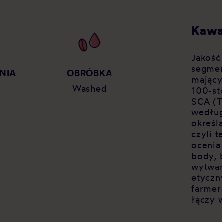
Kawa
Jakość
segmen
NIA
OBRÓBKA
mający
Washed
100-st
SCA (T
według
określ
czyli 
ocenia
body, 
wytwar
etyczn
farmer
łączy 