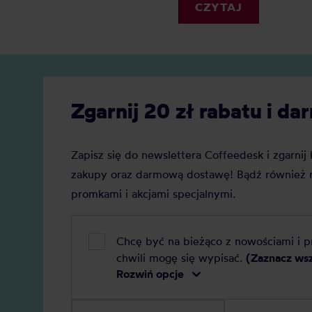
dwa gatunki kawy: Arabika i Robusta
CZYTAJ
Zgarnij 20 zł rabatu i 
Zapisz się do newslettera Coffeedesk i zgarni
zakupy oraz darmową dostawę! Bądź również n
promkami i akcjami specjalnymi.
Chcę być na bieżąco z nowościami i 
chwili mogę się wypisać.
(Zaznacz ws
Rozwiń opcje