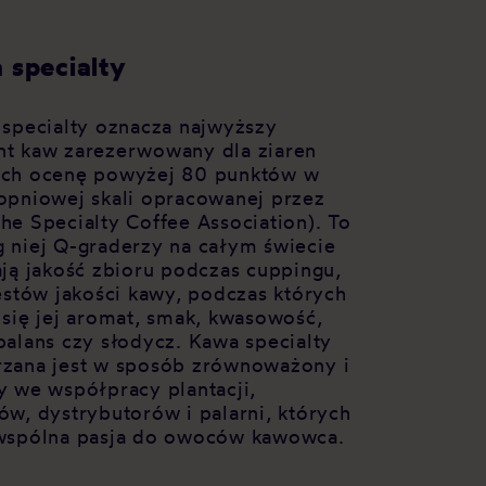
 specialty
 specialty oznacza najwyższy
t kaw zarezerwowany dla ziaren
ch ocenę powyżej 80 punktów w
opniowej skali opracowanej przez
he Specialty Coffee Association). To
 niej Q-graderzy na całym świecie
ają jakość zbioru podczas cuppingu,
testów jakości kawy, podczas których
 się jej aromat, smak, kwasowość,
balans czy słodycz. Kawa specialty
zana jest w sposób zrównoważony i
y we współpracy plantacji,
ów, dystrybutorów i palarni, których
wspólna pasja do owoców kawowca.