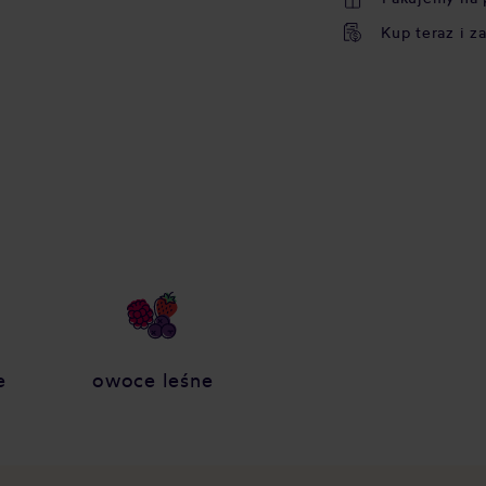
Kup teraz i z
e
owoce leśne