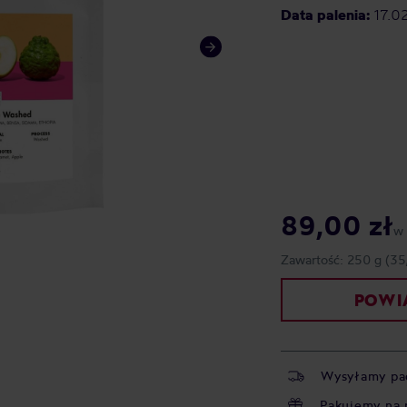
Data palenia:
17.0
89,00 zł
w
Zawartość:
250 g
(35
POWIA
Wysyłamy pa
Pakujemy na 