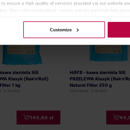
IE SZTUKI
NOWOŚĆ
OSTATNIE SZTUKI
NOWOŚĆ
 to ensure a high quality of services provided via our website and
WA DOSTAWA
DARMOWA DOSTAWA
ities. More information about cookies and the personal data proce
olicy.
Customize
kawa ziarnista SIE
HAYB - kawa ziarnista SIE
A Klasyk (Rak'n'Roll)
PRZELEWA Klasyk (Rak'n'Ro
Filter 1 kg
Natural Filter 250 g
a: 15.06.2026
Data palenia: 15.06.2026
149,00 zł
44,