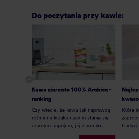
Do poczytania przy kawie:
Kawa ziarnista 100% Arabica -
Najlep
ranking
kwaso
Czy wiecie, że kawa tak naprawdę
Która k
rośnie na krzaku i zanim stanie się
zaprop
czarnym napojem, jej ziarenko
tradycj
otacza słodki owoc? Istnieją tylko