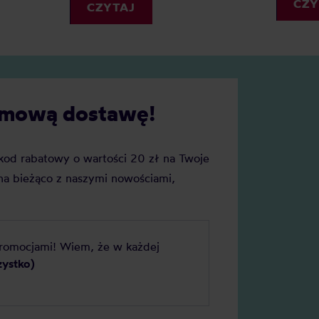
własnej kuchni. Jaka kawa d
CZY
CZYTAJ
ekspresu kolbowego sprawdz
najlepiej?
darmową dostawę!
j kod rabatowy o wartości 20 zł na Twoje
a bieżąco z naszymi nowościami,
promocjami! Wiem, że w każdej
zystko)