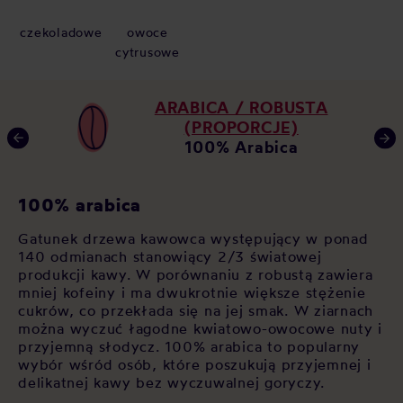
czekoladowe
owoce
cytrusowe
ARABICA / ROBUSTA
(PROPORCJE)
100% Arabica
K
100% arabica
Ja
Gatunek drzewa kawowca występujący w ponad
y
za
140 odmianach stanowiący 2/3 światowej
na
po
produkcji kawy. W porównaniu z robustą zawiera
op
mniej kofeiny i ma dwukrotnie większe stężenie
-
As
cukrów, co przekłada się na jej smak. W ziarnach
 w
św
można wyczuć łagodne kwiatowo-owocowe nuty i
ne
cz
przyjemną słodycz. 100% arabica to popularny
si
wybór wśród osób, które poszukują przyjemnej i
sł
delikatnej kawy bez wyczuwalnej goryczy.
sp