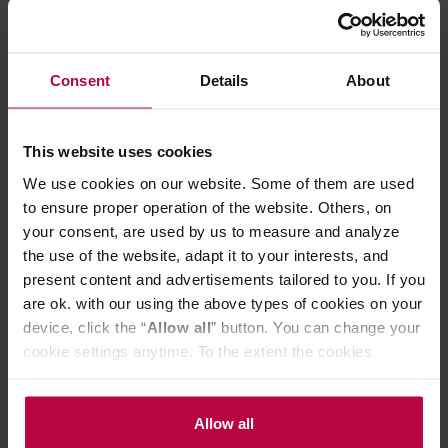
CSC® i oferuje przyjemne nuty cytrusowe.
Przechowywać w suchym i chłodnym miejscu.
Consent
Details
About
CECHY
This website uses cookies
We use cookies on our website. Some of them are used
OCENY
to ensure proper operation of the website. Others, on
your consent, are used by us to measure and analyze
the use of the website, adapt it to your interests, and
present content and advertisements tailored to you. If you
are ok. with our using the above types of cookies on your
Może Cię zainteresować
device, click the “
Allow all
” button. You can change your
cookie settings anytime. To the extent the cookies
contain your personal data, they are processed based on
NOWOŚĆ
the controller’s (namely, ALL GOOD S.A., ul.
Mazowiecka 24I/U9, 78-100 Kołobrzeg) or third parties’
Allow all
legitimate interests which are to ensure a high quality of