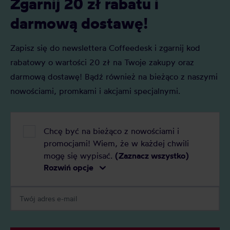
Zgarnij 20 zł rabatu i
jakich krajach go spotkasz i do jakiej
wysokość i p
metody parzenia najlepiej pasuje.
odmiany.
darmową dostawę!
Rozwiń tę, która Cię interesuje.
Zapisz się do newslettera Coffeedesk i zgarnij kod
rabatowy o wartości 20 zł na Twoje zakupy oraz
darmową dostawę! Bądź również na bieżąco z naszymi
nowościami, promkami i akcjami specjalnymi.
Chcę być na bieżąco z nowościami i
promocjami! Wiem, że w każdej chwili
mogę się wypisać.
(Zaznacz wszystko)
Rozwiń opcje