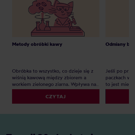
Metody obróbki kawy
Odmiany bot
Obróbka to wszystko, co dzieje się z
Jeśli po prz
wiśnią kawową między zbiorem a
paczkach wci
workiem zielonego ziarna. Wpływa na
to jest miej
smak mocniej niż odmiana i często
odmian z ety
CZYTAJ
mocniej niż sam kraj pochodzenia.
pierwsze, na
Zebraliśmy 31 metod, które realnie
Coffee Resea
pojawiają się w opisach kaw na naszych
Agricultural 
półkach, i pogrupowaliśmy je w 7
i recenzowa
rodzin. Przy każdej znajdziesz, na czym
Rozwiń rodzi
polega proces, co robi w kubku, w
pochodzenie