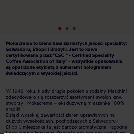
pl
kt
Mokacrema to blend kaw ziarnistych jakości speciality:
Salwadoru, Etiopii i Brazylii.
Jest to kawa
certyfikowana przez "CSC ® - Certified Speciality
Coffee Association of Italy" - wszystkie opakowania
są opatrzone etykietą z numerem i hologramem
świadczącym o wysokiej jakości.
W 1949 roku, kiedy drugie pokolenie rodziny Meschini
zdecydowało się rozszerzyć asortyment swoich kaw,
stworzyli Mokacrema – ekskluzywną mieszankę 100%
arabiki.
Dzięki wysokiej zawartości ziaren uprawianych na
dużych wysokościach, pochodzących z Salwadoru i
Etiopii, mieszanka ta jest bardzo aromatyczna, łagodna
i przyjemnie kwasowa. Ponadto posiada ona certyfikat