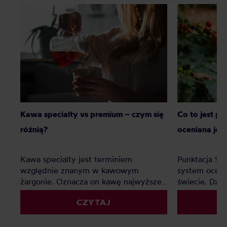
Kawa specialty vs premium – czym się
Co to jest p
różnią?
oceniana jes
Kawa specialty jest terminiem
Punktacja SC
względnie znanym w kawowym
system oceny
żargonie. Oznacza on kawę najwyższej
świecie. Dzię
jakości, jednak co z kawą premium?
palarnie i k
CZYTAJ
Czy to tylko chwyt marketingowy czy
porównywać 
faktyczna ocena jakości? Z tego
kryteriów. Z 
artykułu dowiesz się: Czym jest kawa
Czym jest SC