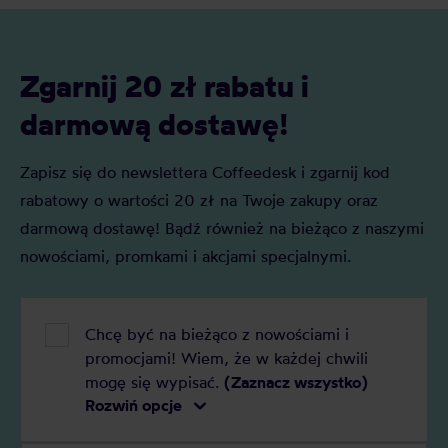
specialty? Czym jest kawa premium?
oceniane są 
Czym różni się kawa specialty od kawy
punktacja S
premium i którą najlepiej wybrać do
znaczenie?
Zgarnij 20 zł rabatu i
domu?
darmową dostawę!
Zapisz się do newslettera Coffeedesk i zgarnij kod
rabatowy o wartości 20 zł na Twoje zakupy oraz
darmową dostawę! Bądź również na bieżąco z naszymi
nowościami, promkami i akcjami specjalnymi.
Chcę być na bieżąco z nowościami i
promocjami! Wiem, że w każdej chwili
mogę się wypisać.
(Zaznacz wszystko)
Rozwiń opcje