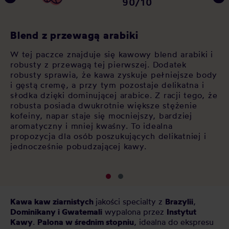
90/10
C
Blend z przewagą arabiki
Ka
W tej paczce znajduje się kawowy blend arabiki i
y
me
robusty z przewagą tej pierwszej. Dodatek
na
ek
robusty sprawia, że kawa zyskuje pełniejsze body
tr
i gęstą cremę, a przy tym pozostaje delikatna i
-
sm
słodka dzięki dominującej arabice. Z racji tego, że
 w
or
robusta posiada dwukrotnie większe stężenie
ne
gę
kofeiny, napar staje się mocniejszy, bardziej
do
aromatyczny i mniej kwaśny. To idealna
ml
propozycja dla osób poszukujących delikatniej i
jednocześnie pobudzającej kawy.
Kawa kaw ziarnistych
jakości specialty z
Brazylii
,
Dominikany i Gwatemali
wypalona przez
Instytut
Kawy
.
Palona w średnim stopniu
, idealna do ekspresu