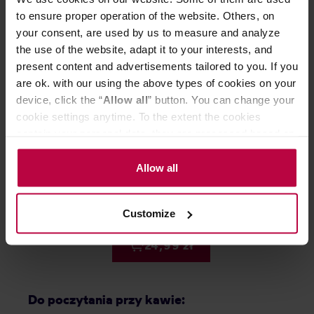
to ensure proper operation of the website. Others, on
your consent, are used by us to measure and analyze
the use of the website, adapt it to your interests, and
present content and advertisements tailored to you. If you
are ok. with our using the above types of cookies on your
device, click the “
Allow all
” button. You can change your
cookie settings anytime. To the extent the cookies
contain your personal data, they are processed based on
Bialetti - kawa mielona Perfetto
Bialetti - kawa
the controller’s (namely, ALL GOOD S.A., ul.
Moka Nocciola 250 g
Moka Classico 
Mazowiecka 24I/U9, 78-100 Kołobrzeg) or third parties’
Allow all
legitimate interests which are to ensure a high quality of
services provided via our website and marketing
42,99 zł
Customize
activities of the controller and authorized entities. More
Najniższa cena: 24,99 zł
information about cookies and the personal data
24,99 zł
processing, including your rights, can be found in the
Privacy Policy.
Do poczytania przy kawie: