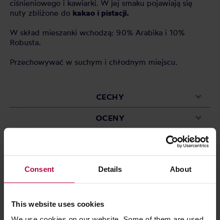
ciśnieniowego i kawiarki. W jej smaku pojawiają się
nuty zbliżone do
kakao i pistacji.
W skład mieszanki wchodzą: 90% Arabika i 10%
Robusta.
Przechowywać w suchym i chłodnym miejscu.
CECHY
OCENY
Consent
Details
About
Może Cię zainteresować
This website uses cookies
We use cookies on our website. Some of them are used