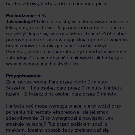
bardzo zdrową herbatą do codziennego picia.
Pochodzenie
: RPA
Jak smakuje?
Lekko ziemista, w mahoniowym kolorze z
lekką nutą orzechową. Pij ją gdy: potrzebujesz poczuć
się jakbyś kąpał się w afrykańskim słońcu? Zrób sobie
przerwę na małe safari w ciągu dnia i pomóż swojemu
organizmowi przy okazji usunąć trochę toksyn.
Pamiętaj, żadna tania herbata z pyłu herbacianego nie
zafunduje Ci takich doznań smakowych jak herbaty z
wyselekcjonowanych całych liści
Przygotowanie:
Zalej gorącą wodą. Parz przez około 3 minuty.
Saszetka - 1 na osobę, parz przez 3 minuty. Herbata
luzem - 2 łyżeczki na osobę, parz przez 3 minuty.
Herbata być może wymaga więcej cierpliwości przy
parzeniu niż herbaty ekspresowe, ale jej smak
zdecydowanie Ci to wynagrodzi z nawiązką! Jak
smakuje najlepiej? Tuż przed pójściem spać, z
mlekiem, idealny sposób żeby zrelaksować się i