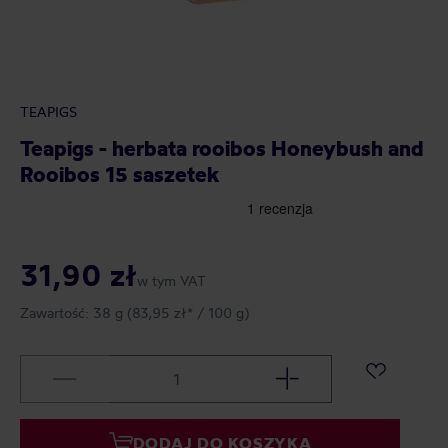
TEAPIGS
Teapigs - herbata rooibos Honeybush and
Rooibos 15 saszetek
31,90 zł
w tym VAT
Zawartość:
38 g
(83,95 zł* / 100 g)
DODAJ DO KOSZYKA