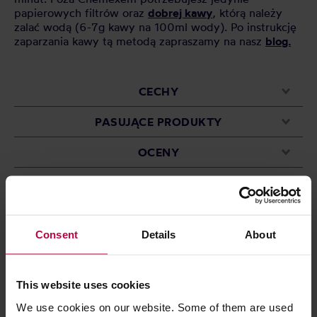
papierowych filtrów oraz
dobrej kawy
, którą należy
zalać wodą (6-7g kawy na 100ml wody). Po instrukcję
zaparzania kawy tą metodą zapraszamy na nasz
blog.
CECHY
PASUJĄCE PRODUKTY
OCENY
Może Cię zainteresować
Consent
Details
About
PROMOCJA
This website uses cookies
We use cookies on our website. Some of them are used