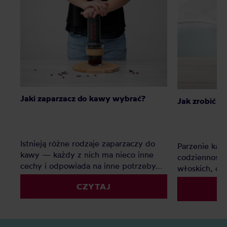
Jaki zaparzacz do kawy wybrać?
Jak zrobić k
Istnieją różne rodzaje zaparzaczy do
Parzenie kaw
kawy — każdy z nich ma nieco inne
codziennością
cechy i odpowiada na inne potrzeby.
włoskich, d
Oto nasz subiektywny ranking
tym – oto na
CZYTAJ
zaparzaczy do kawy.
tego, jak za