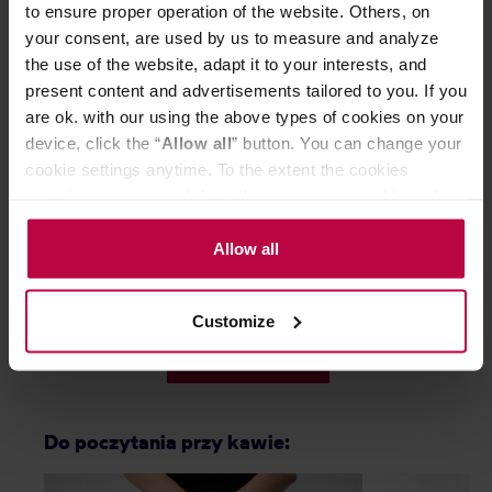
to ensure proper operation of the website. Others, on
your consent, are used by us to measure and analyze
the use of the website, adapt it to your interests, and
present content and advertisements tailored to you. If you
are ok. with our using the above types of cookies on your
device, click the “
Allow all
” button. You can change your
cookie settings anytime. To the extent the cookies
AeroPress Original - Zaparzacz do
Zestaw AeroPres
contain your personal data, they are processed based on
kawy
Zaparzacz do ka
the controller’s (namely, ALL GOOD S.A., ul.
Mazowiecka 24I/U9, 78-100 Kołobrzeg) or third parties’
Allow all
legitimate interests which are to ensure a high quality of
179,00 zł
services provided via our website and marketing
Customize
Najniższa cena: 119,99 zł
activities of the controller and authorized entities. More
information about cookies and the personal data
119,99 zł
processing, including your rights, can be found in the
Privacy Policy.
Do poczytania przy kawie: