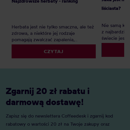
Najzdrowsze herbaty - ranking
liściasta?
Nie samą kaw
Herbata jest nie tylko smaczna, ale też
z najbardzie
zdrowa, a niektóre jej rodzaje
świecie jest c
pomagają zwalczać zapalenia,
Ten ranking
poprawiają metabolizm i funkcje
swoją ulubion
CZYTAJ
mózgu. Jakie są najzdrowsze herbaty?
Ranking pozwoli Wam wybrać
najlepszą dla Was!
Zgarnij 20 zł rabatu i
darmową dostawę!
Zapisz się do newslettera Coffeedesk i zgarnij kod
rabatowy o wartości 20 zł na Twoje zakupy oraz