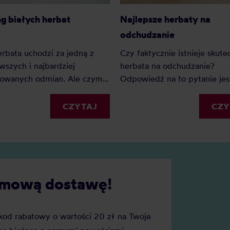
Najlepsze herbaty na
g białych herbat
odchudzanie
Czy faktycznie istnieje skute
erbata uchodzi za jedną z
herbata na odchudzanie?
wszych i najbardziej
Odpowiedź na to pytanie jes
nowanych odmian. Ale czym
bardziej złożona niż mogłob
ała herbata, jak powstaje i
wydawać.
jbardziej zasmakuje? Oto
CZY
CZYTAJ
przewodnik po białej
e i nasz ranking.
darmową dostawę!
j kod rabatowy o wartości 20 zł na Twoje