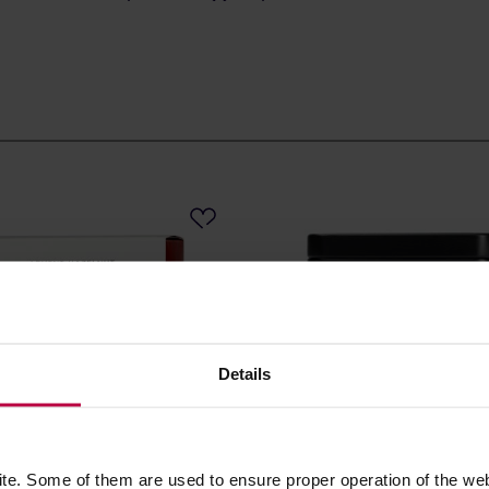
Details
e. Some of them are used to ensure proper operation of the web
eriet - herbata czarna
Teministeriet - herbata czar