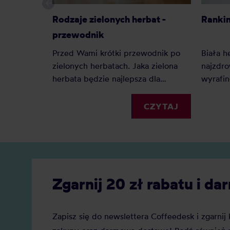
Rodzaje zielonych herbat -
Rankin
przewodnik
Przed Wami krótki przewodnik po
Biała h
zielonych herbatach. Jaka zielona
najzdro
herbata będzie najlepsza dla
wyrafi
początkujących amatorów, a jaka dla
jest bi
długoletnich miłośników? I jakie
komu na
CZYTAJ
dokładnie rodzaje wyróżniamy?
krótki 
herbaci
Zgarnij 20 zł rabatu i 
Zapisz się do newslettera Coffeedesk i zgarni