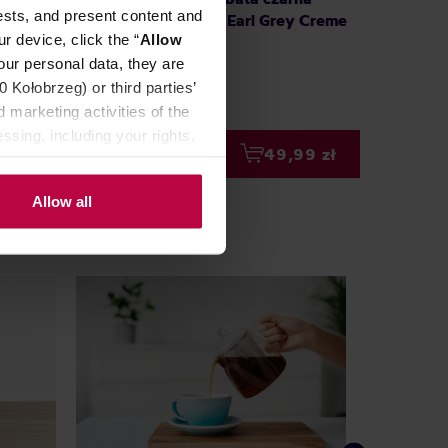
ests, and present content and
 Earl
sypana 583 Black Earl Grey Creme
sypana
r device, click the “
Allow
100 g
100 g
our personal data, they are
Kołobrzeg) or third parties’
9,99 zł
 marketing activities of the
na: 48,99 zł
ssing, including your rights,
99 zł
49,99 zł
Allow all