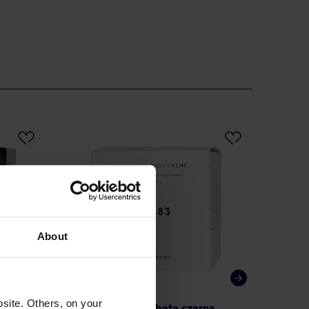
About
site. Others, on your
na
Teministeriet - herbata czarna
Teminis