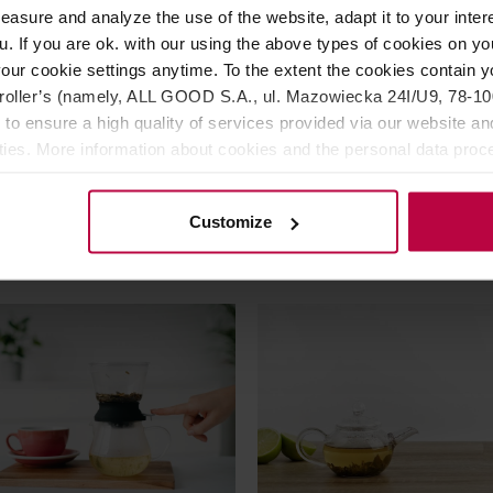
asure and analyze the use of the website, adapt it to your inter
Advent Hazelnut EKO 100 g
sypana Collection 583 Black
u. If you are ok. with our using the above types of cookies on you
Grey Creme 100 g
our cookie settings anytime. To the extent the cookies contain y
oller’s (namely, ALL GOOD S.A., ul. Mazowiecka 24I/U9, 78-100 
5
 to ensure a high quality of services provided via our website and
Najniższa ce
ities. More information about cookies and the personal data proce
59,99 zł
48,
olicy.
Customize