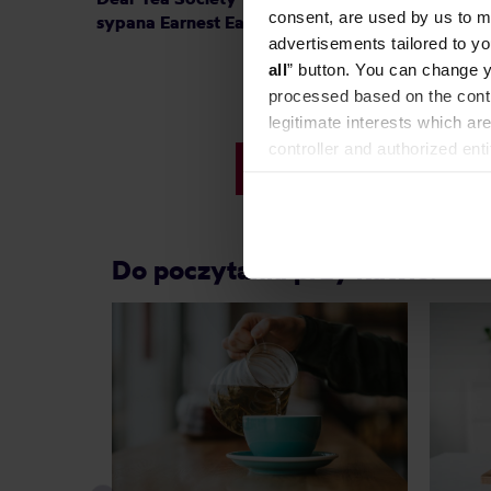
consent, are used by us to me
sypana Earnest Earl EKO 80 g
sypana 
advertisements tailored to yo
all
” button. You can change y
processed based on the contr
legitimate interests which are
controller and authorized ent
40,00 zł
can be found in the
Privacy P
Do poczytania przy kawie: