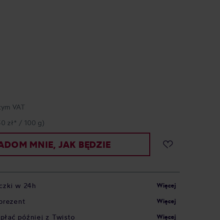
tym VAT
30 zł* / 100 g)
DOM MNIE, JAK BĘDZIE
czki w 24h
Więcej
prezent
Więcej
apłać później z Twisto
Więcej