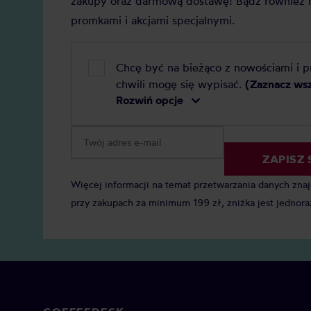
zakupy oraz darmową dostawę! Bądź również n
promkami i akcjami specjalnymi.
Chcę być na bieżąco z nowościami i 
chwili mogę się wypisać.
(Zaznacz ws
Rozwiń opcje
ZAPISZ 
Więcej informacji na temat przetwarzania danych zna
przy zakupach za minimum 199 zł, zniżka jest jednora