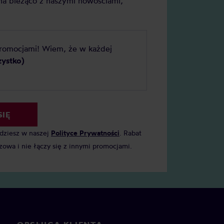
a bieżąco z naszymi nowościami,
promocjami! Wiem, że w każdej
zystko)
SIĘ
jdziesz w naszej
Polityce Prywatności
. Rabat
zowa i nie łączy się z innymi promocjami.