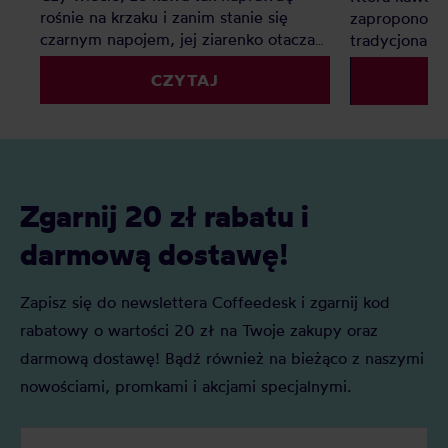
rośnie na krzaku i zanim stanie się
zaproponow
czarnym napojem, jej ziarenko otacza
tradycjonali
słodki owoc? Istnieją tylko dwa gatunki
CZYTAJ
kawy: Arabika i Robusta
Zgarnij 20 zł rabatu i
darmową dostawę!
Zapisz się do newslettera Coffeedesk i zgarnij kod
rabatowy o wartości 20 zł na Twoje zakupy oraz
darmową dostawę! Bądź również na bieżąco z naszymi
nowościami, promkami i akcjami specjalnymi.