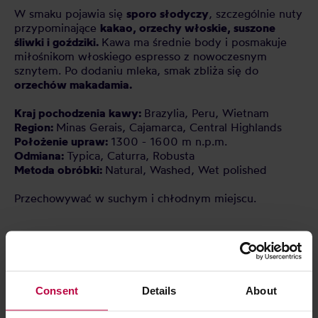
W smaku pojawia się
sporo słodyczy
, szczególnie nuty
przypominające
kakao, orzechy włoskie, suszone
śliwki i goździki.
Kawa ma średnie body i posmakuje
miłośnikom włoskiego espresso z nowoczesnym
sznytem. Po dodaniu mleka, smak zbliża się do
orzechów makadamia.
Kraj pochodzenia kawy:
Brazylia, Peru, Wietnam
Region:
Minas Gerais, Cajamarca, Central Highlands
Położenie upraw:
1300 - 1600 m n.p.m.
Odmiana:
Typica, Caturra, Robusta
Metoda obróbki:
Natural, Washed, Wet polished
Przechowywać w suchym i chłodnym miejscu.
CECHY
OCENY
Consent
Details
About