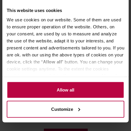
This website uses cookies
Może Cię zainteresować
We use cookies on our website. Some of them are used
to ensure proper operation of the website. Others, on
your consent, are used by us to measure and analyze
NOWOŚĆ
the use of the website, adapt it to your interests, and
present content and advertisements tailored to you. If you
are ok. with our using the above types of cookies on your
device, click the “
Allow all
” button. You can change your
cookie settings anytime. To the extent the cookies
contain your personal data, they are processed based on
the controller’s (namely, ALL GOOD S.A., ul.
Mazowiecka 24I/U9, 78-100 Kołobrzeg) or third parties’
Allow all
Kafar - kawa ziarnista Burundi
COFFEE PLANT -
legitimate interests which are to ensure a high quality of
Turaco Washed Espresso 1 kg
Uganda Bugoye
services provided via our website and marketing
Customize
Espresso 1 kg
activities of the controller and authorized entities. More
Data palenia: 10.06.2026
Data palenia: 20.04.2
information about cookies and the personal data
processing, including your rights, can be found in the