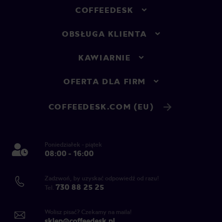
COFFEEDESK
OBSŁUGA KLIENTA
KAWIARNIE
OFERTA DLA FIRM
COFFEEDESK.COM (EU)
Poniedziałek - piątek
08:00 - 16:00
Zadzwoń, by uzyskać odpowiedź od razu!
730 88 25 25
Tel.
Wolisz pisać? Czekamy na maila!
sklep@coffeedesk.pl