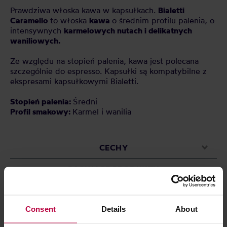
Prawdziwa włoska kawa w kapsułkach.
Bialetti
Caramello
to włoska
kawa
o średnim profilu palenia, o
intensywnych
karmelowych nutach i delikatnych
waniliowych.
Ze względu na stopień palenia, kawa jest polecana
szczególnie do espresso. Kapsułki są kompatybilne z
ekspresami kapsułkowymi Bialetti.
Stopień palenia:
Średni
Profil smakowy:
Karmel i wanilia
CECHY
PASUJĄCE PRODUKTY
OCENY
Consent
Details
About