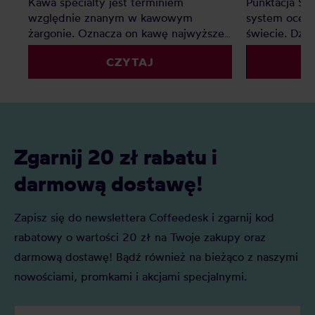
Kawa specialty jest terminiem
Punktacja SC
względnie znanym w kawowym
system oceny
żargonie. Oznacza on kawę najwyższej
świecie. Dzię
jakości, jednak co z kawą premium?
palarnie i k
CZYTAJ
Czy to tylko chwyt marketingowy czy
porównywać 
faktyczna ocena jakości? Z tego
kryteriów. Z 
artykułu dowiesz się: Czym jest kawa
Czym jest SC
specialty? Czym jest kawa premium?
oceniane są 
Czym różni się kawa specialty od kawy
punktacja S
premium i którą najlepiej wybrać do
znaczenie?
Zgarnij 20 zł rabatu i
domu?
darmową dostawę!
Zapisz się do newslettera Coffeedesk i zgarnij kod
rabatowy o wartości 20 zł na Twoje zakupy oraz
darmową dostawę! Bądź również na bieżąco z naszymi
nowościami, promkami i akcjami specjalnymi.