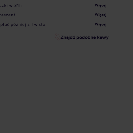
czki w 24h
Więcej
prezent
Więcej
apłać później z Twisto
Więcej
Znajdź podobne kawy