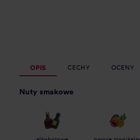
OPIS
CECHY
OCENY
Nuty smakowe
alkoholowe
owoce tropikaln