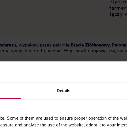
etyczn
farmer
łączy 
ndurasu
, wypalona przez palarnię
Bracia Ziółkowscy. Palona
ternatywnych metod parzenia. W jej smaku pojawiają się nut
rera
Details
e. Some of them are used to ensure proper operation of the web
rugim i trzecim pokoleniem w kawie. Farmy odziedziczyli po 
2000 i już dawno zyskali status legendarny. Rok po roku prod
asure and analyze the use of the website, adapt it to your inter