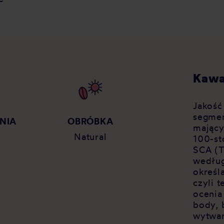
Kawa
Jakość
segmen
NIA
OBRÓBKA
mający
Natural
100-st
SCA (T
według
określ
czyli 
ocenia
body, 
wytwar