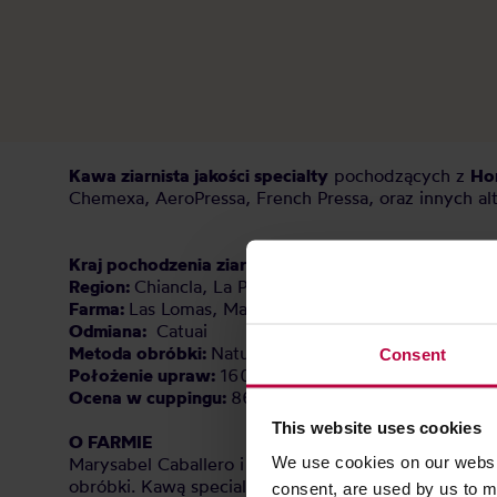
Kawa ziarnista jakości specialty
pochodzących z
Ho
Chemexa, AeroPressa, French Pressa, oraz innych al
Kraj pochodzenia ziaren:
Honduras
Region:
Chiancla, La Paz
Farma:
Las Lomas, Marysabel Caballero i Moises Her
Odmiana:
Catuai
Metoda obróbki:
Natural
Consent
Położenie upraw:
1600 m n.p.m.
Ocena w cuppingu:
86 / 100 pkt
This website uses cookies
O FARMIE
We use cookies on our websit
Marysabel Caballero i jej mąż, Moises Herrera, są d
obróbki. Kawą specialty zajmują się od początku lat 
consent, are used by us to me