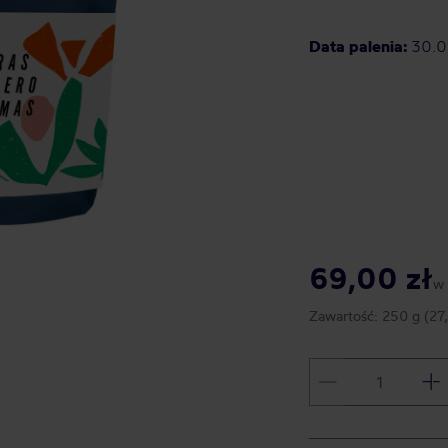
Data palenia:
30.0
69,00 zł
w
Zawartość:
250 g
(27