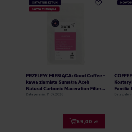
OSTATNIE SZTUKI
NOWOŚ
KAWA MIESIĄCA
PRZELEW MIESIĄCA: Good Coffee -
COFFEEL
kawa ziarnista Sumatra Aceh
Kostary
Natural Carbonic Maceration Filter
Familia 
250 g
250 g
Data palenia: 11.07.2026
Data palen
69,00 zł