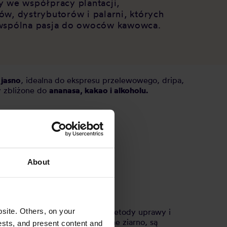
y we współpracy plantacji,
ów, dystrybutorów i palarni, których
wspólna pasja do owoców kawowca.
 jasno
, idealna do ekspresu przelewowego, dripa,
y zbliżone do
ananasa, kakao i alkoholu.
About
site. Others, on your
rodzicach i twórczo rozwinęli metody uprawy i
ukują najwyższej jakości zielone ziarno, są
ests, and present content and