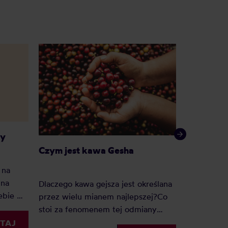
wy
Czym jest kawa Gesha
Jak prze
 na
 na
Dlaczego kawa gejsza jest określana
Co zrobić, 
iebie —
przez wielu mianem najlepszej?Co
jak najdłu
łożone
stoi za fenomenem tej odmiany
nie była n
dstawie
botanicznej arabiki, wywołującym
podczas pr
TAJ