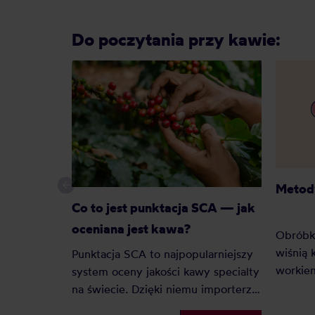
Do poczytania przy kawie:
Metod
Co to jest punktacja SCA — jak
oceniana jest kawa?
Obróbka
wiśnią
Punktacja SCA to najpopularniejszy
workie
system oceny jakości kawy specialty
na smak
na świecie. Dzięki niemu importerzy,
często 
palarnie i konsumenci mogą