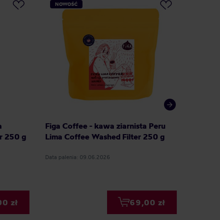
NOWOŚĆ
NOWO
DARM
a
Figa Coffee - kawa ziarnista Peru
HAYB -
r 250 g
Lima Coffee Washed Filter 250 g
Kolumb
Natural
Data palenia: 09.06.2026
Data palen
00 zł
69,00 zł