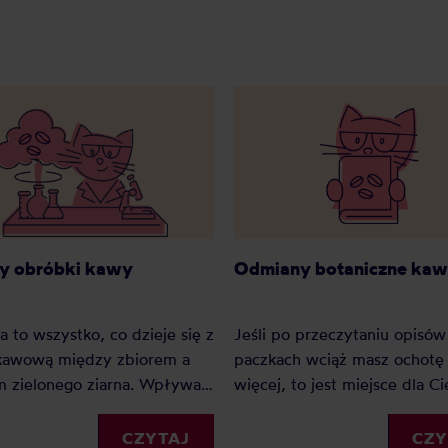
y obróbki kawy
Odmiany botaniczne ka
 to wszystko, co dzieje się z
Jeśli po przeczytaniu opisów
 kawową między zbiorem a
paczkach wciąż masz ochotę
m zielonego ziarna. Wpływa
więcej, to jest miejsce dla C
 mocniej niż odmiana i
nazwy odmian z etykiet roz
mocniej niż sam kraj
na czynniki pierwsze, na po
CZYTAJ
CZY