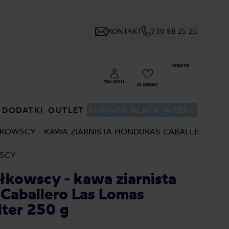
KONTAKT
730 88 25 25
DODATKI
OUTLET
SUMMER BLACK WEEKS
ŁKOWSCY - KAWA ZIARNISTA HONDURAS CABALLERO LAS 
WSCY
ółkowscy - kawa ziarnista
Caballero Las Lomas
lter 250 g