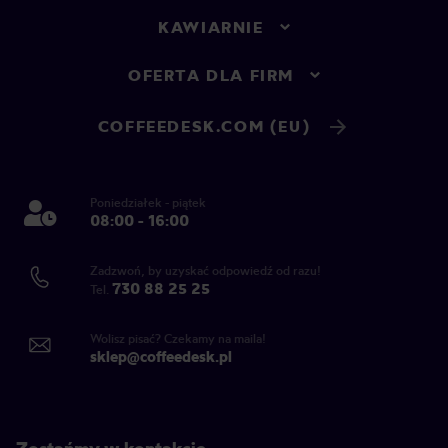
KAWIARNIE
OFERTA DLA FIRM
COFFEEDESK.COM (EU)
Poniedziałek - piątek
08:00 - 16:00
Zadzwoń, by uzyskać odpowiedź od razu!
730 88 25 25
Tel.
Wolisz pisać? Czekamy na maila!
sklep@coffeedesk.pl