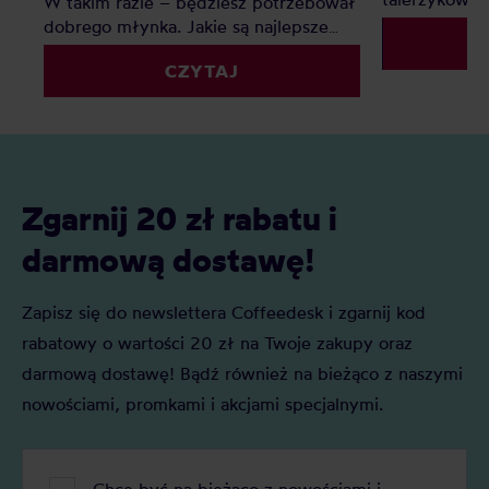
W takim razie – będziesz potrzebował
pomożemy up
dobrego młynka. Jakie są najlepsze
rozwiać najcz
młynki do kawy? Oto nasz mały
CZYTAJ
podpowiedzie
ranking.
sens na Two
Zgarnij 20 zł rabatu i
darmową dostawę!
Zapisz się do newslettera Coffeedesk i zgarnij kod
rabatowy o wartości 20 zł na Twoje zakupy oraz
darmową dostawę! Bądź również na bieżąco z naszymi
nowościami, promkami i akcjami specjalnymi.
Chcę być na bieżąco z nowościami i