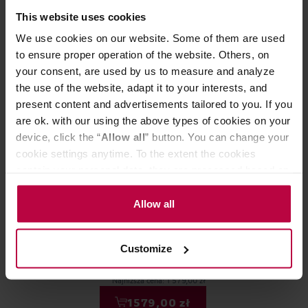
This website uses cookies
We use cookies on our website. Some of them are used
DARMOWA DOSTAWA
DARMOWA DOSTA
to ensure proper operation of the website. Others, on
your consent, are used by us to measure and analyze
the use of the website, adapt it to your interests, and
present content and advertisements tailored to you. If you
are ok. with our using the above types of cookies on your
device, click the “
Allow all
” button. You can change your
cookie settings anytime. To the extent the cookies
contain your personal data, they are processed based on
the controller’s (namely, ALL GOOD S.A., ul.
Lelit - William PL71 - Młynek
Lelit - młynek
Mazowiecka 24I/U9, 78-100 Kołobrzeg) or third parties’
Allow all
automatyczny
Grinder PM20 -
legitimate interests which are to ensure a high quality of
services provided via our website and marketing
Customize
activities of the controller and authorized entities. More
1799,00 zł
information about cookies and the personal data
Najniższa cena: 1 579,00 zł
processing, including your rights, can be found in the
1579,00 zł
Privacy Policy.