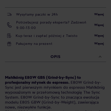
Wysyłamy paczki w 24h
Więcej
Potrzebujesz porady eksperta? Zadzwoń
Więcej
9:00-13:00
Kup teraz i zapłać później z Twisto
Więcej
Pakujemy na prezent
Więcej
OPIS
Mahlkönig E80
W GBS (
Grind-by-Sync)
to
profesjonalny młynek do espresso.
E80W Grind-by-
Sync jest pierwszym młynkiem do espresso Mahlkönig
wyposażonym w przełomową technologię The Sync
System. E80W Grind-by-Sync to znacząca ewolucja
modelu E80S GBW (Grind-by-Weight), zawierająca
nowe, niezwykłe funkcje.