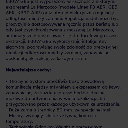
E80W GBS jest wyposażony w łączność z niktórymi
ekspresami La Marzocco (modele Linea PB ABR, GB5
ABR, KB90 ABR) oraz oferuje elektryczną regulację
odległości między żarnami. Regulacja nadal może być
precyzyjnie dostosowywana ręcznie przez baristę lub,
gdy jest zsynchronizowana z maszyną La Marzocco,
automatycznie dostosowuje się do docelowego czasu
ekstrakcji. E80W GBS wykorzystuje inteligentny
algorytm, poprawiając swoją zdolność do precyzyjnej
regulacji odległości między żarnami, zapewniając
doskonałą ekstrakcję za każdym razem.
Najważniejsze cechy:
- The Sync System umożliwia bezprzewodową
komunikację między młynkiem a ekspressem do kawy,
zapewniając, że każde espresso będzie idealne,
możliwe do odtworzenia w wielu lokalizacjach i
przygotowane przez każdego użytkownika urządzenia.
- Duże żarna o średnicy 80 mm ze specjalnej stali.
- Mocny, wydajny silnik z aktywną kontrolą
temperatury.
- Technologia Grind-by-Weight z precyzyjnym