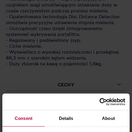
czujnikiem wagi umożliwiającym ustawianie dozy w
czasie rzeczywistym podczas procesu mielenia.
- Opatentowana technologia Disc Distance Detection
umożliwia precyzyjne ustawienia stopnia mielenia.
- Oszczędność czasu dzięki zintegrowanemu
systemowi wykrywania portafiltra.
- Regulowany i podświetlony zsyp.
- Ciche mielenie.
- Wyświetlacz o wysokiej rozdzielczości i przekątnej
88,3 mm z szerokim kątem widzenia.
- Duży zbiornik na kawę o pojemności 1,8kg.
CECHY
OCENY
Consent
Details
About
Może Cię zainteresować