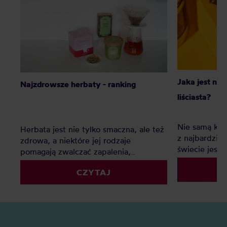
Jaka jest naj
Najzdrowsze herbaty - ranking
liściasta?
Nie samą kaw
Herbata jest nie tylko smaczna, ale też
z najbardzie
zdrowa, a niektóre jej rodzaje
świecie jest c
pomagają zwalczać zapalenia,
Ten ranking
poprawiają metabolizm i funkcje
swoją ulubion
CZYTAJ
mózgu. Jakie są najzdrowsze herbaty?
Ranking pozwoli Wam wybrać
najlepszą dla Was!