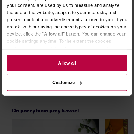
your consent, are used by us to measure and analyze
the use of the website, adapt it to your interests, and
present content and advertisements tailored to you. If you
are ok. with our using the above types of cookies on your
device, click the “
Allow all
” button. You can change your
HAYB x Pan tu nie stał - Kubek Łap
Loveramics Bre
cookie settings anytime. To the extent the cookies
Przelew 200 ml
ml - Speciality 
contain your personal data, they are processed based on
the controller’s (namely, ALL GOOD S.A., ul.
Mazowiecka 24I/U9, 78-100 Kołobrzeg) or third parties’
Allow all
legitimate interests which are to ensure a high quality of
services provided via our website and marketing
79,00 zł
Customize
activities of the controller and authorized entities. More
information about cookies and the personal data
processing, including your rights, can be found in the
Privacy Policy.
Do poczytania przy kawie: