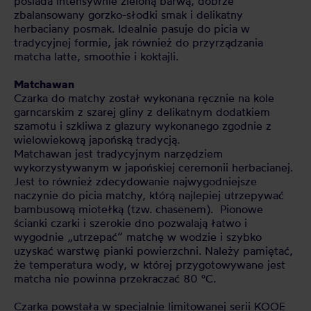
posiada intensywnie zieloną barwą, dobrze
zbalansowany gorzko-słodki smak i delikatny
herbaciany posmak. Idealnie pasuje do picia w
tradycyjnej formie, jak również do przyrządzania
matcha latte, smoothie i koktajli.
Matchawan
Czarka do matchy został wykonana ręcznie na kole
garncarskim z szarej gliny z delikatnym dodatkiem
szamotu i szkliwa z glazury wykonanego zgodnie z
wielowiekową japońską tradycją.
Matchawan jest tradycyjnym narzędziem
wykorzystywanym w japońskiej ceremonii herbacianej.
Jest to również zdecydowanie najwygodniejsze
naczynie do picia matchy, którą najlepiej utrzepywać
bambusową miotełką (tzw. chasenem). Pionowe
ścianki czarki i szerokie dno pozwalają łatwo i
wygodnie „utrzepać” matchę w wodzie i szybko
uzyskać warstwę pianki powierzchni. Należy pamiętać,
że temperatura wody, w której przygotowywane jest
matcha nie powinna przekraczać 80 °C.
Czarka powstała w specjalnie limitowanej serii KOOE