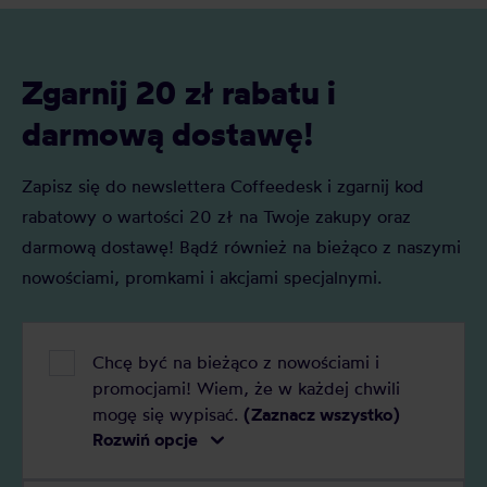
na tle innych wyglądem, procesem
herbata, jak 
powstawania, parzenia i znaczeniem w
naszej uwagi
kulturze japońskiej.
Zgarnij 20 zł rabatu i
darmową dostawę!
Zapisz się do newslettera Coffeedesk i zgarnij kod
rabatowy o wartości 20 zł na Twoje zakupy oraz
darmową dostawę! Bądź również na bieżąco z naszymi
nowościami, promkami i akcjami specjalnymi.
Chcę być na bieżąco z nowościami i
promocjami! Wiem, że w każdej chwili
mogę się wypisać.
(Zaznacz wszystko)
Rozwiń opcje