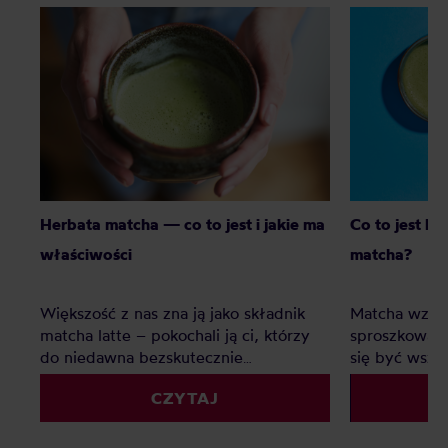
Herbata matcha — co to jest i jakie ma
Co to jest bl
właściwości
matcha?
Większość z nas zna ją jako składnik
Matcha wzięł
matcha latte – pokochali ją ci, którzy
sproszkowana
do niedawna bezskutecznie
się być wsz
poszukiwali ciekawej alternatywy dla
sieciówkach,
CZYTAJ
mlecznych kaw. Matcha to jednak o
korporacyjny
wiele więcej – jak prawdziwa
specialty. Du
herbaciana arystokratka wyróżnia się
czym jest bl