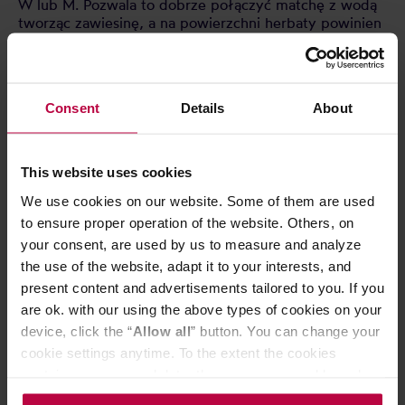
W lub M. Pozwala to dobrze połączyć matchę z wodą
tworząc zawiesinę, a na powierzchni herbaty powinien
pojawić się kożuszek piany. Idealne spienienie herbaty
jest możliwe dzięki elastycznym bambusowym
szczecinkom miotełki chasen. Szczecinki te w ich
dolnej części są delikatnie wygięte, a u góry zebrane
Consent
Details
About
razem i zakończone specjalną drewnianą rączką.
This website uses cookies
CECHY
We use cookies on our website. Some of them are used
OCENY
to ensure proper operation of the website. Others, on
your consent, are used by us to measure and analyze
the use of the website, adapt it to your interests, and
present content and advertisements tailored to you. If you
are ok. with our using the above types of cookies on your
Może Cię zainteresować
device, click the “
Allow all
” button. You can change your
cookie settings anytime. To the extent the cookies
contain your personal data, they are processed based on
OSTATNIE SZTUKI
the controller’s (namely, ALL GOOD S.A., ul.