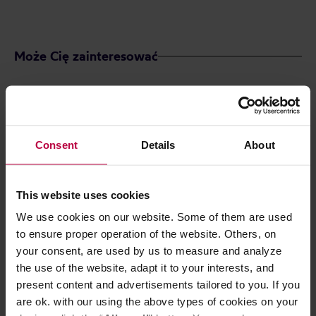
Może Cię zainteresować
Consent
Details
About
This website uses cookies
We use cookies on our website. Some of them are used
to ensure proper operation of the website. Others, on
your consent, are used by us to measure and analyze
Vegan Tea - napar ziołowo-
Solberg & Hans
the use of the website, adapt it to your interests, and
owocowy sypany Rumiankowe
- Rooibos med 
present content and advertisements tailored to you. If you
Mango opakowanie uzupełniające
are ok. with our using the above types of cookies on your
55 g