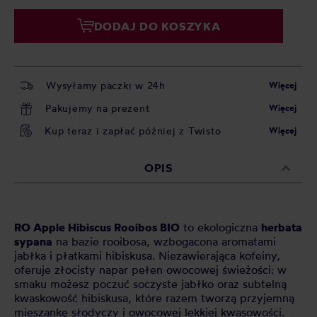
DODAJ DO KOSZYKA
Wysyłamy paczki w 24h
Więcej
Pakujemy na prezent
Więcej
Kup teraz i zapłać później z Twisto
Więcej
OPIS
RO Apple Hibiscus Rooibos BIO
to ekologiczna
herbata
sypana
na bazie rooibosa, wzbogacona aromatami
jabłka i płatkami hibiskusa. Niezawierająca kofeiny,
oferuje złocisty napar pełen owocowej świeżości: w
smaku możesz poczuć soczyste jabłko oraz subtelną
kwaskowość hibiskusa, które razem tworzą przyjemną
mieszankę słodyczy i owocowej lekkiej kwasowości.