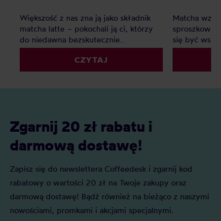
Większość z nas zna ją jako składnik
Matcha wzięł
matcha latte – pokochali ją ci, którzy
sproszkowana
do niedawna bezskutecznie
się być wsz
poszukiwali ciekawej alternatywy dla
sieciówkach,
CZYTAJ
mlecznych kaw. Matcha to jednak o
korporacyjny
wiele więcej – jak prawdziwa
specialty. Du
herbaciana arystokratka wyróżnia się
czym jest bl
na tle innych wyglądem, procesem
herbata, jak 
powstawania, parzenia i znaczeniem w
naszej uwagi
kulturze japońskiej.
Zgarnij 20 zł rabatu i
darmową dostawę!
Zapisz się do newslettera Coffeedesk i zgarnij kod
rabatowy o wartości 20 zł na Twoje zakupy oraz
darmową dostawę! Bądź również na bieżąco z naszymi
nowościami, promkami i akcjami specjalnymi.