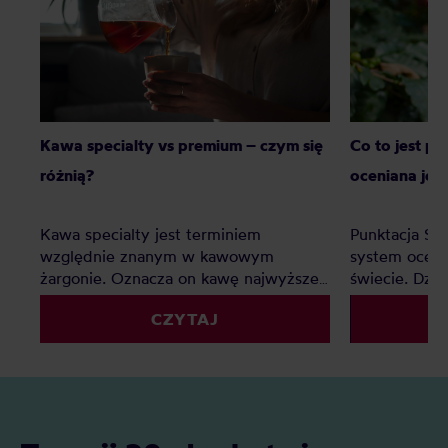
Kawa specialty vs premium – czym się
Co to jest p
różnią?
oceniana jes
Kawa specialty jest terminiem
Punktacja SC
względnie znanym w kawowym
system oceny
żargonie. Oznacza on kawę najwyższej
świecie. Dzię
jakości, jednak co z kawą premium?
palarnie i k
CZYTAJ
Czy to tylko chwyt marketingowy czy
porównywać 
faktyczna ocena jakości? Z tego
kryteriów. Z 
artykułu dowiesz się: Czym jest kawa
Czym jest SC
specialty? Czym jest kawa premium?
oceniane są 
Czym różni się kawa specialty od kawy
punktacja S
premium i którą najlepiej wybrać do
znaczenie?