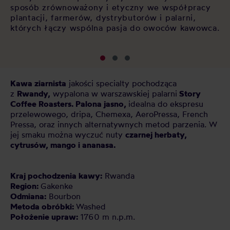
sposób zrównoważony i etyczny we współpracy
we
plantacji, farmerów, dystrybutorów i palarni,
których łączy wspólna pasja do owoców kawowca.
Kawa ziarnista
jakości specialty pochodząca
z
Rwandy,
wypalona w warszawskiej palarni
Story
Coffee Roasters. Palona jasno,
idealna do ekspresu
przelewowego, dripa, Chemexa, AeroPressa, French
Pressa, oraz innych alternatywnych metod parzenia. W
jej smaku można wyczuć nuty
czarnej herbaty,
cytrusów, mango i ananasa.
Kraj pochodzenia kawy:
Rwanda
Region:
Gakenke
Odmiana:
Bourbon
Metoda obróbki:
Washed
Położenie upraw:
1760 m n.p.m.