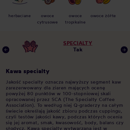
herbaciane
owoce
owoce
owoce żółte
cytrusowe
tropikalne
SPECIALTY
Tak
Kawa specialty
J
Jakość specialty oznacza najwyższy segment kaw
Ja
zarezerwowany dla ziaren mających ocenę
sp
i
powyżej 80 punktów w 100-stopniowej skali
wy
opracowanej przez SCA (The Specialty Coffee
kr
Association). To według niej Q-graderzy na całym
te
ala
świecie określają jakość zbioru podczas cuppingu,
ar
i
czyli testów jakości kawy, podczas których ocenia
de
się jej aromat, smak, kwasowość, body, balans czy
wy
słodycz. Kawa specialty wytwarzana jest w
kt