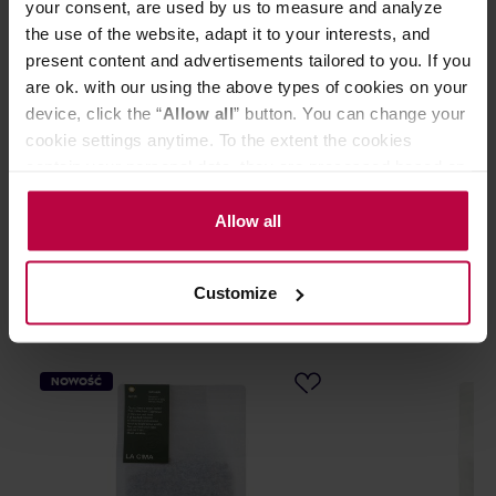
your consent, are used by us to measure and analyze
the use of the website, adapt it to your interests, and
Przechowywać w suchym i chłodnym miejscu.
present content and advertisements tailored to you. If you
are ok. with our using the above types of cookies on your
device, click the “
Allow all
” button. You can change your
CECHY
cookie settings anytime. To the extent the cookies
contain your personal data, they are processed based on
OCENY
the controller’s (namely, ALL GOOD S.A., ul.
Mazowiecka 24I/U9, 78-100 Kołobrzeg) or third parties’
Allow all
legitimate interests which are to ensure a high quality of
services provided via our website and marketing
Customize
activities of the controller and authorized entities. More
Może Cię zainteresować
information about cookies and the personal data
processing, including your rights, can be found in the
Privacy Policy.
NOWOŚĆ