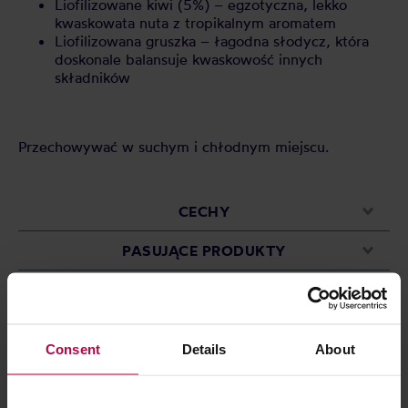
Liofilizowane kiwi (5%) – egzotyczna, lekko
kwaskowata nuta z tropikalnym aromatem
Liofilizowana gruszka – łagodna słodycz, która
doskonale balansuje kwaskowość innych
składników
Przechowywać w suchym i chłodnym miejscu.
CECHY
PASUJĄCE PRODUKTY
OCENY
Consent
Details
About
Może Cię zainteresować