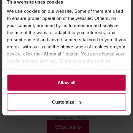
This website uses cookies
We use cookies on our website. Some of them are used
to ensure proper operation of the website. Others, on
your consent, are used by us to measure and analyze
the use of the website, adapt it to your interests, and
present content and advertisements tailored to you. If you
are ok. with our using the above types of cookies on your
device, click the “
Allow all
” button. You can change your
cookie settings anytime. To the extent the cookies
contain your personal data, they are processed based on
the controller’s (namely, ALL GOOD S.A., ul.
Teministeriet - herbata zielona NOTE
Moya Matcha - 
Mazowiecka 24I/U9, 78-100 Kołobrzeg) or third parties’
Allow all
Green Tea Coconut EKO 20 saszetek
sypana Sencha 
legitimate interests which are to ensure a high quality of
services provided via our website and marketing
Customize
activities of the controller and authorized entities. More
59,99 zł
information about cookies and the personal data
processing, including your rights, can be found in the
Najniższa cena: 24,99 zł
Privacy Policy.
26,99 zł