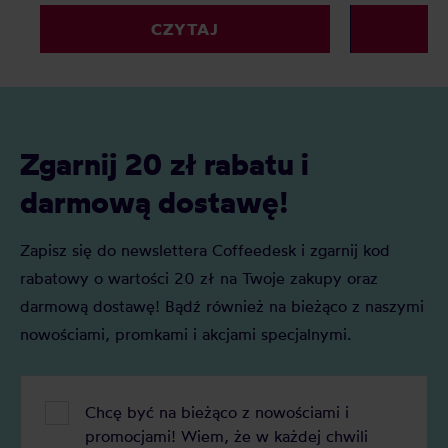
poszukiwali ciekawej alternatywy dla
sieciówkach,
CZYTAJ
mlecznych kaw. Matcha to jednak o
korporacyjny
wiele więcej – jak prawdziwa
specialty. Du
herbaciana arystokratka wyróżnia się
czym jest bl
na tle innych wyglądem, procesem
herbata, jak 
powstawania, parzenia i znaczeniem w
naszej uwagi
kulturze japońskiej.
Zgarnij 20 zł rabatu i
darmową dostawę!
Zapisz się do newslettera Coffeedesk i zgarnij kod
rabatowy o wartości 20 zł na Twoje zakupy oraz
darmową dostawę! Bądź również na bieżąco z naszymi
nowościami, promkami i akcjami specjalnymi.
Chcę być na bieżąco z nowościami i
promocjami! Wiem, że w każdej chwili