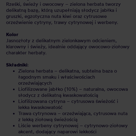
Rześki, świeży i owocowy – zielona herbata tworzy
delikatną bazę, którą uzupełniają słodycz jabłka i
gruszki, egzotyczna nuta kiwi oraz cytrusowe
orzeźwienie cytryny, trawy cytrynowej i werbeny.
Kolor
Jasnozłoty z delikatnym zielonkawym odcieniem,
klarowny i świeży, idealnie oddający owocowo-ziołowy
charakter herbaty.
Składniki
:
Zielona herbata – delikatna, subtelna baza o
łagodnym smaku i właściwościach
orzeźwiających
Liofilizowane jabłko (10%) – naturalna, owocowa
słodycz z delikatną kwaskowatością
Liofilizowana cytryna – cytrusowa świeżość i
lekka kwaskowatość
Trawa cytrynowa – orzeźwiająca, cytrusowa nuta
z lekką ziołową świeżością
Liście werbeny cytrynowej – cytrynowo-ziołowy
akcent, dodający naparowi lekkości