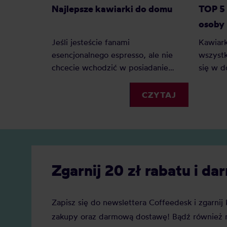
Najlepsze kawiarki do domu
TOP 5 
osoby
Jeśli jesteście fanami
Kawiark
esencjonalnego espresso, ale nie
wszystk
chcecie wchodzić w posiadanie
się w 
ekspresu ciśnieniowego, to
koniecz
kafetierka będzie doskonałym
kuchni 
CZYTAJ
rozwiązaniem. Jaka kawiarka jest
najleps
najlepsza do domu? Oto polecane
modele i rozmiary!
Zgarnij 20 zł rabatu i 
Zapisz się do newslettera Coffeedesk i zgarni
zakupy oraz darmową dostawę! Bądź również n