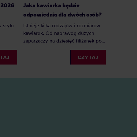
g 2026
Jaka kawiarka będzie
Syfon do 
odpowiednia dla dwóch osób?
początku
 stylu
Istnieje kilka rodzajów i rozmiarów
Syfon to n
kawiarek. Od naprawdę dużych
do przygot
zaparzaczy na dziesięć filiżanek po
może sprawi
ie
miniaturowe na pojedyncze
szaleni na
sza
espresso. Jaka kawiarka będzie
kuchni.
TAJ
CZYTAJ
ing
odpowiednia dla dwóch osób?
sze