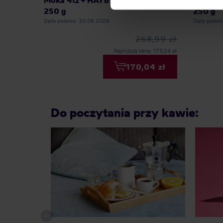
Moka 4tz + HAYB kawa mielona
Express
250 g
250 g
Data palenia: 30.06.2026
Data palen
268,99 zł
Najniższa cena: 179,54 zł
170,04 zł
Do poczytania przy kawie: