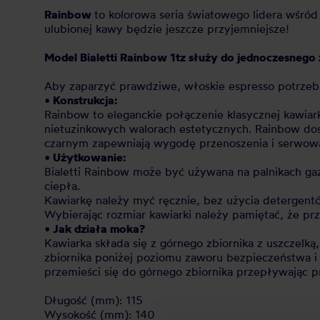
Rainbow
to kolorowa seria światowego lidera wśród
ulubionej kawy będzie jeszcze przyjemniejsze!
Model Bialetti Rainbow 1tz służy do jednoczesnego z
Aby zaparzyć prawdziwe, włoskie espresso potrzebuje
• Konstrukcja:
Rainbow to eleganckie połączenie klasycznej kawiar
nietuzinkowych walorach estetycznych. Rainbow dos
czarnym zapewniają wygodę przenoszenia i serwow
• Użytkowanie:
Bialetti Rainbow może być używana na palnikach gaz
ciepła.
Kawiarkę należy myć ręcznie, bez użycia detergent
Wybierając rozmiar kawiarki należy pamiętać, że pr
• Jak działa moka?
Kawiarka składa się z górnego zbiornika z uszczelką
zbiornika poniżej poziomu zaworu bezpieczeństwa 
przemieści się do górnego zbiornika przepływając p
Długość (mm): 115
Wysokość (mm): 140