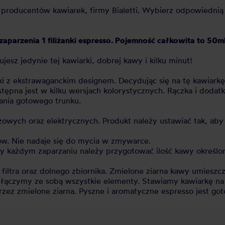
 producentów kawiarek, firmy Bialetti. Wybierz odpowiednią
aparzenia 1 filiżanki espresso. Pojemność całkowita to 50ml
sz jedynie tej kawiarki, dobrej kawy i kilku minut!
ki z ekstrawaganckim designem. Decydując się na tę kawiark
tępna jest w kilku wersjach kolorystycznych. Rączka i dod
ania gotowego trunku.
owych oraz elektrycznych. Produkt należy ustawiać tak, aby
ów. Nie nadaje się do mycia w zmywarce.
zy każdym zaparzaniu należy przygotować ilość kawy określo
, filtra oraz dolnego zbiornika. Zmielone ziarna kawy umies
i łączymy ze sobą wszystkie elementy. Stawiamy kawiarkę n
rzez zmielone ziarna. Pyszne i aromatyczne espresso jest go