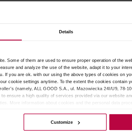
Details
e. Some of them are used to ensure proper operation of the web
asure and analyze the use of the website, adapt it to your inter
u. If you are ok. with our using the above types of cookies on you
our cookie settings anytime. To the extent the cookies contain y
oller’s (namely, ALL GOOD S.A., ul. Mazowiecka 24I/U9, 78-100 
 to ensure a high quality of services provided via our website and
ities. More information about cookies and the personal data proce
olicy.
Customize
kawiarka Bialetti Moka
Bialetti New Moka Inductio