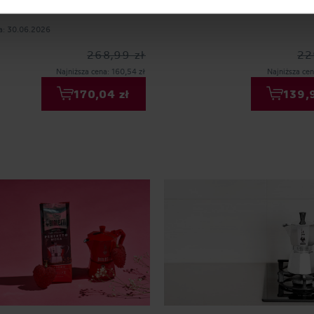
 6tz + HAYB kawa mielona
Czarna
ia: 30.06.2026
268,99 zł
22
Najniższa cena: 160,54 zł
Najniższa cen
170,04 zł
139,