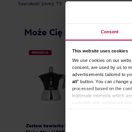
Szerokość (mm): 75
Może Cię zainteresować
Consent
This website uses cookies
PROMOCJA
We use cookies on our websit
consent, are used by us to me
advertisements tailored to yo
all
” button. You can change y
processed based on the contr
legitimate interests which are
controller and authorized ent
can be found in the
Privacy P
Zestaw kawiarka Bialetti New
Zestaw 