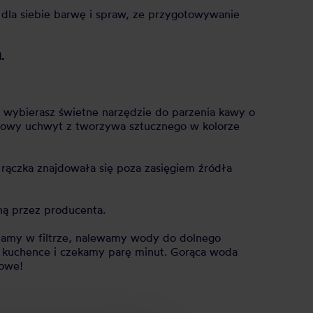
 dla siebie barwę i spraw, ze przygotowywanie
.
ę wybierasz świetne narzędzie do parzenia kawy o
atkowy uchwyt z tworzywa sztucznego w kolorze
 rączka znajdowała się poza zasięgiem źródła
ną przez producenta.
zczamy w filtrze, nalewamy wody do dolnego
a kuchence i czekamy parę minut. Gorąca woda
towe!