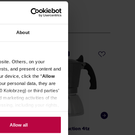
About
DARMOWA DOSTAWA
site. Others, on your
ests, and present content and
r device, click the “
Allow
our personal data, they are
Kołobrzeg) or third parties’
 marketing activities of the
ssing, including your rights,
Allow all
n 4tz
Bialetti Brikka Induction 4tz
Bialett