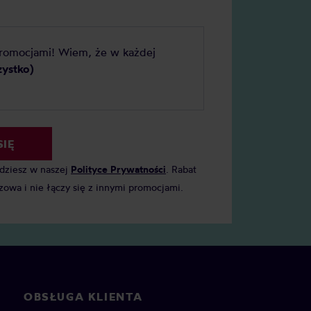
promocjami! Wiem, że w każdej
zystko)
SIĘ
jdziesz w naszej
Polityce Prywatności
. Rabat
zowa i nie łączy się z innymi promocjami.
OBSŁUGA KLIENTA