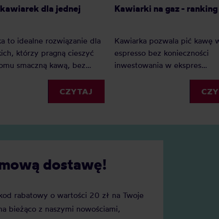
Kawiarki na gaz - rankin
kawiarek dla jednej
Kawiarka pozwala pić kawę w
a to idealne rozwiązanie dla
espresso bez konieczności
ich, którzy pragną cieszyć
inwestowania w ekspres
domu smaczną kawą, bez
ciśnieniowy. Jeśli dysponujec
ności przerabiania własnej
klasycznymi palnikami najlep
na małą kawiarnię. Jaka jest
CZY
CZYTAJ
będzie kawiarka na gaz. Rank
za kawiarka dla jednej osoby?
pomoże wybrać Wam najlep
urządzenie.
darmową dostawę!
j kod rabatowy o wartości 20 zł na Twoje
a bieżąco z naszymi nowościami,